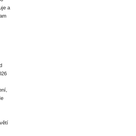
uje a
kam
d
026
ení,
le
větí