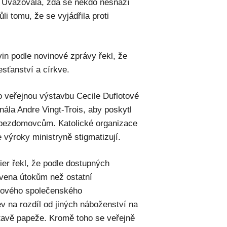
. Uvažovala, zda se někdo nesnaží
li tomu, že se vyjádřila proti
in podle novinové zprávy řekl, že
esťanství a církve.
o veřejnou výstavbu Cecile Duflotové
nála Andre Vingt-Trois, aby poskytl
ci bezdomovcům. Katolické organizace
e výroky ministryně stigmatizují.
ier řekl, že podle dostupných
tavena útokům než ostatní
lkového společenského
kev na rozdíl od jiných náboženství na
stavě papeže. Kromě toho se veřejně