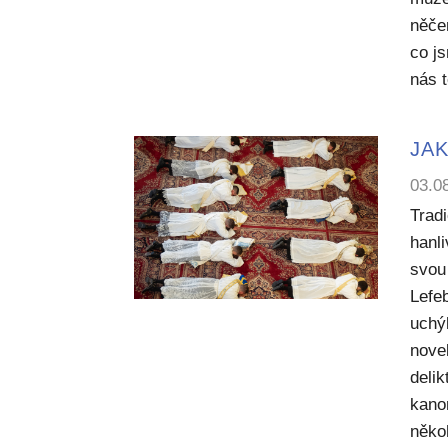
něče
co j
nás 
JAK
03.0
Trad
hanl
svou 
Lefe
uchý
nove
deli
kano
něko