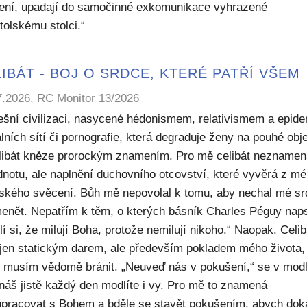
ení, upadají do samočinné exkomunikace vyhrazené
tolskému stolci.“
IBÁT - BOJ O SRDCE, KTERÉ PATŘÍ VŠEM
7.2026, RC Monitor 13/2026
ešní civilizaci, nasycené hédonismem, relativismem a epide
lních sítí či pornografie, která degraduje ženy na pouhé obje
elibát kněze prorockým znamením. Pro mě celibát nezname
dnotu, ale naplnění duchovního otcovství, které vyvěrá z m
ského svěcení. Bůh mě nepovolal k tomu, aby nechal mé sr
enět. Nepatřím k těm, o kterých básník Charles Péguy naps
í si, že milují Boha, protože nemilují nikoho.“ Naopak. Celib
 jen statickým darem, ale především pokladem mého života,
ý musím vědomě bránit. „Neuveď nás v pokušení,“ se v modl
náš jistě každý den modlíte i vy. Pro mě to znamená
upracovat s Bohem a bděle se stavět pokušením, abych dok