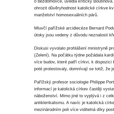
o bezdomovce, uvedla kriticky Boutinová
ohrozit důvěryhodnost katolické církve kvů
manželství homosexuálních párů.
Mluvčí pařížské arcidiecéze Bernard Podv
útoky jsou vedeny z důvodu neznalosti kř
Diskusi vyvolalo prohlášení ministryně pr
(Zelení). Na počátku týdne požádala kardi
více budov, které patří církvi, k dispozi
poté protestovaly, domnívají se totiž, že j
Pařížský profesor sociologie Philippe Port
informací je katolická církev častěji vys
náboženství. Mimo jiné to vyplývá i z ce
antiklerikalismu. A navíc je katolická cír
mezinárodním poli více viditelná díky po