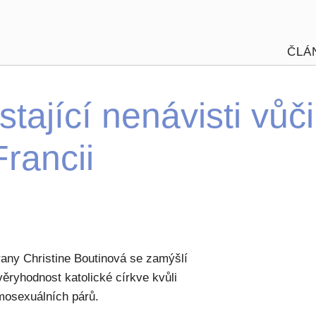
ČLÁ
tající nenávisti vůči
rancii
any Christine Boutinová se zamýšlí
ěryhodnost katolické církve kvůli
omosexuálních párů.