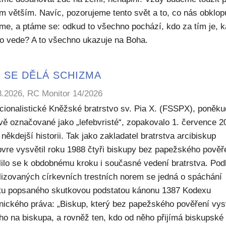
m větším. Navíc, pozorujeme tento svět a to, co nás obklop
sme, a ptáme se: odkud to všechno pochází, kdo za tím je, 
to vede? A to všechno ukazuje na Boha.
 SE DĚLÁ SCHIZMA
8.2026, RC Monitor 14/2026
icionalistické Kněžské bratrstvo sv. Pia X. (FSSPX), poněku
ivě označované jako „lefebvristé“, zopakovalo 1. července 2
někdejší historii. Tak jako zakladatel bratrstva arcibiskup
bvre vysvětil roku 1988 čtyři biskupy bez papežského pověř
lilo se k obdobnému kroku i současné vedení bratrstva. Pod
lizovaných církevních trestních norem se jedná o spáchání
ktu popsaného skutkovou podstatou kánonu 1387 Kodexu
nického práva: „Biskup, který bez papežského pověření vys
ho na biskupa, a rovněž ten, kdo od něho přijímá biskupské