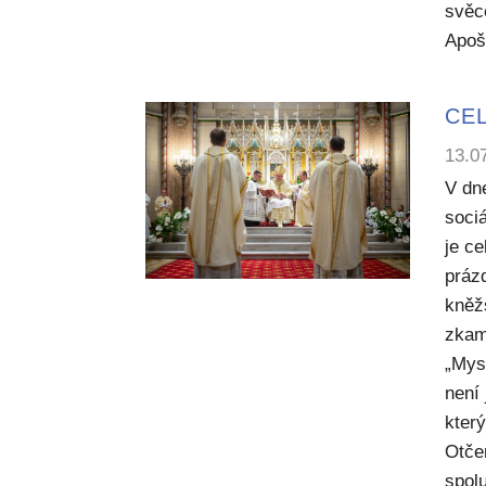
svěc
Apoš
CEL
13.0
V dn
sociá
je c
práz
kněž
zkam
„Mysl
není
kter
Otče
spol