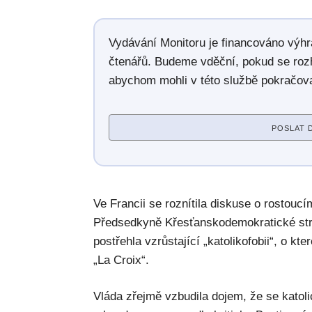
Vydávání Monitoru je financováno výh
čtenářů. Budeme vděční, pokud se roz
abychom mohli v této službě pokračova
POSLAT 
Ve Francii se roznítila diskuse o rostoucím
Předsedkyně Křesťanskodemokratické stra
postřehla vzrůstající „katolikofobii“, o kte
„La Croix“.
Vláda zřejmě vzbudila dojem, že se katoli