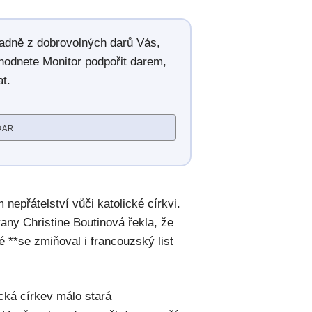
radně z dobrovolných darů Vás,
hodnete Monitor podpořit darem,
t.
DAR
 nepřátelství vůči katolické církvi.
ny Christine Boutinová řekla, že
ré **se zmiňoval i francouzský list
cká církev málo stará