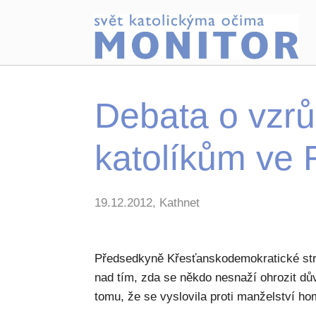
Debata o vzrůs
katolíkům ve F
19.12.2012, Kathnet
Předsedkyně Křesťanskodemokratické str
nad tím, zda se někdo nesnaží ohrozit dův
tomu, že se vyslovila proti manželství h