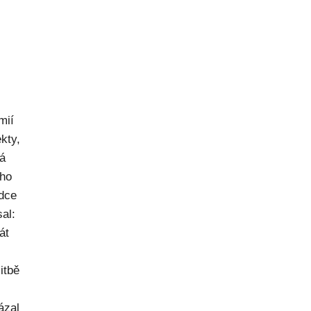
mií
kty,
ná
ého
dce
al:
át
itbě
ázal