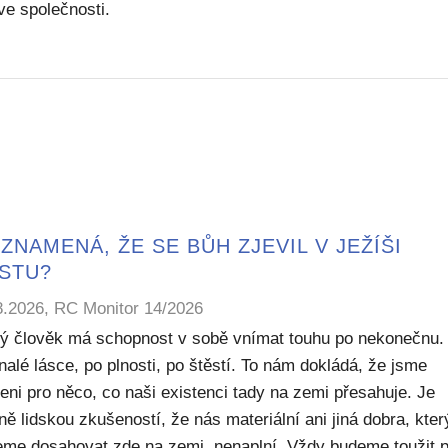
ve společnosti.
ZNAMENÁ, ŽE SE BŮH ZJEVIL V JEŽÍŠI
ISTU?
8.2026, RC Monitor 14/2026
ý člověk má schopnost v sobě vnímat touhu po nekonečnu.
alé lásce, po plnosti, po štěstí. To nám dokládá, že jsme
eni pro něco, co naši existenci tady na zemi přesahuje. Je
ě lidskou zkušeností, že nás materiální ani jiná dobra, kte
me dosahovat zde na zemi, nenaplní. Vždy budeme toužit 