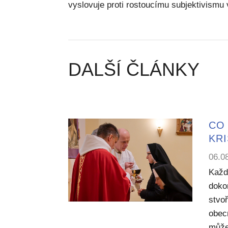
vyslovuje proti rostoucímu subjektivismu 
DALŠÍ ČLÁNKY
CO 
KR
06.0
Každ
dokon
stvoř
obecn
může