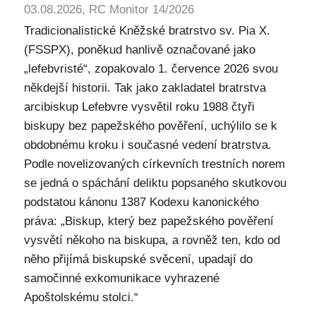
03.08.2026, RC Monitor 14/2026
Tradicionalistické Kněžské bratrstvo sv. Pia X.
(FSSPX), poněkud hanlivě označované jako
„lefebvristé“, zopakovalo 1. července 2026 svou
někdejší historii. Tak jako zakladatel bratrstva
arcibiskup Lefebvre vysvětil roku 1988 čtyři
biskupy bez papežského pověření, uchýlilo se k
obdobnému kroku i současné vedení bratrstva.
Podle novelizovaných církevních trestních norem
se jedná o spáchání deliktu popsaného skutkovou
podstatou kánonu 1387 Kodexu kanonického
práva: „Biskup, který bez papežského pověření
vysvětí někoho na biskupa, a rovněž ten, kdo od
něho přijímá biskupské svěcení, upadají do
samočinné exkomunikace vyhrazené
Apoštolskému stolci.“