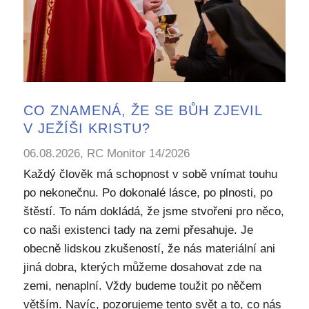
CO ZNAMENÁ, ŽE SE BŮH ZJEVIL
V JEŽÍŠI KRISTU?
06.08.2026, RC Monitor 14/2026
Každý člověk má schopnost v sobě vnímat touhu
po nekonečnu. Po dokonalé lásce, po plnosti, po
štěstí. To nám dokládá, že jsme stvořeni pro něco,
co naši existenci tady na zemi přesahuje. Je
obecně lidskou zkušeností, že nás materiální ani
jiná dobra, kterých můžeme dosahovat zde na
zemi, nenaplní. Vždy budeme toužit po něčem
větším. Navíc, pozorujeme tento svět a to, co nás