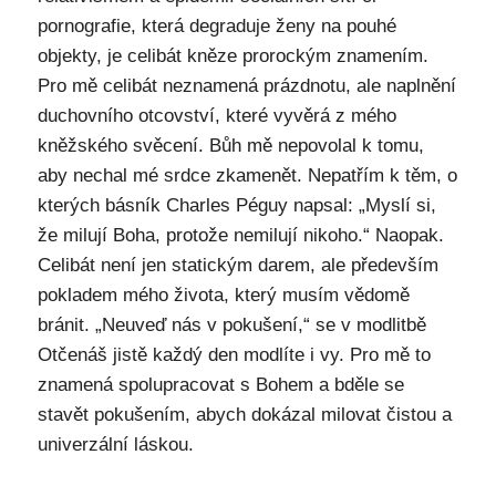
pornografie, která degraduje ženy na pouhé
objekty, je celibát kněze prorockým znamením.
Pro mě celibát neznamená prázdnotu, ale naplnění
duchovního otcovství, které vyvěrá z mého
kněžského svěcení. Bůh mě nepovolal k tomu,
aby nechal mé srdce zkamenět. Nepatřím k těm, o
kterých básník Charles Péguy napsal: „Myslí si,
že milují Boha, protože nemilují nikoho.“ Naopak.
Celibát není jen statickým darem, ale především
pokladem mého života, který musím vědomě
bránit. „Neuveď nás v pokušení,“ se v modlitbě
Otčenáš jistě každý den modlíte i vy. Pro mě to
znamená spolupracovat s Bohem a bděle se
stavět pokušením, abych dokázal milovat čistou a
univerzální láskou.