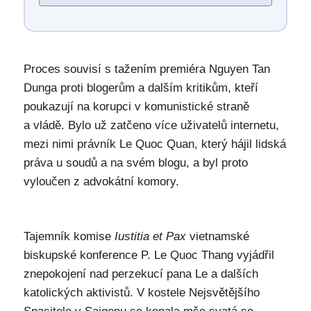
Proces souvisí s tažením premiéra Nguyen Tan
Dunga proti blogerům a dalším kritikům, kteří
poukazují na korupci v komunistické straně
a vládě. Bylo už zatčeno více uživatelů internetu,
mezi nimi právník Le Quoc Quan, který hájil lidská
práva u soudů a na svém blogu, a byl proto
vyloučen z advokátní komory.
Tajemník komise
Iustitia et Pax
vietnamské
biskupské konference P. Le Quoc Thang vyjádřil
znepokojení nad perzekucí pana Le a dalších
katolických aktivistů. V kostele Nejsvětějšího