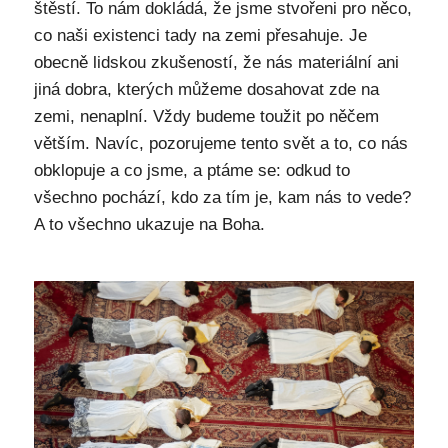
štěstí. To nám dokládá, že jsme stvořeni pro něco,
co naši existenci tady na zemi přesahuje. Je
obecně lidskou zkušeností, že nás materiální ani
jiná dobra, kterých můžeme dosahovat zde na
zemi, nenaplní. Vždy budeme toužit po něčem
větším. Navíc, pozorujeme tento svět a to, co nás
obklopuje a co jsme, a ptáme se: odkud to
všechno pochází, kdo za tím je, kam nás to vede?
A to všechno ukazuje na Boha.