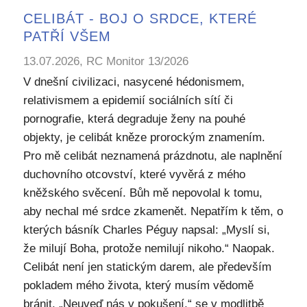
CELIBÁT - BOJ O SRDCE, KTERÉ
PATŘÍ VŠEM
13.07.2026, RC Monitor 13/2026
V dnešní civilizaci, nasycené hédonismem,
relativismem a epidemií sociálních sítí či
pornografie, která degraduje ženy na pouhé
objekty, je celibát kněze prorockým znamením.
Pro mě celibát neznamená prázdnotu, ale naplnění
duchovního otcovství, které vyvěrá z mého
kněžského svěcení. Bůh mě nepovolal k tomu,
aby nechal mé srdce zkamenět. Nepatřím k těm, o
kterých básník Charles Péguy napsal: „Myslí si,
že milují Boha, protože nemilují nikoho.“ Naopak.
Celibát není jen statickým darem, ale především
pokladem mého života, který musím vědomě
bránit. „Neuveď nás v pokušení,“ se v modlitbě