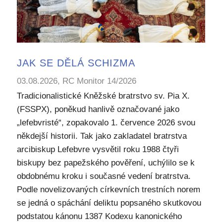
JAK SE DĚLÁ SCHIZMA
03.08.2026, RC Monitor 14/2026
Tradicionalistické Kněžské bratrstvo sv. Pia X.
(FSSPX), poněkud hanlivě označované jako
„lefebvristé“, zopakovalo 1. července 2026 svou
někdejší historii. Tak jako zakladatel bratrstva
arcibiskup Lefebvre vysvětil roku 1988 čtyři
biskupy bez papežského pověření, uchýlilo se k
obdobnému kroku i současné vedení bratrstva.
Podle novelizovaných církevních trestních norem
se jedná o spáchání deliktu popsaného skutkovou
podstatou kánonu 1387 Kodexu kanonického