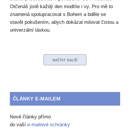
Otčenáš jistě každý den modlíte i vy. Pro mě to
znamená spolupracovat s Bohem a bděle se
stavět pokušením, abych dokázal milovat čistou a
univerzální láskou.
NAČÍST DALŠÍ
ČLÁNKY E-MAILEM
Nové články přímo
do vaší
e-mailové schránky