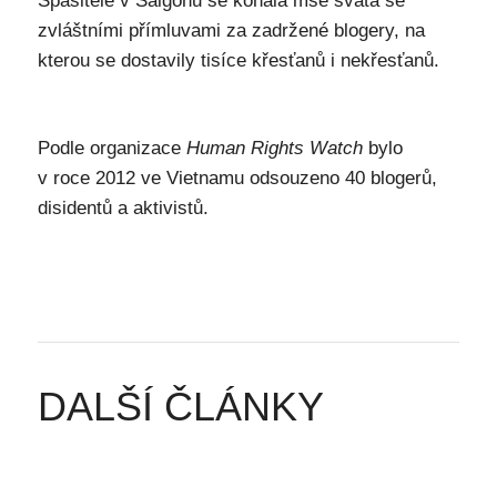
Spasitele v Saigonu se konala mše svatá se
zvláštními přímluvami za zadržené blogery, na
kterou se dostavily tisíce křesťanů i nekřesťanů.
Podle organizace
Human Rights Watch
bylo
v roce 2012 ve Vietnamu odsouzeno 40 blogerů,
disidentů a aktivistů.
DALŠÍ ČLÁNKY