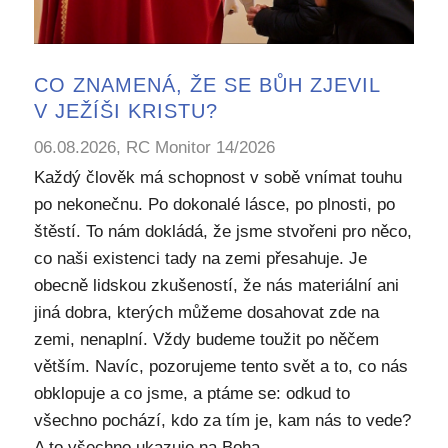
CO ZNAMENÁ, ŽE SE BŮH ZJEVIL
V JEŽÍŠI KRISTU?
06.08.2026, RC Monitor 14/2026
Každý člověk má schopnost v sobě vnímat touhu
po nekonečnu. Po dokonalé lásce, po plnosti, po
štěstí. To nám dokládá, že jsme stvořeni pro něco,
co naši existenci tady na zemi přesahuje. Je
obecně lidskou zkušeností, že nás materiální ani
jiná dobra, kterých můžeme dosahovat zde na
zemi, nenaplní. Vždy budeme toužit po něčem
větším. Navíc, pozorujeme tento svět a to, co nás
obklopuje a co jsme, a ptáme se: odkud to
všechno pochází, kdo za tím je, kam nás to vede?
A to všechno ukazuje na Boha.