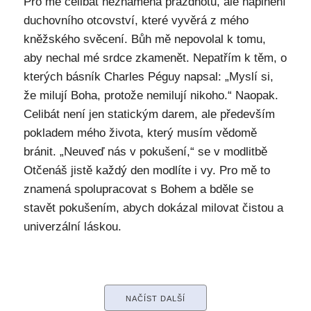
Pro mě celibát neznamená prázdnotu, ale naplnění
duchovního otcovství, které vyvěrá z mého
kněžského svěcení. Bůh mě nepovolal k tomu,
aby nechal mé srdce zkamenět. Nepatřím k těm, o
kterých básník Charles Péguy napsal: „Myslí si,
že milují Boha, protože nemilují nikoho.“ Naopak.
Celibát není jen statickým darem, ale především
pokladem mého života, který musím vědomě
bránit. „Neuveď nás v pokušení,“ se v modlitbě
Otčenáš jistě každý den modlíte i vy. Pro mě to
znamená spolupracovat s Bohem a bděle se
stavět pokušením, abych dokázal milovat čistou a
univerzální láskou.
NAČÍST DALŠÍ