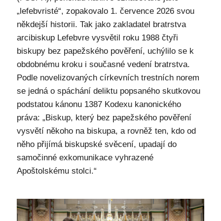
„lefebvristé“, zopakovalo 1. července 2026 svou
někdejší historii. Tak jako zakladatel bratrstva
arcibiskup Lefebvre vysvětil roku 1988 čtyři
biskupy bez papežského pověření, uchýlilo se k
obdobnému kroku i současné vedení bratrstva.
Podle novelizovaných církevních trestních norem
se jedná o spáchání deliktu popsaného skutkovou
podstatou kánonu 1387 Kodexu kanonického
práva: „Biskup, který bez papežského pověření
vysvětí někoho na biskupa, a rovněž ten, kdo od
něho přijímá biskupské svěcení, upadají do
samočinné exkomunikace vyhrazené
Apoštolskému stolci.“