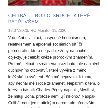
CELIBÁT - BOJ O SRDCE, KTERÉ
PATŘÍ VŠEM
13.07.2026, RC Monitor 13/2026
V dnešní civilizaci, nasycené hédonismem,
relativismem a epidemií sociálních sítí či
pornografie, která degraduje ženy na pouhé
objekty, je celibát kněze prorockým znamením.
Pro mě celibát neznamená prázdnotu, ale naplnění
duchovního otcovství, které vyvěrá z mého
kněžského svěcení. Bůh mě nepovolal k tomu,
aby nechal mé srdce zkamenět. Nepatřím k těm, o
kterých básník Charles Péguy napsal: „Myslí si,
že milují Boha, protože nemilují nikoho.“ Naopak.
Celibát není jen statickým darem, ale především