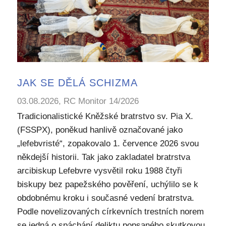
JAK SE DĚLÁ SCHIZMA
03.08.2026, RC Monitor 14/2026
Tradicionalistické Kněžské bratrstvo sv. Pia X.
(FSSPX), poněkud hanlivě označované jako
„lefebvristé“, zopakovalo 1. července 2026 svou
někdejší historii. Tak jako zakladatel bratrstva
arcibiskup Lefebvre vysvětil roku 1988 čtyři
biskupy bez papežského pověření, uchýlilo se k
obdobnému kroku i současné vedení bratrstva.
Podle novelizovaných církevních trestních norem
se jedná o spáchání deliktu popsaného skutkovou