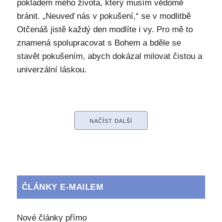
pokladem mého života, který musím vědomě
bránit. „Neuveď nás v pokušení,“ se v modlitbě
Otčenáš jistě každý den modlíte i vy. Pro mě to
znamená spolupracovat s Bohem a bděle se
stavět pokušením, abych dokázal milovat čistou a
univerzální láskou.
NAČÍST DALŠÍ
ČLÁNKY E-MAILEM
Nové články přímo