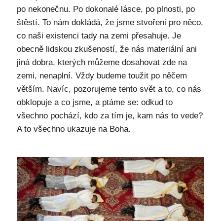
po nekonečnu. Po dokonalé lásce, po plnosti, po
štěstí. To nám dokládá, že jsme stvořeni pro něco,
co naši existenci tady na zemi přesahuje. Je
obecně lidskou zkušeností, že nás materiální ani
jiná dobra, kterých můžeme dosahovat zde na
zemi, nenaplní. Vždy budeme toužit po něčem
větším. Navíc, pozorujeme tento svět a to, co nás
obklopuje a co jsme, a ptáme se: odkud to
všechno pochází, kdo za tím je, kam nás to vede?
A to všechno ukazuje na Boha.