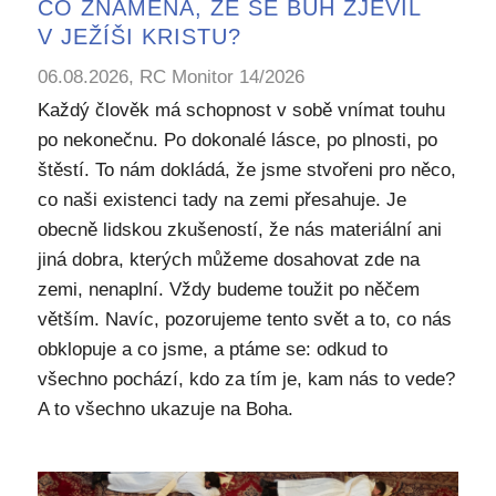
CO ZNAMENÁ, ŽE SE BŮH ZJEVIL
V JEŽÍŠI KRISTU?
06.08.2026, RC Monitor 14/2026
Každý člověk má schopnost v sobě vnímat touhu
po nekonečnu. Po dokonalé lásce, po plnosti, po
štěstí. To nám dokládá, že jsme stvořeni pro něco,
co naši existenci tady na zemi přesahuje. Je
obecně lidskou zkušeností, že nás materiální ani
jiná dobra, kterých můžeme dosahovat zde na
zemi, nenaplní. Vždy budeme toužit po něčem
větším. Navíc, pozorujeme tento svět a to, co nás
obklopuje a co jsme, a ptáme se: odkud to
všechno pochází, kdo za tím je, kam nás to vede?
A to všechno ukazuje na Boha.