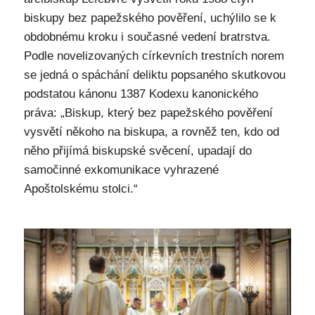
biskupy bez papežského pověření, uchýlilo se k
obdobnému kroku i současné vedení bratrstva.
Podle novelizovaných církevních trestních norem
se jedná o spáchání deliktu popsaného skutkovou
podstatou kánonu 1387 Kodexu kanonického
práva: „Biskup, který bez papežského pověření
vysvětí někoho na biskupa, a rovněž ten, kdo od
něho přijímá biskupské svěcení, upadají do
samočinné exkomunikace vyhrazené
Apoštolskému stolci.“