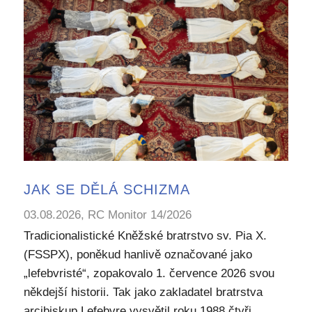
JAK SE DĚLÁ SCHIZMA
03.08.2026, RC Monitor 14/2026
Tradicionalistické Kněžské bratrstvo sv. Pia X.
(FSSPX), poněkud hanlivě označované jako
„lefebvristé“, zopakovalo 1. července 2026 svou
někdejší historii. Tak jako zakladatel bratrstva
arcibiskup Lefebvre vysvětil roku 1988 čtyři