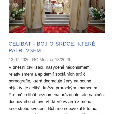
CELIBÁT - BOJ O SRDCE, KTERÉ
PATŘÍ VŠEM
13.07.2026, RC Monitor 13/2026
V dnešní civilizaci, nasycené hédonismem,
relativismem a epidemií sociálních sítí či
pornografie, která degraduje ženy na pouhé
objekty, je celibát kněze prorockým znamením.
Pro mě celibát neznamená prázdnotu, ale naplnění
duchovního otcovství, které vyvěrá z mého
kněžského svěcení. Bůh mě nepovolal k tomu,