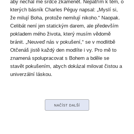
aby nechal mé srdce zkamenět. Nepatřím k těm, o
kterých básník Charles Péguy napsal: „Myslí si,
že milují Boha, protože nemilují nikoho.“ Naopak.
Celibát není jen statickým darem, ale především
pokladem mého života, který musím vědomě
bránit. „Neuveď nás v pokušení,“ se v modlitbě
Otčenáš jistě každý den modlíte i vy. Pro mě to
znamená spolupracovat s Bohem a bděle se
stavět pokušením, abych dokázal milovat čistou a
univerzální láskou.
NAČÍST DALŠÍ