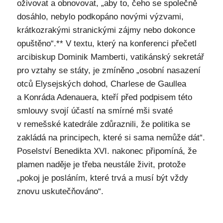
oživovat a obnovovat, „aby to, čeho se společně
dosáhlo, nebylo podkopáno novými výzvami,
krátkozrakými stranickými zájmy nebo dokonce
opuštěno“.** V textu, který na konferenci přečetl
arcibiskup Dominik Mamberti, vatikánský sekretář
pro vztahy se státy, je zmíněno „osobní nasazení
otců Elysejských dohod, Charlese de Gaullea
a Konráda Adenauera, kteří před podpisem této
smlouvy svojí účastí na smírné mši svaté
v remešské katedrále zdůraznili, že politika se
zakládá na principech, které si sama nemůže dát“.
Poselství Benedikta XVI. nakonec připomíná, že
plamen naděje je třeba neustále živit, protože
„pokoj je posláním, které trvá a musí být vždy
znovu uskutečňováno“.