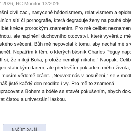
7.2026, RC Monitor 13/2026
ešní civilizaci, nasycené hédonismem, relativismem a epide
lních sítí či pornografie, která degraduje ženy na pouhé obje
elibát kněze prorockým znamením. Pro mě celibát nezname
dnotu, ale naplnění duchovního otcovství, které vyvěrá z m
ského svěcení. Bůh mě nepovolal k tomu, aby nechal mé sr
enět. Nepatřím k těm, o kterých básník Charles Péguy naps
í si, že milují Boha, protože nemilují nikoho.“ Naopak. Celib
 jen statickým darem, ale především pokladem mého života,
ý musím vědomě bránit. „Neuveď nás v pokušení,“ se v modl
náš jistě každý den modlíte i vy. Pro mě to znamená
upracovat s Bohem a bděle se stavět pokušením, abych dok
at čistou a univerzální láskou.
NAČÍST DALŠÍ