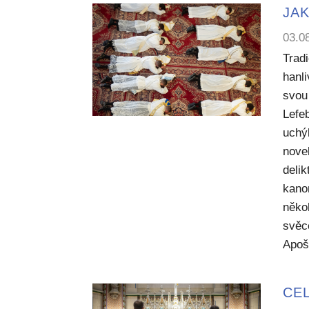
JAK
03.0
Trad
hanl
svou 
Lefe
uchý
nove
deli
kano
něko
svěc
Apoš
CEL