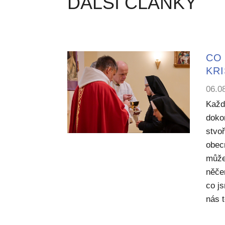
DALŠÍ ČLÁNKY
CO 
KR
06.0
Každ
dokon
stvoř
obecn
může
něče
co j
nás 