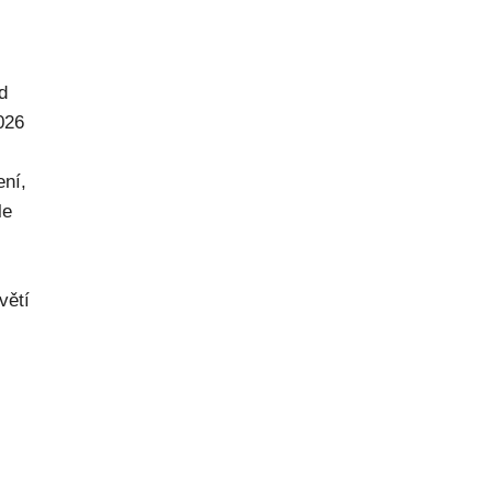
d
026
ení,
le
větí