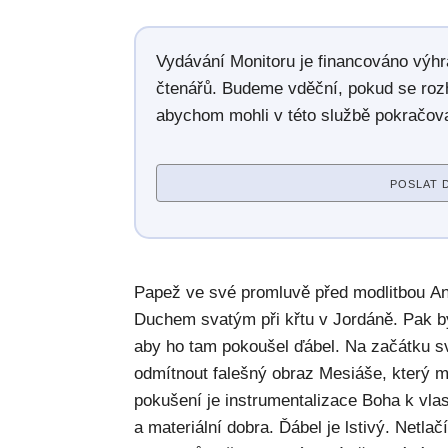
Vydávání Monitoru je financováno výh
čtenářů. Budeme vděční, pokud se roz
abychom mohli v této službě pokračova
POSLAT 
Papež ve své promluvě před modlitbou An
Duchem svatým při křtu v Jordáně. Pak b
aby ho tam pokoušel ďábel. Na začátku 
odmítnout falešný obraz Mesiáše, který 
pokušení je instrumentalizace Boha k vla
a materiální dobra. Ďábel je lstivý. Netla