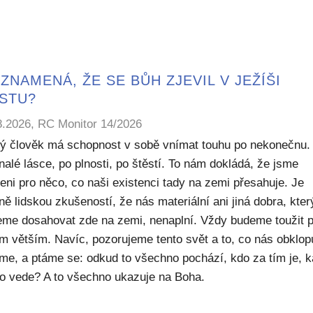
ZNAMENÁ, ŽE SE BŮH ZJEVIL V JEŽÍŠI
ISTU?
8.2026, RC Monitor 14/2026
ý člověk má schopnost v sobě vnímat touhu po nekonečnu.
alé lásce, po plnosti, po štěstí. To nám dokládá, že jsme
eni pro něco, co naši existenci tady na zemi přesahuje. Je
ě lidskou zkušeností, že nás materiální ani jiná dobra, kte
me dosahovat zde na zemi, nenaplní. Vždy budeme toužit 
m větším. Navíc, pozorujeme tento svět a to, co nás obklop
sme, a ptáme se: odkud to všechno pochází, kdo za tím je, 
to vede? A to všechno ukazuje na Boha.