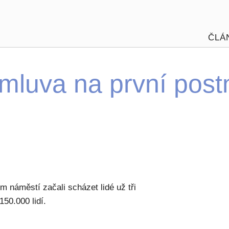
ČLÁ
luva na první post
m náměstí začali scházet lidé už tři
50.000 lidí.