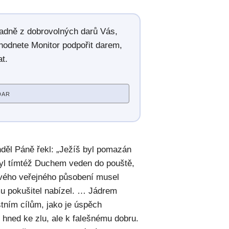
radně z dobrovolných darů Vás,
hodnete Monitor podpořit darem,
t.
DAR
děl Páně řekl: „Ježíš byl pomazán
yl tímtéž Duchem veden do pouště,
svého veřejného působení musel
mu pokušitel nabízel. … Jádrem
stním cílům, jako je úspěch
čí hned ke zlu, ale k falešnému dobru.