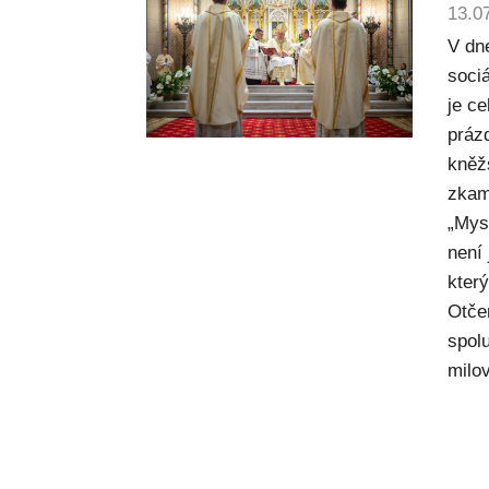
13.0
V dn
sociá
je c
práz
kněž
zkam
„Mysl
není
kter
Otče
spol
milov