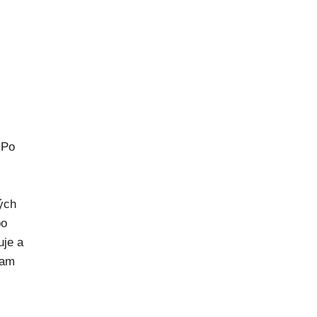
 Po
rých
po
uje a
kam