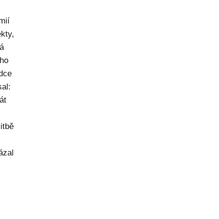
mií
kty,
ná
ého
dce
al:
át
itbě
ázal