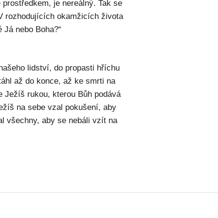
 prostředkem, je nereálný. Tak se
 V rozhodujících okamžicích života
é Já nebo Boha?“
ašeho lidství, do propasti hříchu
táhl až do konce, až ke smrti na
je Ježíš rukou, kterou Bůh podává
 Ježíš na sebe vzal pokušení, aby
al všechny, aby se nebáli vzít na