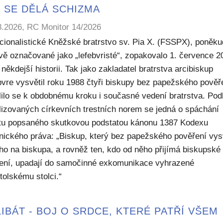
 SE DĚLÁ SCHIZMA
8.2026, RC Monitor 14/2026
icionalistické Kněžské bratrstvo sv. Pia X. (FSSPX), poněku
ivě označované jako „lefebvristé“, zopakovalo 1. července 2
někdejší historii. Tak jako zakladatel bratrstva arcibiskup
bvre vysvětil roku 1988 čtyři biskupy bez papežského pověř
lilo se k obdobnému kroku i současné vedení bratrstva. Pod
lizovaných církevních trestních norem se jedná o spáchání
ktu popsaného skutkovou podstatou kánonu 1387 Kodexu
nického práva: „Biskup, který bez papežského pověření vys
ho na biskupa, a rovněž ten, kdo od něho přijímá biskupské
ení, upadají do samočinné exkomunikace vyhrazené
tolskému stolci.“
IBÁT - BOJ O SRDCE, KTERÉ PATŘÍ VŠEM