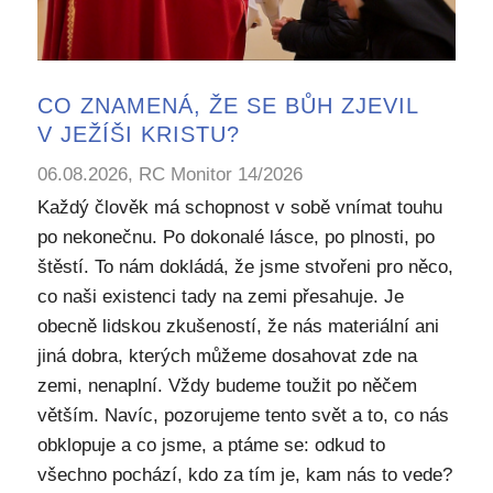
CO ZNAMENÁ, ŽE SE BŮH ZJEVIL
V JEŽÍŠI KRISTU?
06.08.2026, RC Monitor 14/2026
Každý člověk má schopnost v sobě vnímat touhu
po nekonečnu. Po dokonalé lásce, po plnosti, po
štěstí. To nám dokládá, že jsme stvořeni pro něco,
co naši existenci tady na zemi přesahuje. Je
obecně lidskou zkušeností, že nás materiální ani
jiná dobra, kterých můžeme dosahovat zde na
zemi, nenaplní. Vždy budeme toužit po něčem
větším. Navíc, pozorujeme tento svět a to, co nás
obklopuje a co jsme, a ptáme se: odkud to
všechno pochází, kdo za tím je, kam nás to vede?