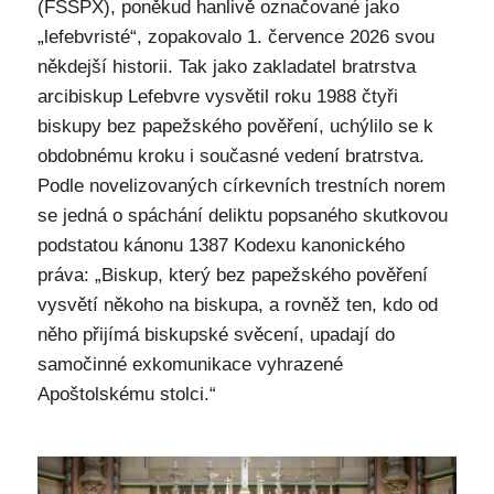
(FSSPX), poněkud hanlivě označované jako
„lefebvristé“, zopakovalo 1. července 2026 svou
někdejší historii. Tak jako zakladatel bratrstva
arcibiskup Lefebvre vysvětil roku 1988 čtyři
biskupy bez papežského pověření, uchýlilo se k
obdobnému kroku i současné vedení bratrstva.
Podle novelizovaných církevních trestních norem
se jedná o spáchání deliktu popsaného skutkovou
podstatou kánonu 1387 Kodexu kanonického
práva: „Biskup, který bez papežského pověření
vysvětí někoho na biskupa, a rovněž ten, kdo od
něho přijímá biskupské svěcení, upadají do
samočinné exkomunikace vyhrazené
Apoštolskému stolci.“