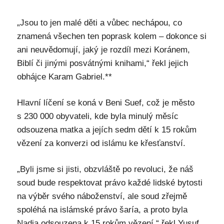
„Jsou to jen malé děti a vůbec nechápou, co
znamená všechen ten poprask kolem – dokonce si
ani neuvědomují, jaký je rozdíl mezi Koránem,
Biblí či jinými posvátnými knihami,“ řekl jejich
obhájce Karam Gabriel.**
Hlavní líčení se koná v Beni Suef, což je město
s 230 000 obyvateli, kde byla minulý měsíc
odsouzena matka a jejích sedm dětí k 15 rokům
vězení za konverzi od islámu ke křesťanství.
„Byli jsme si jisti, obzvláště po revoluci, že náš
soud bude respektovat právo každé lidské bytosti
na výběr svého náboženství, ale soud zřejmě
spoléhá na islámské právo šaría, a proto byla
Nadia odsouzena k 15 rokům vězení,“ řekl Yusuf