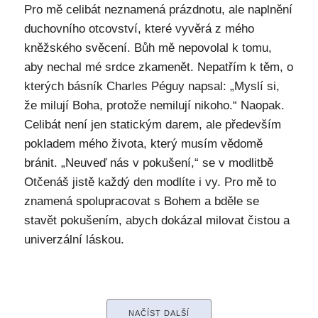
Pro mě celibát neznamená prázdnotu, ale naplnění
duchovního otcovství, které vyvěrá z mého
kněžského svěcení. Bůh mě nepovolal k tomu,
aby nechal mé srdce zkamenět. Nepatřím k těm, o
kterých básník Charles Péguy napsal: „Myslí si,
že milují Boha, protože nemilují nikoho.“ Naopak.
Celibát není jen statickým darem, ale především
pokladem mého života, který musím vědomě
bránit. „Neuveď nás v pokušení,“ se v modlitbě
Otčenáš jistě každý den modlíte i vy. Pro mě to
znamená spolupracovat s Bohem a bděle se
stavět pokušením, abych dokázal milovat čistou a
univerzální láskou.
NAČÍST DALŠÍ