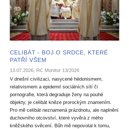
CELIBÁT - BOJ O SRDCE, KTERÉ
PATŘÍ VŠEM
13.07.2026, RC Monitor 13/2026
V dnešní civilizaci, nasycené hédonismem,
relativismem a epidemií sociálních sítí či
pornografie, která degraduje ženy na pouhé
objekty, je celibát kněze prorockým znamením.
Pro mě celibát neznamená prázdnotu, ale naplnění
duchovního otcovství, které vyvěrá z mého
kněžského svěcení. Bůh mě nepovolal k tomu,