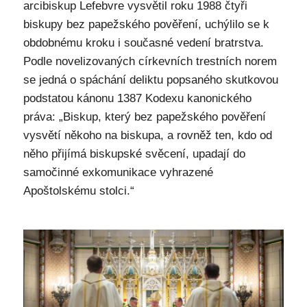
arcibiskup Lefebvre vysvětil roku 1988 čtyři
biskupy bez papežského pověření, uchýlilo se k
obdobnému kroku i současné vedení bratrstva.
Podle novelizovaných církevních trestních norem
se jedná o spáchání deliktu popsaného skutkovou
podstatou kánonu 1387 Kodexu kanonického
práva: „Biskup, který bez papežského pověření
vysvětí někoho na biskupa, a rovněž ten, kdo od
něho přijímá biskupské svěcení, upadají do
samočinné exkomunikace vyhrazené
Apoštolskému stolci.“