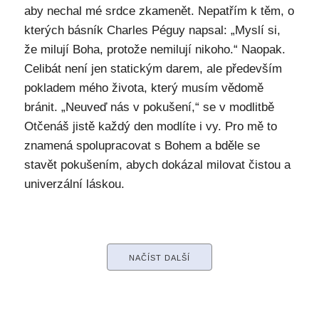
aby nechal mé srdce zkamenět. Nepatřím k těm, o
kterých básník Charles Péguy napsal: „Myslí si,
že milují Boha, protože nemilují nikoho.“ Naopak.
Celibát není jen statickým darem, ale především
pokladem mého života, který musím vědomě
bránit. „Neuveď nás v pokušení,“ se v modlitbě
Otčenáš jistě každý den modlíte i vy. Pro mě to
znamená spolupracovat s Bohem a bděle se
stavět pokušením, abych dokázal milovat čistou a
univerzální láskou.
NAČÍST DALŠÍ