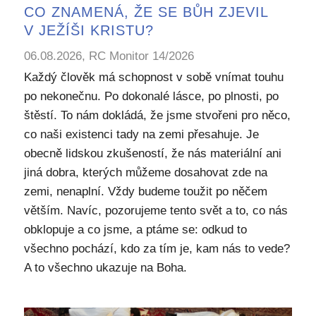
CO ZNAMENÁ, ŽE SE BŮH ZJEVIL
V JEŽÍŠI KRISTU?
06.08.2026, RC Monitor 14/2026
Každý člověk má schopnost v sobě vnímat touhu
po nekonečnu. Po dokonalé lásce, po plnosti, po
štěstí. To nám dokládá, že jsme stvořeni pro něco,
co naši existenci tady na zemi přesahuje. Je
obecně lidskou zkušeností, že nás materiální ani
jiná dobra, kterých můžeme dosahovat zde na
zemi, nenaplní. Vždy budeme toužit po něčem
větším. Navíc, pozorujeme tento svět a to, co nás
obklopuje a co jsme, a ptáme se: odkud to
všechno pochází, kdo za tím je, kam nás to vede?
A to všechno ukazuje na Boha.