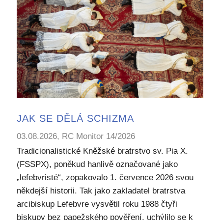
JAK SE DĚLÁ SCHIZMA
03.08.2026, RC Monitor 14/2026
Tradicionalistické Kněžské bratrstvo sv. Pia X.
(FSSPX), poněkud hanlivě označované jako
„lefebvristé“, zopakovalo 1. července 2026 svou
někdejší historii. Tak jako zakladatel bratrstva
arcibiskup Lefebvre vysvětil roku 1988 čtyři
biskupy bez papežského pověření, uchýlilo se k