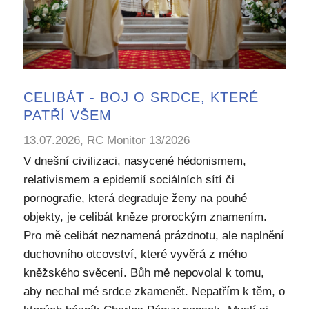
CELIBÁT - BOJ O SRDCE, KTERÉ
PATŘÍ VŠEM
13.07.2026, RC Monitor 13/2026
V dnešní civilizaci, nasycené hédonismem,
relativismem a epidemií sociálních sítí či
pornografie, která degraduje ženy na pouhé
objekty, je celibát kněze prorockým znamením.
Pro mě celibát neznamená prázdnotu, ale naplnění
duchovního otcovství, které vyvěrá z mého
kněžského svěcení. Bůh mě nepovolal k tomu,
aby nechal mé srdce zkamenět. Nepatřím k těm, o