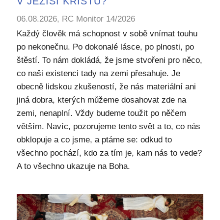
V JEŽÍŠI KRISTU?
06.08.2026, RC Monitor 14/2026
Každý člověk má schopnost v sobě vnímat touhu
po nekonečnu. Po dokonalé lásce, po plnosti, po
štěstí. To nám dokládá, že jsme stvořeni pro něco,
co naši existenci tady na zemi přesahuje. Je
obecně lidskou zkušeností, že nás materiální ani
jiná dobra, kterých můžeme dosahovat zde na
zemi, nenaplní. Vždy budeme toužit po něčem
větším. Navíc, pozorujeme tento svět a to, co nás
obklopuje a co jsme, a ptáme se: odkud to
všechno pochází, kdo za tím je, kam nás to vede?
A to všechno ukazuje na Boha.