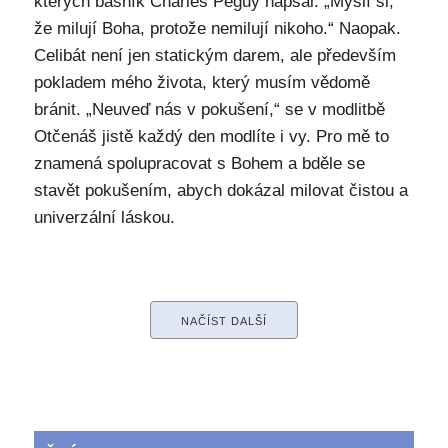
kterých básník Charles Péguy napsal: „Myslí si,
že milují Boha, protože nemilují nikoho.“ Naopak.
Celibát není jen statickým darem, ale především
pokladem mého života, který musím vědomě
bránit. „Neuveď nás v pokušení,“ se v modlitbě
Otčenáš jistě každý den modlíte i vy. Pro mě to
znamená spolupracovat s Bohem a bděle se
stavět pokušením, abych dokázal milovat čistou a
univerzální láskou.
NAČÍST DALŠÍ