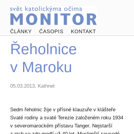
ČLÁNKY
ČASOPIS
KONTAKT
Řeholnice
v Maroku
05.03.2013, Kathnet
Sedm řeholnic žije v přísné klauzuře v klášteře
Svaté rodiny a svaté Terezie založeném roku 1934
v severomarockém přístavu Tanger. Nejstarší
z nich se zde modlí už 40 let. Muslimští sousedé