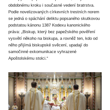
obdobnému kroku i současné vedení bratrstva.
Podle novelizovaných církevních trestních norem
se jedná o spáchání deliktu popsaného skutkovou
podstatou kánonu 1387 Kodexu kanonického
práva: „Biskup, který bez papežského pověření
vysvětí někoho na biskupa, a rovněž ten, kdo od
něho přijímá biskupské svěcení, upadají do
samočinné exkomunikace vyhrazené
Apoštolskému stolci.“