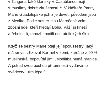
v Tangeru; také klarisky v Casablance mají
s muslimy dobré zkušenosti.** V klášteře Panny
Marie Guadalupské jich žije devět, původem jsou
z Mexika. Podle sester jsou Maročané velmi
zbožní lidé, kteří hledají Boha. Váží si kněží
a řeholníků, mnozí chodili do katolických škol.
Když se sestry Marie ptají její spolusestry, jaký
má smysl zřizovat Karmel v zemi, která je z 99 %
muslimská, odpovídá jim: „Modlitba nemá hranice.
A pokud svou pouhou přítomností vydáváme
svědectví, tím lépe.“