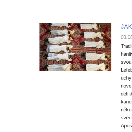
JAK
03.0
Trad
hanl
svou 
Lefe
uchý
nove
deli
kano
něko
svěc
Apoš