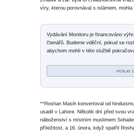
víry, kterou porovnával s islámem, mohla
Vydávání Monitoru je financováno výh
čtenářů. Budeme vděční, pokud se roz
abychom mohli v této službě pokračova
POSLAT 
**Roshan Masih konvertoval od hinduismu 
usadil v Lahore. Několik dní před svou vr
náboženství s místním muslimem Sohaile
příležitost, a 16. února, když spatřil Ro