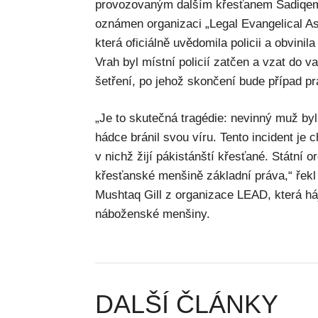
provozovaným dalším křesťanem Sadiqem M
oznámen organizaci „Legal Evangelical A
která oficiálně uvědomila policii a obvinil
Vrah byl místní policií zatčen a vzat do v
šetření, po jehož skončení bude případ 
„Je to skutečná tragédie: nevinný muž byl
hádce bránil svou víru. Tento incident je 
v nichž žijí pákistánští křesťané. Státní 
křesťanské menšině základní práva,“ řekl
Mushtaq Gill z organizace LEAD, která há
náboženské menšiny.
DALŠÍ ČLÁNKY