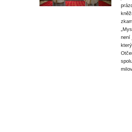
práz
kněž
zkam
„Mysl
není
kter
Otče
spol
milov