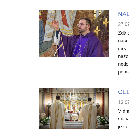
NA
27.0
Zdá 
naší 
mezi
názo
nedo
poma
CEL
13.0
V dn
sociá
je c