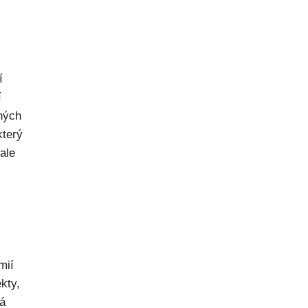
í
í
dných
který
ale
mií
kty,
ná