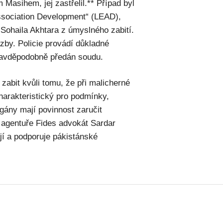
asihem, jej zastřelil.** Případ byl
ssociation Development“ (LEAD),
a Sohaila Akhtara z úmyslného zabití.
azby. Policie provádí důkladné
pravděpodobně předán soudu.
 zabit kvůli tomu, že při malicherné
charakteristický pro podmínky,
orgány mají povinnost zaručit
 agentuře Fides advokát Sardar
jí a podporuje pákistánské