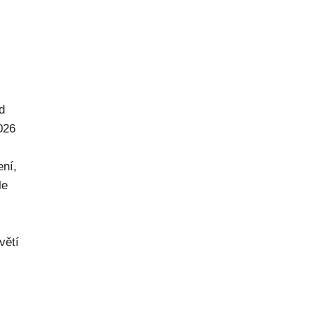
d
026
ení,
le
větí