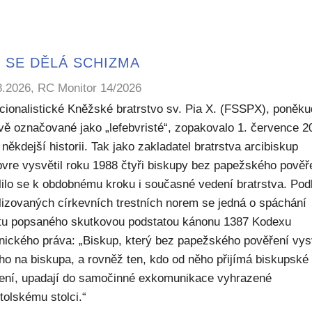
 SE DĚLÁ SCHIZMA
8.2026, RC Monitor 14/2026
icionalistické Kněžské bratrstvo sv. Pia X. (FSSPX), poněku
ivě označované jako „lefebvristé“, zopakovalo 1. července 2
někdejší historii. Tak jako zakladatel bratrstva arcibiskup
bvre vysvětil roku 1988 čtyři biskupy bez papežského pověř
lilo se k obdobnému kroku i současné vedení bratrstva. Pod
lizovaných církevních trestních norem se jedná o spáchání
ktu popsaného skutkovou podstatou kánonu 1387 Kodexu
nického práva: „Biskup, který bez papežského pověření vys
ho na biskupa, a rovněž ten, kdo od něho přijímá biskupské
ení, upadají do samočinné exkomunikace vyhrazené
tolskému stolci.“