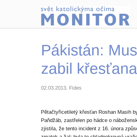
Pákistán: Mus
zabil křesťan
02.03.2013, Fides
Pětačtyřicetiletý křesťan Roshan Masih b
Paňdžáb, zastřelen po hádce o nábožens
zjistila, že tento incident z 16. února zp
zmatek a žal: byla to chladnokrevná vra