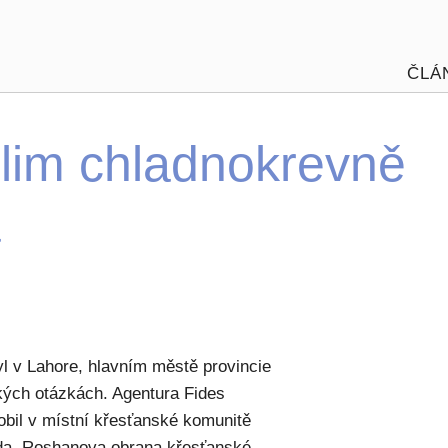
ČLÁ
lim chladnokrevně
a
yl v Lahore, hlavním městě provincie
kých otázkách. Agentura Fides
ůsobil v místní křesťanské komunitě
žda. Roshanova obrana křesťanské