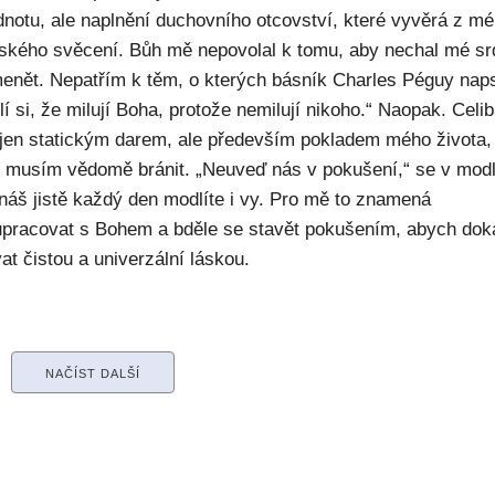
dnotu, ale naplnění duchovního otcovství, které vyvěrá z m
ského svěcení. Bůh mě nepovolal k tomu, aby nechal mé sr
enět. Nepatřím k těm, o kterých básník Charles Péguy naps
í si, že milují Boha, protože nemilují nikoho.“ Naopak. Celib
 jen statickým darem, ale především pokladem mého života,
ý musím vědomě bránit. „Neuveď nás v pokušení,“ se v modl
náš jistě každý den modlíte i vy. Pro mě to znamená
upracovat s Bohem a bděle se stavět pokušením, abych dok
at čistou a univerzální láskou.
NAČÍST DALŠÍ