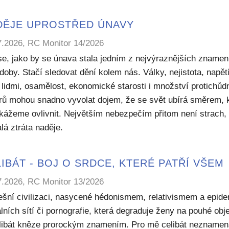
DĚJE UPROSTŘED ÚNAVY
7.2026, RC Monitor 14/2026
se, jako by se únava stala jedním z nejvýraznějších znamen
doby. Stačí sledovat dění kolem nás. Války, nejistota, napět
 lidmi, osamělost, ekonomické starosti i množství protichů
rů mohou snadno vyvolat dojem, že se svět ubírá směrem, 
kážeme ovlivnit. Největším nebezpečím přitom není strach, 
lá ztráta naděje.
IBÁT - BOJ O SRDCE, KTERÉ PATŘÍ VŠEM
7.2026, RC Monitor 13/2026
ešní civilizaci, nasycené hédonismem, relativismem a epide
lních sítí či pornografie, která degraduje ženy na pouhé obje
elibát kněze prorockým znamením. Pro mě celibát nezname