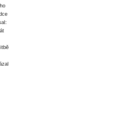
ého
dce
al:
át
itbě
ázal