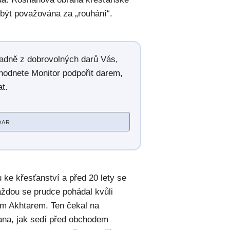
 být považována za „rouhání“.
radně z dobrovolných darů Vás,
hodnete Monitor podpořit darem,
t.
DAR
ke křesťanství a před 20 lety se
aždou se prudce pohádal kvůli
m Akhtarem. Ten čekal na
shana, jak sedí před obchodem