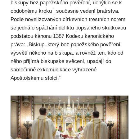
biskupy bez papežského pověření, uchýlilo se k
obdobnému kroku i současné vedení bratrstva.
Podle novelizovaných církevních trestních norem
se jedná o spáchání deliktu popsaného skutkovou
podstatou kánonu 1387 Kodexu kanonického
práva: „Biskup, který bez papežského pověření
vysvětí někoho na biskupa, a rovněž ten, kdo od
něho přijímá biskupské svěcení, upadají do
samočinné exkomunikace vyhrazené
Apoštolskému stolci.“