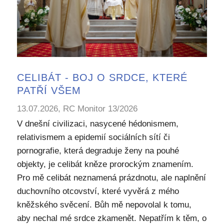
CELIBÁT - BOJ O SRDCE, KTERÉ
PATŘÍ VŠEM
13.07.2026, RC Monitor 13/2026
V dnešní civilizaci, nasycené hédonismem,
relativismem a epidemií sociálních sítí či
pornografie, která degraduje ženy na pouhé
objekty, je celibát kněze prorockým znamením.
Pro mě celibát neznamená prázdnotu, ale naplnění
duchovního otcovství, které vyvěrá z mého
kněžského svěcení. Bůh mě nepovolal k tomu,
aby nechal mé srdce zkamenět. Nepatřím k těm, o