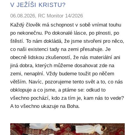
V JEŽÍŠI KRISTU?
06.08.2026, RC Monitor 14/2026
Každý člověk má schopnost v sobě vnímat touhu
po nekonečnu. Po dokonalé lásce, po plnosti, po
štěstí. To nám dokládá, že jsme stvořeni pro něco,
co naši existenci tady na zemi přesahuje. Je
obecně lidskou zkušeností, že nás materiální ani
jiná dobra, kterých můžeme dosahovat zde na
zemi, nenaplní. Vždy budeme toužit po něčem
větším. Navíc, pozorujeme tento svět a to, co nás
obklopuje a co jsme, a ptáme se: odkud to
všechno pochází, kdo za tím je, kam nás to vede?
A to všechno ukazuje na Boha.