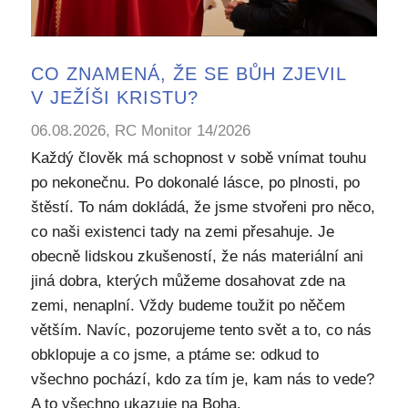
CO ZNAMENÁ, ŽE SE BŮH ZJEVIL
V JEŽÍŠI KRISTU?
06.08.2026, RC Monitor 14/2026
Každý člověk má schopnost v sobě vnímat touhu
po nekonečnu. Po dokonalé lásce, po plnosti, po
štěstí. To nám dokládá, že jsme stvořeni pro něco,
co naši existenci tady na zemi přesahuje. Je
obecně lidskou zkušeností, že nás materiální ani
jiná dobra, kterých můžeme dosahovat zde na
zemi, nenaplní. Vždy budeme toužit po něčem
větším. Navíc, pozorujeme tento svět a to, co nás
obklopuje a co jsme, a ptáme se: odkud to
všechno pochází, kdo za tím je, kam nás to vede?
A to všechno ukazuje na Boha.