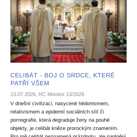
CELIBÁT - BOJ O SRDCE, KTERÉ
PATŘÍ VŠEM
13.07.2026, RC Monitor 13/2026
V dnešní civilizaci, nasycené hédonismem,
relativismem a epidemií sociálních sítí či
pornografie, která degraduje ženy na pouhé
objekty, je celibát kněze prorockým znamením.
Pro mě celibát neznamená prázdnotu, ale naplnění