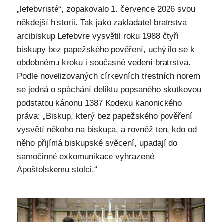
„lefebvristé“, zopakovalo 1. července 2026 svou
někdejší historii. Tak jako zakladatel bratrstva
arcibiskup Lefebvre vysvětil roku 1988 čtyři
biskupy bez papežského pověření, uchýlilo se k
obdobnému kroku i současné vedení bratrstva.
Podle novelizovaných církevních trestních norem
se jedná o spáchání deliktu popsaného skutkovou
podstatou kánonu 1387 Kodexu kanonického
práva: „Biskup, který bez papežského pověření
vysvětí někoho na biskupa, a rovněž ten, kdo od
něho přijímá biskupské svěcení, upadají do
samočinné exkomunikace vyhrazené
Apoštolskému stolci.“