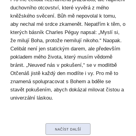
duchovního otcovství, které vyvěrá z mého
kněžského svěcení. Bůh mě nepovolal k tomu,
aby nechal mé srdce zkamenět. Nepatřím k těm, o
kterých básník Charles Péguy napsal: „Myslí si,
že milují Boha, protože nemilují nikoho.“ Naopak.
Celibát není jen statickým darem, ale především
pokladem mého života, který musím vědomě
bránit. „Neuveď nás v pokušení,“ se v modlitbě
Otčenáš jistě každý den modlíte i vy. Pro mě to
znamená spolupracovat s Bohem a bděle se
stavět pokušením, abych dokázal milovat čistou a
univerzální láskou.
NAČÍST DALŠÍ