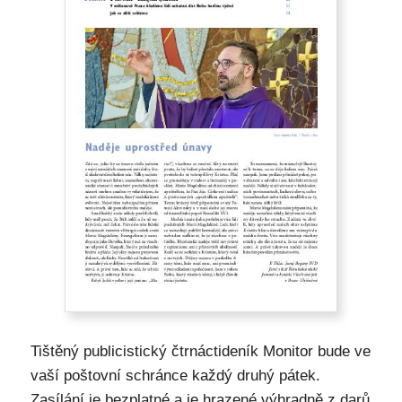
Tištěný publicistický čtrnáctideník Monitor bude ve
vaší poštovní schránce každý druhý pátek.
Zasílání je bezplatné a je hrazené výhradně z darů