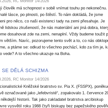
8.2026, RC Monitor 14/2026
ý člověk má schopnost v sobě vnímat touhu po nekonečnu.
alé lásce, po plnosti, po štěstí. To nám dokládá, že jsme
eni pro něco, co naši existenci tady na zemi přesahuje. Je
ě lidskou zkušeností, že nás materiální ani jiná dobra, kte
me dosahovat zde na zemi, nenaplní. Vždy budeme toužit 
m větším. Navíc, pozorujeme tento svět a to, co nás obklop
sme, a ptáme se: odkud to všechno pochází, kdo za tím je, 
to vede? A to všechno ukazuje na Boha.
 SE DĚLÁ SCHIZMA
8.2026, RC Monitor 14/2026
icionalistické Kněžské bratrstvo sv. Pia X. (FSSPX), poněku
ivě označované jako „lefebvristé“, zopakovalo 1. července 2
někdejší historii. Tak jako zakladatel bratrstva arcibiskup
bvre vysvětil roku 1988 čtyři biskupy bez papežského pověř