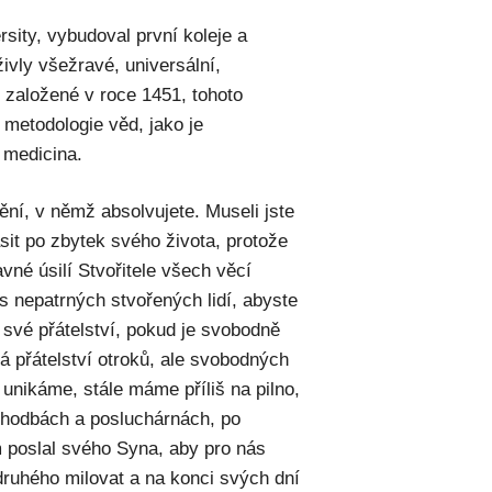
ersity, vybudoval první koleje a
ivly všežravé, universální,
 založené v roce 1451, tohoto
 metodologie věd, jako je
a medicina.
ění, v němž absolvujete. Museli jste
asit po zbytek svého života, protože
avné úsilí Stvořitele všech věcí
s nepatrných stvořených lidí, abyste
s své přátelství, pokud je svobodně
á přátelství otroků, ale svobodných
 unikáme, stále máme příliš na pilno,
chodbách a posluchárnách, po
 poslal svého Syna, aby pro nás
ruhého milovat a na konci svých dní