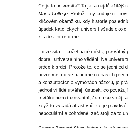
Co je to universita? To je ta nejdůležitěj
Maria College
. Protože my budujeme novou 
klíčovém okamžiku, kdy historie posledních
úpadek katolických universit všude okol
k radikální reformě.
Universita je požehnané místo, posvátný p
dobrali universálního vědění. Na universi
srdce k srdci. Protože to, co se jedni od
hovoříme, co se naučíme na našich předn
a konzultacích a výměnách názorů, je pr
jednotliví lidé utvářejí úsudek, co považuj
triviální nebo irelevantní, čemu se smějí a
když to vypadá atraktivně, co je pravdivé a
nepopulární a pohrdané, zač stojí za to um