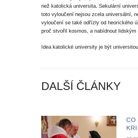
než katolická universita. Sekulární univers
toto vyloučení nejsou zcela universální, n
vyloučení se také odřízly od heorického ús
proč stvořil kosmos, a nabídnout lidským 
Idea katolické university je být universito
DALŠÍ ČLÁNKY
CO 
KR