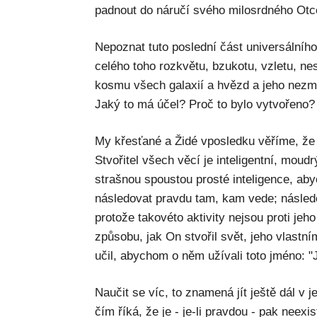
padnout do náručí svého milosrdného Otc
Nepoznat tuto poslední část universální
celého toho rozkvětu, bzukotu, vzletu, n
kosmu všech galaxií a hvězd a jeho nezmě
Jaký to má účel? Proč to bylo vytvořeno?
My křesťané a Židé vposledku věříme, že 
Stvořitel všech věcí je inteligentní, moudr
strašnou spoustou prosté inteligence, aby
následovat pravdu tam, kam vede; následo
protože takovéto aktivity nejsou proti jeh
způsobu, jak On stvořil svět, jeho vlastn
učil, abychom o něm užívali toto jméno: "
Naučit se víc, to znamená jít ještě dál v je
čím říká, že je - je-li pravdou - pak neexi