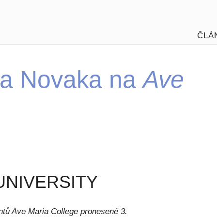
ČLÁ
ela Novaka na
Ave
UNIVERSITY
ntů Ave Maria College pronesené 3.