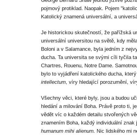
George Bernard Shaw jednou jízlivě pozna
pojmový protiklad. Naopak. Pojem "katolic
Katolický znamená universální, a universál
Je historickou skutečností, že pařížská un
universální universitou na světě, kdy měl
Boloni a v Salamance, byla jedním z nejv
ducha. Ta universita se svými cíli tyčila 
Chartres, Rouenu, Notre Dame. Samotnou i
bylo to vyjádření katolického ducha, kter
intellectum
, víry hledající porozumění, v
Všechny věci, které byly, jsou a budou uč
hledání a milování Boha. Právě proto ti, je
vědět víc o každém detailu stvořených věc
znamením Boha, každý individuální znak j
humanum mihi alienum.
Nic lidského mi ne