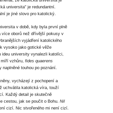
menal, že katolická universita je
ká universita" je redundantní.
ní je jiné slovo pro katolický.
iversita v době, kdy byla první plně
a více oborů než dřívější pokusy v
ybranějších vyjádření katolického
tak vysoko jako gotické věže
deu university vynalezli katolíci,
ý míří vzhůru,
fides quaerens
íry naplněné touhou po poznání.
iněny, vycházejí z pochopení a
ž uchvátila katolická víra, touží
í. Každý detail je skutečně
e cestou, jak se poučit o Bohu.
Nil
ní cizí. Nic stvořeného mi není cizí.