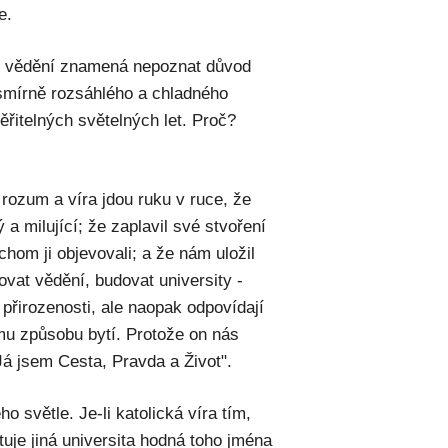
e.
ho vědění znamená nepoznat důvod
esmírně rozsáhlého a chladného
řitelných světelných let. Proč?
rozum a víra jdou ruku v ruce, že
ý a milující; že zaplavil své stvoření
chom ji objevovali; a že nám uložil
vat vědění, budovat university -
o přirozenosti, ale naopak odpovídají
ímu způsobu bytí. Protože on nás
Já jsem Cesta, Pravda a Život".
ho světle. Je-li katolická víra tím,
stuje jiná universita hodná toho jména