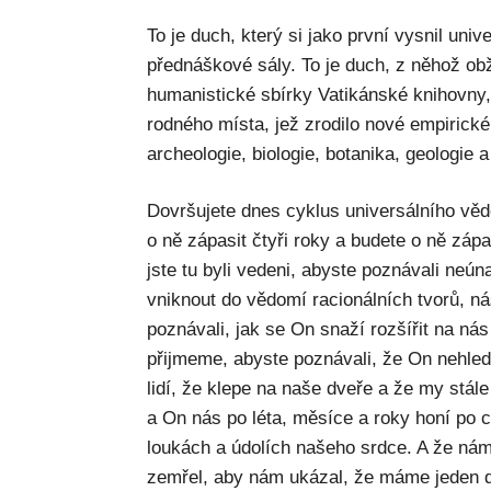
To je duch, který si jako první vysnil univ
přednáškové sály. To je duch, z něhož obž
humanistické sbírky Vatikánské knihovny,
rodného místa, jež zrodilo nové empirické
archeologie, biologie, botanika, geologie 
Dovršujete dnes cyklus universálního věd
o ně zápasit čtyři roky a budete o ně záp
jste tu byli vedeni, abyste poznávali neún
vniknout do vědomí racionálních tvorů, ná
poznávali, jak se On snaží rozšířit na ná
přijmeme, abyste poznávali, že On nehled
lidí, že klepe na naše dveře a že my stále
a On nás po léta, měsíce a roky honí po 
loukách a údolích našeho srdce. A že nám
zemřel, aby nám ukázal, že máme jeden d