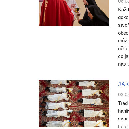
06.0
Každ
dokon
stvoř
obecn
může
něče
co j
nás 
JAK
03.0
Trad
hanl
svou 
Lefe