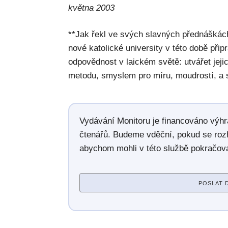
května 2003
**Jak řekl ve svých slavných přednáškác
nové katolické university v této době přip
odpovědnost v laickém světě: utvářet jeji
metodu, smyslem pro míru, moudrostí, a 
Vydávání Monitoru je financováno výh
čtenářů. Budeme vděční, pokud se roz
abychom mohli v této službě pokračova
POSLAT 