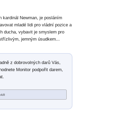
h kardinál Newman, je posláním
ravovat mladé lidi pro vládní pozice a
ch ducha, vybavit je smyslem pro
střízlivým, jemným úsudkem...
radně z dobrovolných darů Vás,
hodnete Monitor podpořit darem,
t.
DAR