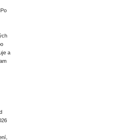
 Po
rých
po
uje a
kam
d
026
ení,