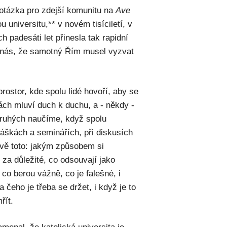
ší otázka pro zdejší komunitu na
Ave
universitu,** v novém tisíciletí, v
 padesáti let přinesla tak rapidní
o nás, že samotný Řím musel vyzvat
rostor, kde spolu lidé hovoří, aby se
tách mluví duch k duchu, a - někdy -
 druhých naučíme, když spolu
áškách a seminářích, při diskusích
ávě toto: jakým způsobem si
í za důležité, co odsouvají jako
 co berou vážně, co je falešné, i
 čeho je třeba se držet, i když je to
řít.