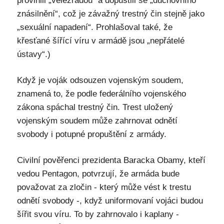
provinili „velezradou“ a dopustili se „duchovního
znásilnění“, což je závažný trestný čin stejně jako
„sexuální napadení“. Prohlašoval také, že
křesťané šířící víru v armádě jsou „nepřátelé
ústavy“.)
Když je voják odsouzen vojenským soudem,
znamená to, že podle federálního vojenského
zákona spáchal trestný čin. Trest uložený
vojenským soudem může zahrnovat odnětí
svobody i potupné propuštění z armády.
Civilní pověřenci prezidenta Baracka Obamy, kteří
vedou Pentagon, potvrzují, že armáda bude
považovat za zločin - který může vést k trestu
odnětí svobody -, když uniformovaní vojáci budou
šířit svou víru. To by zahrnovalo i kaplany -