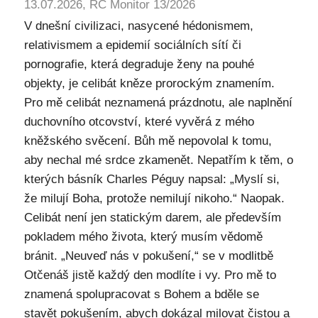
13.07.2026, RC Monitor 13/2026
V dnešní civilizaci, nasycené hédonismem,
relativismem a epidemií sociálních sítí či
pornografie, která degraduje ženy na pouhé
objekty, je celibát kněze prorockým znamením.
Pro mě celibát neznamená prázdnotu, ale naplnění
duchovního otcovství, které vyvěrá z mého
kněžského svěcení. Bůh mě nepovolal k tomu,
aby nechal mé srdce zkamenět. Nepatřím k těm, o
kterých básník Charles Péguy napsal: „Myslí si,
že milují Boha, protože nemilují nikoho.“ Naopak.
Celibát není jen statickým darem, ale především
pokladem mého života, který musím vědomě
bránit. „Neuveď nás v pokušení,“ se v modlitbě
Otčenáš jistě každý den modlíte i vy. Pro mě to
znamená spolupracovat s Bohem a bděle se
stavět pokušením, abych dokázal milovat čistou a