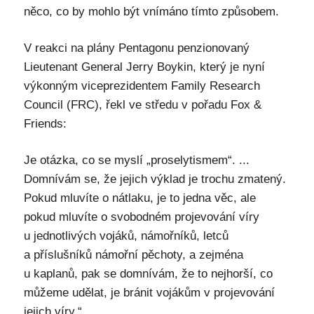
něco, co by mohlo být vnímáno tímto způsobem.
V reakci na plány Pentagonu penzionovaný
Lieutenant General Jerry Boykin, který je nyní
výkonným viceprezidentem Family Research
Council (FRC), řekl ve středu v pořadu Fox &
Friends:
Je otázka, co se myslí „proselytismem“. ...
Domnívám se, že jejich výklad je trochu zmatený.
Pokud mluvíte o nátlaku, je to jedna věc, ale
pokud mluvíte o svobodném projevování víry
u jednotlivých vojáků, námořníků, letců
a příslušníků námořní pěchoty, a zejména
u kaplanů, pak se domnívám, že to nejhorší, co
můžeme udělat, je bránit vojákům v projevování
jejich víry.“