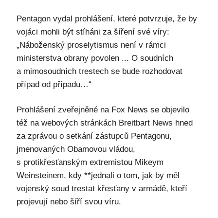
Pentagon vydal prohlášení, které potvrzuje, že by
vojáci mohli být stíháni za šíření své víry:
„Náboženský proselytismus není v rámci
ministerstva obrany povolen ... O soudních
a mimosoudních trestech se bude rozhodovat
případ od případu…“
Prohlášení zveřejněné na Fox News se objevilo
též na webových stránkách Breitbart News hned
za zprávou o setkání zástupců Pentagonu,
jmenovaných Obamovou vládou,
s protikřesťanským extremistou Mikeym
Weinsteinem, kdy **jednali o tom, jak by měl
vojenský soud trestat křesťany v armádě, kteří
projevují nebo šíří svou víru.