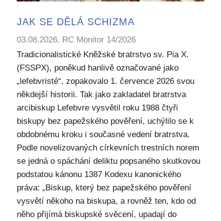
JAK SE DĚLÁ SCHIZMA
03.08.2026, RC Monitor 14/2026
Tradicionalistické Kněžské bratrstvo sv. Pia X.
(FSSPX), poněkud hanlivě označované jako
„lefebvristé“, zopakovalo 1. července 2026 svou
někdejší historii. Tak jako zakladatel bratrstva
arcibiskup Lefebvre vysvětil roku 1988 čtyři
biskupy bez papežského pověření, uchýlilo se k
obdobnému kroku i současné vedení bratrstva.
Podle novelizovaných církevních trestních norem
se jedná o spáchání deliktu popsaného skutkovou
podstatou kánonu 1387 Kodexu kanonického
práva: „Biskup, který bez papežského pověření
vysvětí někoho na biskupa, a rovněž ten, kdo od
něho přijímá biskupské svěcení, upadají do