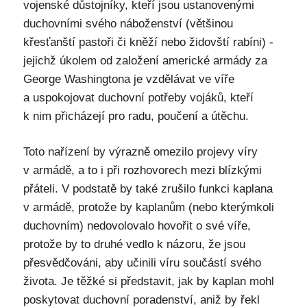
vojenské důstojníky, kteří jsou ustanovenými
duchovními svého náboženství (většinou
křesťanští pastoři či kněží nebo židovští rabíni) -
jejichž úkolem od založení americké armády za
George Washingtona je vzdělávat ve víře
a uspokojovat duchovní potřeby vojáků, kteří
k nim přicházejí pro radu, poučení a útěchu.
Toto nařízení by výrazně omezilo projevy víry
v armádě, a to i při rozhovorech mezi blízkými
přáteli. V podstatě by také zrušilo funkci kaplana
v armádě, protože by kaplanům (nebo kterýmkoli
duchovním) nedovolovalo hovořit o své víře,
protože by to druhé vedlo k názoru, že jsou
přesvědčováni, aby učinili víru součástí svého
života. Je těžké si představit, jak by kaplan mohl
poskytovat duchovní poradenství, aniž by řekl