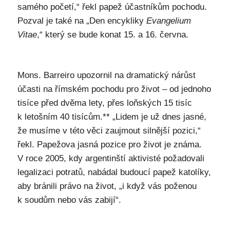
samého početí,“ řekl papež účastníkům pochodu.
Pozval je také na „Den encykliky
Evangelium
Vitae
,“ který se bude konat 15. a 16. června.
Mons. Barreiro upozornil na dramatický nárůst
účasti na římském pochodu pro život – od jednoho
tisíce před dvěma lety, přes loňských 15 tisíc
k letošním 40 tisícům.** „Lidem je už dnes jasné,
že musíme v této věci zaujmout silnější pozici,“
řekl. Papežova jasná pozice pro život je známa.
V roce 2005, kdy argentinští aktivisté požadovali
legalizaci potratů, nabádal budoucí papež katolíky,
aby bránili právo na život, „i když vás poženou
k soudům nebo vás zabijí“.