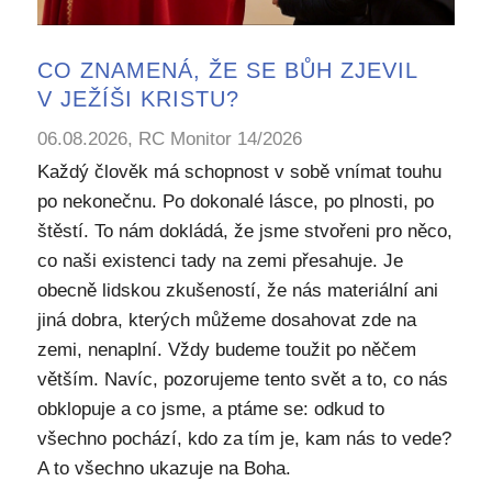
CO ZNAMENÁ, ŽE SE BŮH ZJEVIL
V JEŽÍŠI KRISTU?
06.08.2026, RC Monitor 14/2026
Každý člověk má schopnost v sobě vnímat touhu
po nekonečnu. Po dokonalé lásce, po plnosti, po
štěstí. To nám dokládá, že jsme stvořeni pro něco,
co naši existenci tady na zemi přesahuje. Je
obecně lidskou zkušeností, že nás materiální ani
jiná dobra, kterých můžeme dosahovat zde na
zemi, nenaplní. Vždy budeme toužit po něčem
větším. Navíc, pozorujeme tento svět a to, co nás
obklopuje a co jsme, a ptáme se: odkud to
všechno pochází, kdo za tím je, kam nás to vede?
A to všechno ukazuje na Boha.