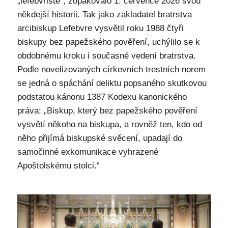
„lefebvristé“, zopakovalo 1. července 2026 svou
někdejší historii. Tak jako zakladatel bratrstva
arcibiskup Lefebvre vysvětil roku 1988 čtyři
biskupy bez papežského pověření, uchýlilo se k
obdobnému kroku i současné vedení bratrstva.
Podle novelizovaných církevních trestních norem
se jedná o spáchání deliktu popsaného skutkovou
podstatou kánonu 1387 Kodexu kanonického
práva: „Biskup, který bez papežského pověření
vysvětí někoho na biskupa, a rovněž ten, kdo od
něho přijímá biskupské svěcení, upadají do
samočinné exkomunikace vyhrazené
Apoštolskému stolci.“