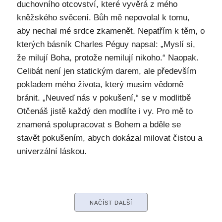
duchovního otcovství, které vyvěrá z mého
kněžského svěcení. Bůh mě nepovolal k tomu,
aby nechal mé srdce zkamenět. Nepatřím k těm, o
kterých básník Charles Péguy napsal: „Myslí si,
že milují Boha, protože nemilují nikoho.“ Naopak.
Celibát není jen statickým darem, ale především
pokladem mého života, který musím vědomě
bránit. „Neuveď nás v pokušení,“ se v modlitbě
Otčenáš jistě každý den modlíte i vy. Pro mě to
znamená spolupracovat s Bohem a bděle se
stavět pokušením, abych dokázal milovat čistou a
univerzální láskou.
NAČÍST DALŠÍ