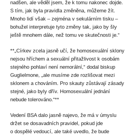
nadšen, ale věděl jsem, že k tomu nakonec dojde.
S tím, jak byla pravidla změněna, můžeme žít.
Mnoho lidí však – zejména v sekulárním tisku –
bohužel interpretuje tyto změny tak, jako by šly
ještě mnohem dále, než tomu ve skutečnosti je.“
**„Církev zcela jasně učí, že homosexuální sklony
nejsou hříchem a sexuální přitažlivost k osobám
stejného pohlaví není nemorální,“ dodal biskup
Guglielmone, „ale musíme zde rozlišovat mezi
sklonem a chováním. Pro skauty zůstávají zásady
stejné, jako byly dřív. Homosexuální jednání
nebude tolerováno.“**
Vedení BSA dalo jasně najevo, že má v úmyslu
držet se dosavadních pravidel, pokud jde
o dospělé vedoucí, ale také uvedlo, že bude