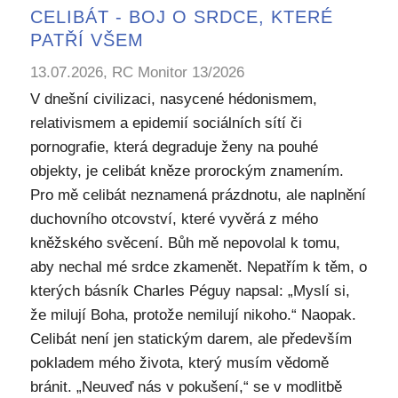
CELIBÁT - BOJ O SRDCE, KTERÉ
PATŘÍ VŠEM
13.07.2026, RC Monitor 13/2026
V dnešní civilizaci, nasycené hédonismem,
relativismem a epidemií sociálních sítí či
pornografie, která degraduje ženy na pouhé
objekty, je celibát kněze prorockým znamením.
Pro mě celibát neznamená prázdnotu, ale naplnění
duchovního otcovství, které vyvěrá z mého
kněžského svěcení. Bůh mě nepovolal k tomu,
aby nechal mé srdce zkamenět. Nepatřím k těm, o
kterých básník Charles Péguy napsal: „Myslí si,
že milují Boha, protože nemilují nikoho.“ Naopak.
Celibát není jen statickým darem, ale především
pokladem mého života, který musím vědomě
bránit. „Neuveď nás v pokušení,“ se v modlitbě