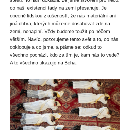
štěstí. To nám dokládá, že jsme stvořeni pro něco,
co naši existenci tady na zemi přesahuje. Je
obecně lidskou zkušeností, že nás materiální ani
jiná dobra, kterých můžeme dosahovat zde na
zemi, nenaplní. Vždy budeme toužit po něčem
větším. Navíc, pozorujeme tento svět a to, co nás
obklopuje a co jsme, a ptáme se: odkud to
všechno pochází, kdo za tím je, kam nás to vede?
A to všechno ukazuje na Boha.