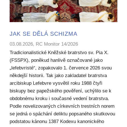
JAK SE DĚLÁ SCHIZMA
03.08.2026, RC Monitor 14/2026
Tradicionalistické Kněžské bratrstvo sv. Pia X.
(FSSPX), poněkud hanlivě označované jako
„lefebvristé“, zopakovalo 1. července 2026 svou
někdejší historii. Tak jako zakladatel bratrstva
arcibiskup Lefebvre vysvětil roku 1988 čtyři
biskupy bez papežského pověření, uchýlilo se k
obdobnému kroku i současné vedení bratrstva.
Podle novelizovaných církevních trestních norem
se jedná o spáchání deliktu popsaného skutkovou
podstatou kánonu 1387 Kodexu kanonického