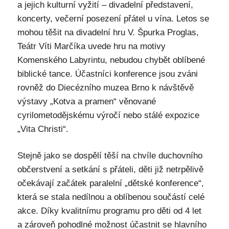
a jejich kulturní vyžití – divadelní představení,
koncerty, večerní posezení přátel u vína. Letos se
mohou těšit na divadelní hru V. Špurka Proglas,
Teátr Víti Marčíka uvede hru na motivy
Komenského Labyrintu, nebudou chybět oblíbené
biblické tance. Účastníci konference jsou zváni
rovněž do Diecézního muzea Brno k návštěvě
výstavy „Kotva a pramen“ věnované
cyrilometodějskému výročí nebo stálé expozice
„Vita Christi“.
Stejně jako se dospělí těší na chvíle duchovního
občerstvení a setkání s přáteli, děti již netrpělivě
očekávají začátek paralelní „dětské konference“,
která se stala nedílnou a oblíbenou součástí celé
akce. Díky kvalitnímu programu pro děti od 4 let
a zároveň pohodlné možnost účastnit se hlavního