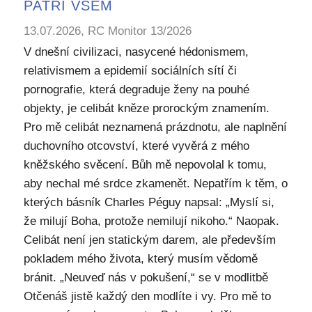
PATŘÍ VŠEM
13.07.2026, RC Monitor 13/2026
V dnešní civilizaci, nasycené hédonismem,
relativismem a epidemií sociálních sítí či
pornografie, která degraduje ženy na pouhé
objekty, je celibát kněze prorockým znamením.
Pro mě celibát neznamená prázdnotu, ale naplnění
duchovního otcovství, které vyvěrá z mého
kněžského svěcení. Bůh mě nepovolal k tomu,
aby nechal mé srdce zkamenět. Nepatřím k těm, o
kterých básník Charles Péguy napsal: „Myslí si,
že milují Boha, protože nemilují nikoho.“ Naopak.
Celibát není jen statickým darem, ale především
pokladem mého života, který musím vědomě
bránit. „Neuveď nás v pokušení,“ se v modlitbě
Otčenáš jistě každý den modlíte i vy. Pro mě to