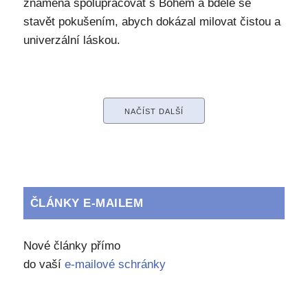
znamená spolupracovat s Bohem a bděle se
stavět pokušením, abych dokázal milovat čistou a
univerzální láskou.
NAČÍST DALŠÍ
ČLÁNKY E-MAILEM
Nové články přímo
do vaší
e-mailové schránky