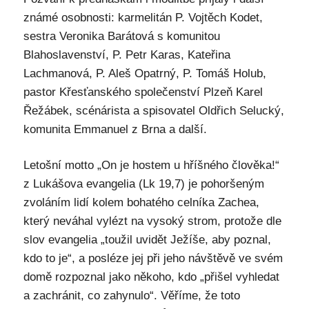
známé osobnosti: karmelitán P. Vojtěch Kodet,
sestra Veronika Barátová s komunitou
Blahoslavenství, P. Petr Karas, Kateřina
Lachmanová, P. Aleš Opatrný, P. Tomáš Holub,
pastor Křesťanského společenství Plzeň Karel
Řežábek, scénárista a spisovatel Oldřich Selucký,
komunita Emmanuel z Brna a další.
Letošní motto „On je hostem u hříšného člověka!“
z Lukášova evangelia (Lk 19,7) je pohoršeným
zvoláním lidí kolem bohatého celníka Zachea,
který neváhal vylézt na vysoký strom, protože dle
slov evangelia „toužil uvidět Ježíše, aby poznal,
kdo to je“, a posléze jej při jeho návštěvě ve svém
domě rozpoznal jako někoho, kdo „přišel vyhledat
a zachránit, co zahynulo“. Věříme, že toto