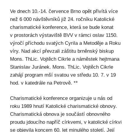
Ve dnech 10.-14. července Brno opět přivítá více
než 6 000 návštěvníků již 24. ročníku Katolické
charismatické konference, která se bude konat
v prostorách výstaviště BVV v rámci oslav 1150.
výročí příchodu svatých Cyrila a Metoděje a Roku
víry. Nad akcí převzali záštitu brněnský biskup
Mons. ThLic. Vojtěch Cikrle a náměstek hejtmana
Stanislav Juránek. Mons. ThLic. Vojtěch Cikrle
zahájí program mší svatou ve středu 10. 7. v 19
hod. v katedrále na Petrově. **
Charismatické konference organizuje u nás od
roku 1989 hnutí Katolické charismatické obnovy.
Charismatická obnova je součástí obnovného
proudu jdoucího napříč církvemi, v katolické církvi
se objevila koncem 60. let minulého století. Její