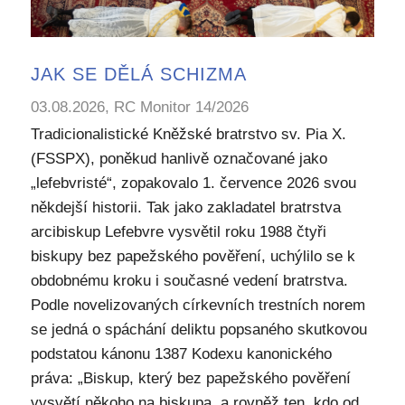
JAK SE DĚLÁ SCHIZMA
03.08.2026, RC Monitor 14/2026
Tradicionalistické Kněžské bratrstvo sv. Pia X.
(FSSPX), poněkud hanlivě označované jako
„lefebvristé“, zopakovalo 1. července 2026 svou
někdejší historii. Tak jako zakladatel bratrstva
arcibiskup Lefebvre vysvětil roku 1988 čtyři
biskupy bez papežského pověření, uchýlilo se k
obdobnému kroku i současné vedení bratrstva.
Podle novelizovaných církevních trestních norem
se jedná o spáchání deliktu popsaného skutkovou
podstatou kánonu 1387 Kodexu kanonického
práva: „Biskup, který bez papežského pověření
vysvětí někoho na biskupa, a rovněž ten, kdo od