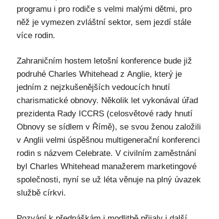
programu i pro rodiče s velmi malými dětmi, pro
něž je vymezen zvláštní sektor, sem jezdí stále
více rodin.
Zahraničním hostem letošní konference bude již
podruhé Charles Whitehead z Anglie, který je
jedním z nejzkušenějších vedoucích hnutí
charismatické obnovy. Několik let vykonával úřad
prezidenta Rady ICCRS (celosvětové rady hnutí
Obnovy se sídlem v Římě), se svou ženou založili
v Anglii velmi úspěšnou multigenerační konferenci
rodin s názvem Celebrate. V civilním zaměstnání
byl Charles Whitehead manažerem marketingové
společnosti, nyní se už léta věnuje na plný úvazek
službě církvi.
Pozvání k přednáškám i modlitbě přijaly i další