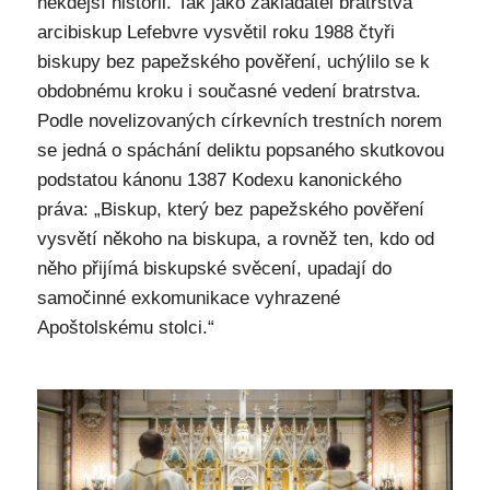
někdejší historii. Tak jako zakladatel bratrstva
arcibiskup Lefebvre vysvětil roku 1988 čtyři
biskupy bez papežského pověření, uchýlilo se k
obdobnému kroku i současné vedení bratrstva.
Podle novelizovaných církevních trestních norem
se jedná o spáchání deliktu popsaného skutkovou
podstatou kánonu 1387 Kodexu kanonického
práva: „Biskup, který bez papežského pověření
vysvětí někoho na biskupa, a rovněž ten, kdo od
něho přijímá biskupské svěcení, upadají do
samočinné exkomunikace vyhrazené
Apoštolskému stolci.“