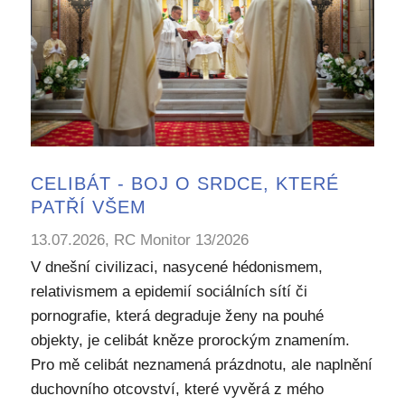
CELIBÁT - BOJ O SRDCE, KTERÉ
PATŘÍ VŠEM
13.07.2026, RC Monitor 13/2026
V dnešní civilizaci, nasycené hédonismem,
relativismem a epidemií sociálních sítí či
pornografie, která degraduje ženy na pouhé
objekty, je celibát kněze prorockým znamením.
Pro mě celibát neznamená prázdnotu, ale naplnění
duchovního otcovství, které vyvěrá z mého