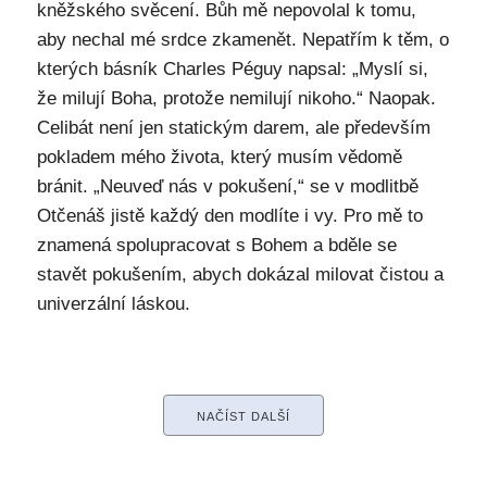
kněžského svěcení. Bůh mě nepovolal k tomu,
aby nechal mé srdce zkamenět. Nepatřím k těm, o
kterých básník Charles Péguy napsal: „Myslí si,
že milují Boha, protože nemilují nikoho.“ Naopak.
Celibát není jen statickým darem, ale především
pokladem mého života, který musím vědomě
bránit. „Neuveď nás v pokušení,“ se v modlitbě
Otčenáš jistě každý den modlíte i vy. Pro mě to
znamená spolupracovat s Bohem a bděle se
stavět pokušením, abych dokázal milovat čistou a
univerzální láskou.
NAČÍST DALŠÍ