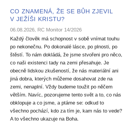
CO ZNAMENÁ, ŽE SE BŮH ZJEVIL
V JEŽÍŠI KRISTU?
06.08.2026, RC Monitor 14/2026
Každý člověk má schopnost v sobě vnímat touhu
po nekonečnu. Po dokonalé lásce, po plnosti, po
štěstí. To nám dokládá, že jsme stvořeni pro něco,
co naši existenci tady na zemi přesahuje. Je
obecně lidskou zkušeností, že nás materiální ani
jiná dobra, kterých můžeme dosahovat zde na
zemi, nenaplní. Vždy budeme toužit po něčem
větším. Navíc, pozorujeme tento svět a to, co nás
obklopuje a co jsme, a ptáme se: odkud to
všechno pochází, kdo za tím je, kam nás to vede?
A to všechno ukazuje na Boha.