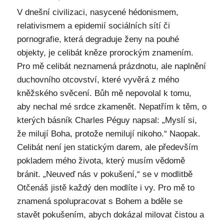
V dnešní civilizaci, nasycené hédonismem,
relativismem a epidemií sociálních sítí či
pornografie, která degraduje ženy na pouhé
objekty, je celibát kněze prorockým znamením.
Pro mě celibát neznamená prázdnotu, ale naplnění
duchovního otcovství, které vyvěrá z mého
kněžského svěcení. Bůh mě nepovolal k tomu,
aby nechal mé srdce zkamenět. Nepatřím k těm, o
kterých básník Charles Péguy napsal: „Myslí si,
že milují Boha, protože nemilují nikoho.“ Naopak.
Celibát není jen statickým darem, ale především
pokladem mého života, který musím vědomě
bránit. „Neuveď nás v pokušení,“ se v modlitbě
Otčenáš jistě každý den modlíte i vy. Pro mě to
znamená spolupracovat s Bohem a bděle se
stavět pokušením, abych dokázal milovat čistou a