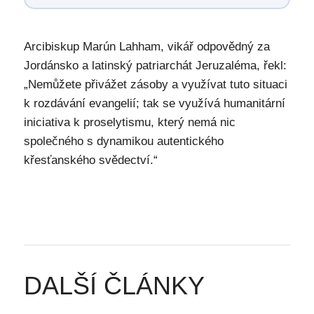
Arcibiskup Marún Lahham, vikář odpovědný za
Jordánsko a latinský patriarchát Jeruzaléma, řekl:
„Nemůžete přivážet zásoby a využívat tuto situaci
k rozdávání evangelií; tak se využívá humanitární
iniciativa k proselytismu, který nemá nic
společného s dynamikou autentického
křesťanského svědectví.“
DALŠÍ ČLÁNKY