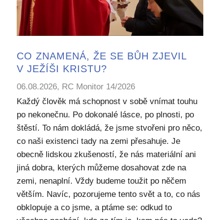
CO ZNAMENÁ, ŽE SE BŮH ZJEVIL
V JEŽÍŠI KRISTU?
06.08.2026, RC Monitor 14/2026
Každý člověk má schopnost v sobě vnímat touhu
po nekonečnu. Po dokonalé lásce, po plnosti, po
štěstí. To nám dokládá, že jsme stvořeni pro něco,
co naši existenci tady na zemi přesahuje. Je
obecně lidskou zkušeností, že nás materiální ani
jiná dobra, kterých můžeme dosahovat zde na
zemi, nenaplní. Vždy budeme toužit po něčem
větším. Navíc, pozorujeme tento svět a to, co nás
obklopuje a co jsme, a ptáme se: odkud to