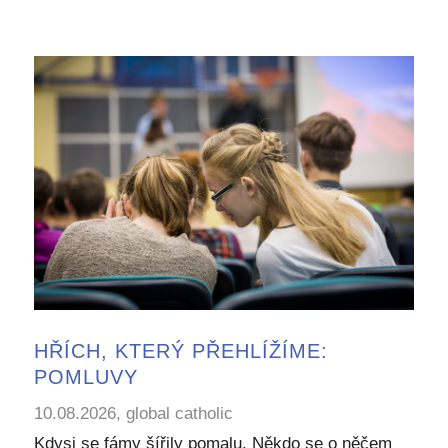
HŘÍCH, KTERÝ PŘEHLÍŽÍME:
POMLUVY
10.08.2026, global catholic
Kdysi se fámy šířily pomalu. Někdo se o něčem