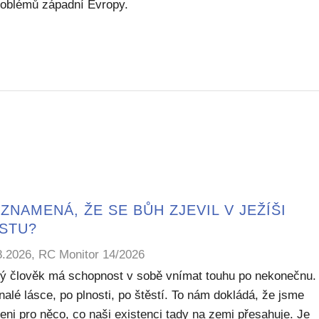
problémů západní Evropy.
ZNAMENÁ, ŽE SE BŮH ZJEVIL V JEŽÍŠI
ISTU?
8.2026, RC Monitor 14/2026
ý člověk má schopnost v sobě vnímat touhu po nekonečnu.
alé lásce, po plnosti, po štěstí. To nám dokládá, že jsme
eni pro něco, co naši existenci tady na zemi přesahuje. Je