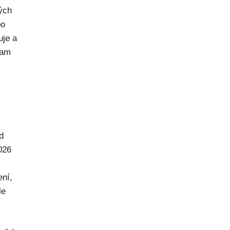
rých
po
uje a
kam
d
026
ení,
le