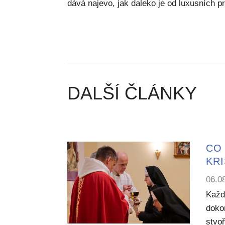
dává najevo, jak daleko je od luxusních 
DALŠÍ ČLÁNKY
CO 
KR
06.0
Každ
dokon
stvoř