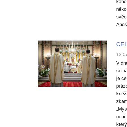
kano
něko
svěc
Apoš
CEL
13.0
V dn
sociá
je c
práz
kněž
zkam
„Mysl
není
kter