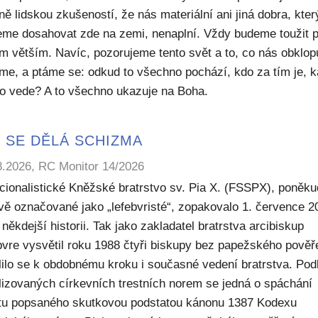
ě lidskou zkušeností, že nás materiální ani jiná dobra, kte
me dosahovat zde na zemi, nenaplní. Vždy budeme toužit 
m větším. Navíc, pozorujeme tento svět a to, co nás obklop
sme, a ptáme se: odkud to všechno pochází, kdo za tím je, 
to vede? A to všechno ukazuje na Boha.
 SE DĚLÁ SCHIZMA
8.2026, RC Monitor 14/2026
icionalistické Kněžské bratrstvo sv. Pia X. (FSSPX), poněku
ivě označované jako „lefebvristé“, zopakovalo 1. července 2
někdejší historii. Tak jako zakladatel bratrstva arcibiskup
bvre vysvětil roku 1988 čtyři biskupy bez papežského pověř
lilo se k obdobnému kroku i současné vedení bratrstva. Pod
lizovaných církevních trestních norem se jedná o spáchání
ktu popsaného skutkovou podstatou kánonu 1387 Kodexu