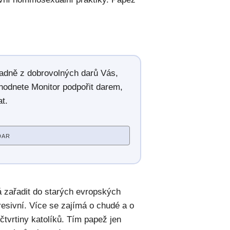
radně z dobrovolných darů Vás,
hodnete Monitor podpořit darem,
t.
DAR
á zařadit do starých evropských
gresivní. Více se zajímá o chudé a o
ři čtvrtiny katolíků. Tím papež jen