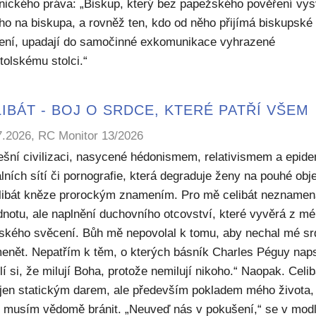
nického práva: „Biskup, který bez papežského pověření vys
ho na biskupa, a rovněž ten, kdo od něho přijímá biskupské
ení, upadají do samočinné exkomunikace vyhrazené
tolskému stolci.“
IBÁT - BOJ O SRDCE, KTERÉ PATŘÍ VŠEM
7.2026, RC Monitor 13/2026
ešní civilizaci, nasycené hédonismem, relativismem a epide
lních sítí či pornografie, která degraduje ženy na pouhé obje
elibát kněze prorockým znamením. Pro mě celibát nezname
dnotu, ale naplnění duchovního otcovství, které vyvěrá z m
ského svěcení. Bůh mě nepovolal k tomu, aby nechal mé sr
enět. Nepatřím k těm, o kterých básník Charles Péguy naps
í si, že milují Boha, protože nemilují nikoho.“ Naopak. Celib
 jen statickým darem, ale především pokladem mého života,
ý musím vědomě bránit. „Neuveď nás v pokušení,“ se v modl