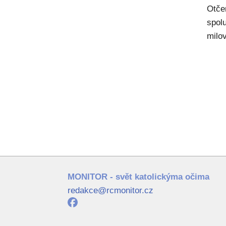
Otče
spol
milov
MONITOR - svět katolickýma očima
redakce@rcmonitor.cz