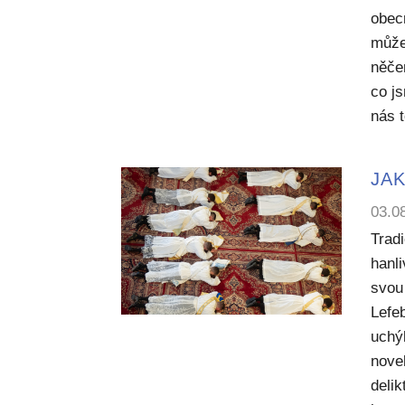
obecn
může
něče
co j
nás 
JAK
03.0
Trad
hanl
svou 
Lefe
uchý
nove
deli