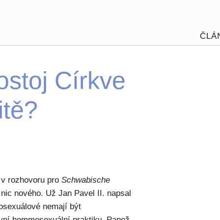
ČLÁ
stoj Církve
itě?
l v rozhovoru pro
Schwabische
 nic nového. Už Jan Pavel II. napsal
osexuálové nemají být
ivní hommosexuální praktiky. Papež