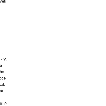
větí
mií
kty,
ná
ého
dce
al:
át
itbě