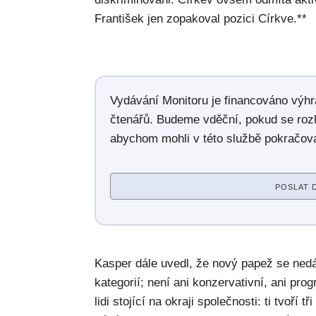
František jen zopakoval pozici Církve.**
Vydávání Monitoru je financováno výh
čtenářů. Budeme vděční, pokud se roz
abychom mohli v této službě pokračova
POSLAT 
Kasper dále uvedl, že nový papež se ned
kategorií; není ani konzervativní, ani pro
lidi stojící na okraji společnosti: ti tvoří t