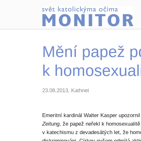
Mění papež po
k homosexual
23.08.2013, Kathnet
Emeritní kardinál Walter Kasper upozorni
Zeitung
, že papež neřekl k homosexualitě
v katechismu z devadesátých let, že hom
diskriminováni. Církev ovšem odmítá akt