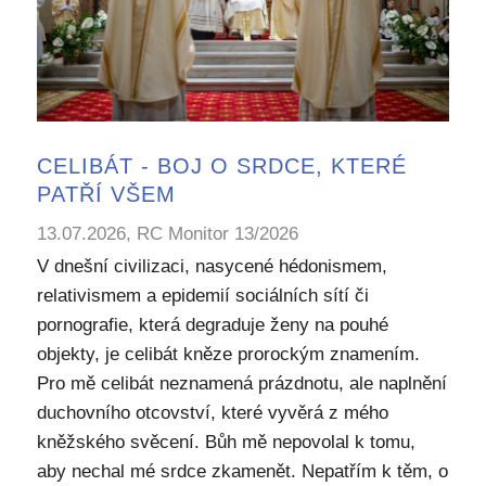
CELIBÁT - BOJ O SRDCE, KTERÉ
PATŘÍ VŠEM
13.07.2026, RC Monitor 13/2026
V dnešní civilizaci, nasycené hédonismem,
relativismem a epidemií sociálních sítí či
pornografie, která degraduje ženy na pouhé
objekty, je celibát kněze prorockým znamením.
Pro mě celibát neznamená prázdnotu, ale naplnění
duchovního otcovství, které vyvěrá z mého
kněžského svěcení. Bůh mě nepovolal k tomu,
aby nechal mé srdce zkamenět. Nepatřím k těm, o