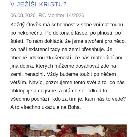
V JEŽÍŠI KRISTU?
06.08.2026, RC Monitor 14/2026
Každý člověk má schopnost v sobě vnímat touhu
po nekonečnu. Po dokonalé lásce, po plnosti, po
štěstí. To nám dokládá, že jsme stvořeni pro něco,
co naši existenci tady na zemi přesahuje. Je
obecně lidskou zkušeností, že nás materiální ani
jiná dobra, kterých můžeme dosahovat zde na
zemi, nenaplní. Vždy budeme toužit po něčem
větším. Navíc, pozorujeme tento svět a to, co nás
obklopuje a co jsme, a ptáme se: odkud to
všechno pochází, kdo za tím je, kam nás to vede?
A to všechno ukazuje na Boha.