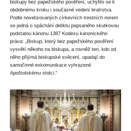
biskupy bez papežského pověření, uchýlilo se k
obdobnému kroku i současné vedení bratrstva.
Podle novelizovaných církevních trestních norem
se jedná o spáchání deliktu popsaného skutkovou
podstatou kánonu 1387 Kodexu kanonického
práva: „Biskup, který bez papežského pověření
vysvětí někoho na biskupa, a rovněž ten, kdo od
něho přijímá biskupské svěcení, upadají do
samočinné exkomunikace vyhrazené
Apoštolskému stolci.“