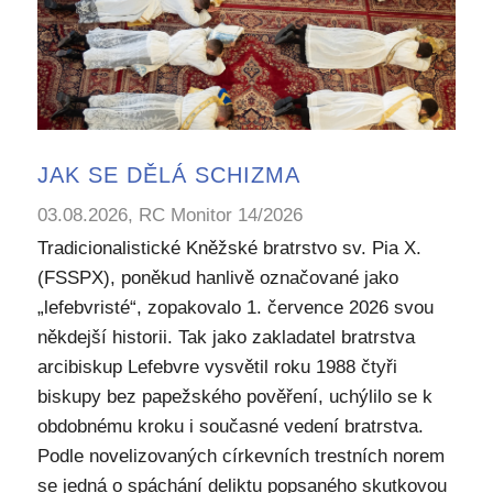
JAK SE DĚLÁ SCHIZMA
03.08.2026, RC Monitor 14/2026
Tradicionalistické Kněžské bratrstvo sv. Pia X.
(FSSPX), poněkud hanlivě označované jako
„lefebvristé“, zopakovalo 1. července 2026 svou
někdejší historii. Tak jako zakladatel bratrstva
arcibiskup Lefebvre vysvětil roku 1988 čtyři
biskupy bez papežského pověření, uchýlilo se k
obdobnému kroku i současné vedení bratrstva.
Podle novelizovaných církevních trestních norem
se jedná o spáchání deliktu popsaného skutkovou