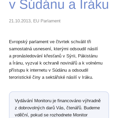
v Súdánu a Iráku
21.10.2013, EU Parlament
Evropský parlament ve čtvrtek schválil tři
samostatná usnesení, kterými odsoudil násilí
a pronásledování křesťanů v Sýrii, Pákistánu
a Íránu, vyzval k ochraně novinářů a k volnému
přístupu k internetu v Súdánu a odsoudil
teroristické činy a sektářské násilí v Iráku.
Vydávání Monitoru je financováno výhradně
z dobrovolných darů Vás, čtenářů. Budeme
vděční, pokud se rozhodnete Monitor