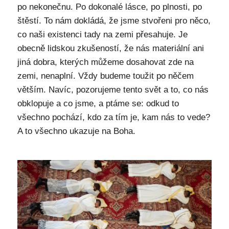
po nekonečnu. Po dokonalé lásce, po plnosti, po
štěstí. To nám dokládá, že jsme stvořeni pro něco,
co naši existenci tady na zemi přesahuje. Je
obecně lidskou zkušeností, že nás materiální ani
jiná dobra, kterých můžeme dosahovat zde na
zemi, nenaplní. Vždy budeme toužit po něčem
větším. Navíc, pozorujeme tento svět a to, co nás
obklopuje a co jsme, a ptáme se: odkud to
všechno pochází, kdo za tím je, kam nás to vede?
A to všechno ukazuje na Boha.