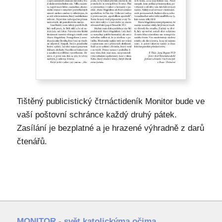
Tištěný publicistický čtrnáctideník Monitor bude ve
vaší poštovní schránce každý druhý pátek.
Zasílání je bezplatné a je hrazené výhradně z darů
čtenářů.
MONITOR - svět katolickýma očima