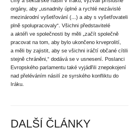
činy a sektářské násilí v Iráku, vyzvali příslušné
orgány, aby „usnadnily úplné a rychlé nezávislé
mezinárodní vyšetřování (...) a aby s vyšetřovateli
plně spolupracovaly“. Všichni představitelé
a aktéři ve společnosti by měli „začít společně
pracovat na tom, aby bylo ukončeno krveprolití,
a měli by zajistit, aby se všichni iráčtí občané cítili
stejně chráněni,“ dodává se v usnesení. Poslanci
Evropského parlamentu také vyjádřili znepokojení
nad přeléváním násilí ze syrského konfliktu do
Iráku.
DALŠÍ ČLÁNKY