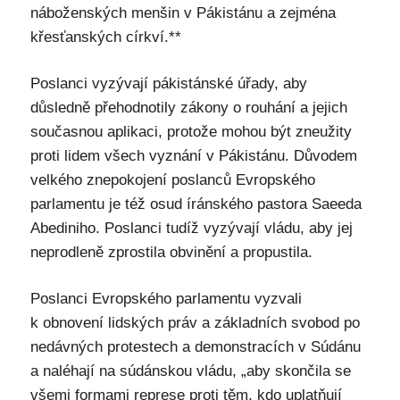
náboženských menšin v Pákistánu a zejména
křesťanských církví.**
Poslanci vyzývají pákistánské úřady, aby
důsledně přehodnotily zákony o rouhání a jejich
současnou aplikaci, protože mohou být zneužity
proti lidem všech vyznání v Pákistánu. Důvodem
velkého znepokojení poslanců Evropského
parlamentu je též osud íránského pastora Saeeda
Abediniho. Poslanci tudíž vyzývají vládu, aby jej
neprodleně zprostila obvinění a propustila.
Poslanci Evropského parlamentu vyzvali
k obnovení lidských práv a základních svobod po
nedávných protestech a demonstracích v Súdánu
a naléhají na súdánskou vládu, „aby skončila se
všemi formami represe proti těm, kdo uplatňují