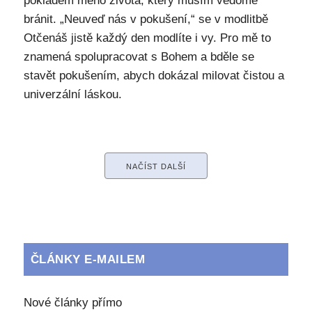
pokladem mého života, který musím vědomě
bránit. „Neuveď nás v pokušení,“ se v modlitbě
Otčenáš jistě každý den modlíte i vy. Pro mě to
znamená spolupracovat s Bohem a bděle se
stavět pokušením, abych dokázal milovat čistou a
univerzální láskou.
NAČÍST DALŠÍ
ČLÁNKY E-MAILEM
Nové články přímo