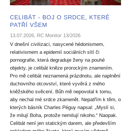
CELIBÁT - BOJ O SRDCE, KTERÉ
PATŘÍ VŠEM
13.07.2026, RC Monitor 13/2026
V dnešní civilizaci, nasycené hédonismem,
relativismem a epidemií sociálních sítí či
pornografie, která degraduje ženy na pouhé
objekty, je celibát kněze prorockým znamením.
Pro mě celibát neznamená prázdnotu, ale naplnění
duchovního otcovství, které vyvěrá z mého
kněžského svěcení. Bůh mě nepovolal k tomu,
aby nechal mé srdce zkamenět. Nepatřím k těm, o
kterých básník Charles Péguy napsal: „Myslí si,
že milují Boha, protože nemilují nikoho.“ Naopak.
Celibát není jen statickým darem, ale především