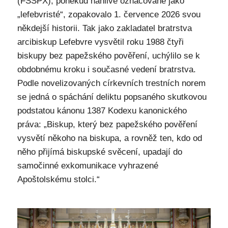
(FSSPX), poněkud hanlivě označované jako
„lefebvristé“, zopakovalo 1. července 2026 svou
někdejší historii. Tak jako zakladatel bratrstva
arcibiskup Lefebvre vysvětil roku 1988 čtyři
biskupy bez papežského pověření, uchýlilo se k
obdobnému kroku i současné vedení bratrstva.
Podle novelizovaných církevních trestních norem
se jedná o spáchání deliktu popsaného skutkovou
podstatou kánonu 1387 Kodexu kanonického
práva: „Biskup, který bez papežského pověření
vysvětí někoho na biskupa, a rovněž ten, kdo od
něho přijímá biskupské svěcení, upadají do
samočinné exkomunikace vyhrazené
Apoštolskému stolci.“