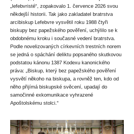
„lefebvristé“, zopakovalo 1. července 2026 svou
někdejší historii. Tak jako zakladatel bratrstva
arcibiskup Lefebvre vysvětil roku 1988 čtyři
biskupy bez papežského pověření, uchýlilo se k
obdobnému kroku i současné vedení bratrstva.
Podle novelizovaných církevních trestních norem
se jedná o spáchání deliktu popsaného skutkovou
podstatou kánonu 1387 Kodexu kanonického
práva: „Biskup, který bez papežského pověření
vysvětí někoho na biskupa, a rovněž ten, kdo od
něho přijímá biskupské svěcení, upadají do
samočinné exkomunikace vyhrazené
Apoštolskému stolci.“