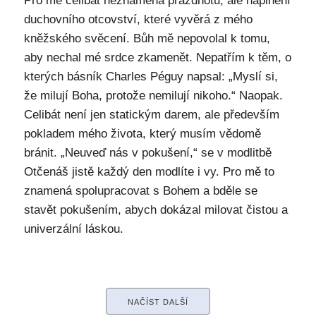
Pro mě celibát neznamená prázdnotu, ale naplnění
duchovního otcovství, které vyvěrá z mého
kněžského svěcení. Bůh mě nepovolal k tomu,
aby nechal mé srdce zkamenět. Nepatřím k těm, o
kterých básník Charles Péguy napsal: „Myslí si,
že milují Boha, protože nemilují nikoho.“ Naopak.
Celibát není jen statickým darem, ale především
pokladem mého života, který musím vědomě
bránit. „Neuveď nás v pokušení,“ se v modlitbě
Otčenáš jistě každý den modlíte i vy. Pro mě to
znamená spolupracovat s Bohem a bděle se
stavět pokušením, abych dokázal milovat čistou a
univerzální láskou.
NAČÍST DALŠÍ