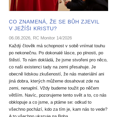
CO ZNAMENÁ, ŽE SE BŮH ZJEVIL
V JEŽÍŠI KRISTU?
06.08.2026, RC Monitor 14/2026
Každý člověk má schopnost v sobě vnímat touhu
po nekonečnu. Po dokonalé lásce, po plnosti, po
štěstí. To nám dokládá, že jsme stvořeni pro něco,
co naši existenci tady na zemi přesahuje. Je
obecně lidskou zkušeností, že nás materiální ani
jiná dobra, kterých můžeme dosahovat zde na
zemi, nenaplní. Vždy budeme toužit po něčem
větším. Navíc, pozorujeme tento svět a to, co nás
obklopuje a co jsme, a ptáme se: odkud to
všechno pochází, kdo za tím je, kam nás to vede?
A to všechno ukazuje na Boha.