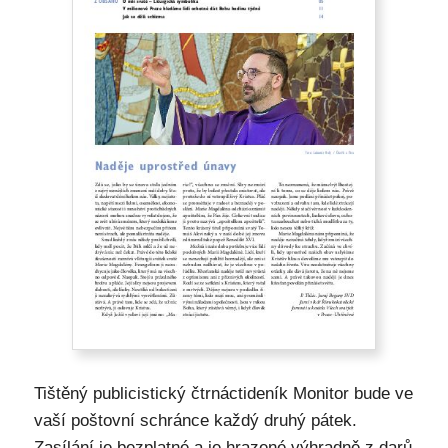
Tištěný publicistický čtrnáctideník Monitor bude ve
vaší poštovní schránce každý druhý pátek.
Zasílání je bezplatné a je hrazené výhradně z darů