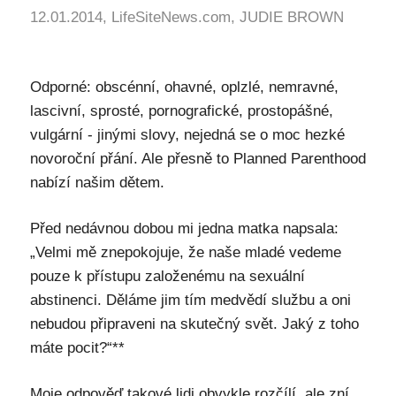
12.01.2014, LifeSiteNews.com, JUDIE BROWN
Odporné: obscénní, ohavné, oplzlé, nemravné,
lascivní, sprosté, pornografické, prostopášné,
vulgární - jinými slovy, nejedná se o moc hezké
novoroční přání. Ale přesně to Planned Parenthood
nabízí našim dětem.
Před nedávnou dobou mi jedna matka napsala:
„Velmi mě znepokojuje, že naše mladé vedeme
pouze k přístupu založenému na sexuální
abstinenci. Děláme jim tím medvědí službu a oni
nebudou připraveni na skutečný svět. Jaký z toho
máte pocit?“**
Moje odpověď takové lidi obvykle rozčílí, ale zní