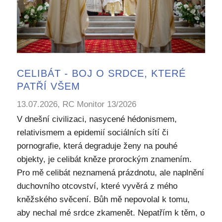
CELIBÁT - BOJ O SRDCE, KTERÉ
PATŘÍ VŠEM
13.07.2026, RC Monitor 13/2026
V dnešní civilizaci, nasycené hédonismem,
relativismem a epidemií sociálních sítí či
pornografie, která degraduje ženy na pouhé
objekty, je celibát kněze prorockým znamením.
Pro mě celibát neznamená prázdnotu, ale naplnění
duchovního otcovství, které vyvěrá z mého
kněžského svěcení. Bůh mě nepovolal k tomu,
aby nechal mé srdce zkamenět. Nepatřím k těm, o