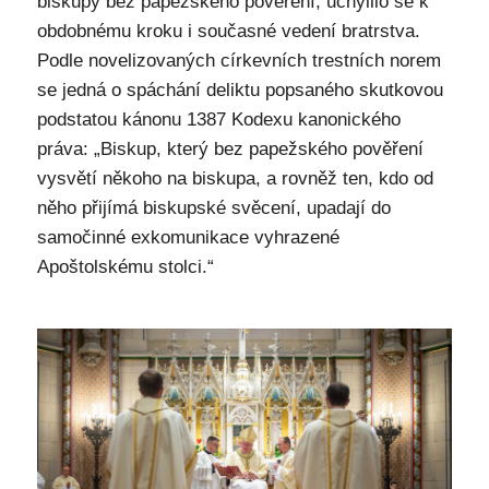
biskupy bez papežského pověření, uchýlilo se k
obdobnému kroku i současné vedení bratrstva.
Podle novelizovaných církevních trestních norem
se jedná o spáchání deliktu popsaného skutkovou
podstatou kánonu 1387 Kodexu kanonického
práva: „Biskup, který bez papežského pověření
vysvětí někoho na biskupa, a rovněž ten, kdo od
něho přijímá biskupské svěcení, upadají do
samočinné exkomunikace vyhrazené
Apoštolskému stolci.“