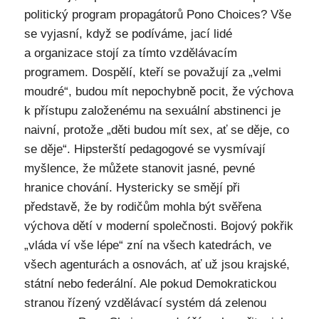
politický program propagátorů Pono Choices? Vše
se vyjasní, když se podíváme, jací lidé
a organizace stojí za tímto vzdělávacím
programem. Dospělí, kteří se považují za „velmi
moudré“, budou mít nepochybně pocit, že výchova
k přístupu založenému na sexuální abstinenci je
naivní, protože „děti budou mít sex, ať se děje, co
se děje“. Hipsterští pedagogové se vysmívají
myšlence, že můžete stanovit jasné, pevné
hranice chování. Hystericky se smějí při
představě, že by rodičům mohla být svěřena
výchova dětí v moderní společnosti. Bojový pokřik
„vláda ví vše lépe“ zní na všech katedrách, ve
všech agenturách a osnovách, ať už jsou krajské,
státní nebo federální. Ale pokud Demokratickou
stranou řízený vzdělávací systém dá zelenou