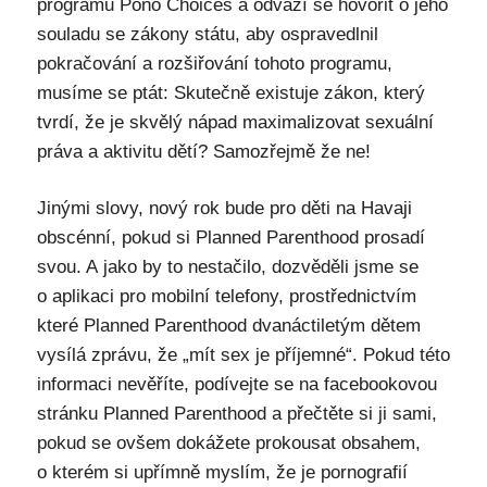
programu Pono Choices a odváží se hovořit o jeho
souladu se zákony státu, aby ospravedlnil
pokračování a rozšiřování tohoto programu,
musíme se ptát: Skutečně existuje zákon, který
tvrdí, že je skvělý nápad maximalizovat sexuální
práva a aktivitu dětí? Samozřejmě že ne!
Jinými slovy, nový rok bude pro děti na Havaji
obscénní, pokud si Planned Parenthood prosadí
svou. A jako by to nestačilo, dozvěděli jsme se
o aplikaci pro mobilní telefony, prostřednictvím
které Planned Parenthood dvanáctiletým dětem
vysílá zprávu, že „mít sex je příjemné“. Pokud této
informaci nevěříte, podívejte se na facebookovou
stránku Planned Parenthood a přečtěte si ji sami,
pokud se ovšem dokážete prokousat obsahem,
o kterém si upřímně myslím, že je pornografií