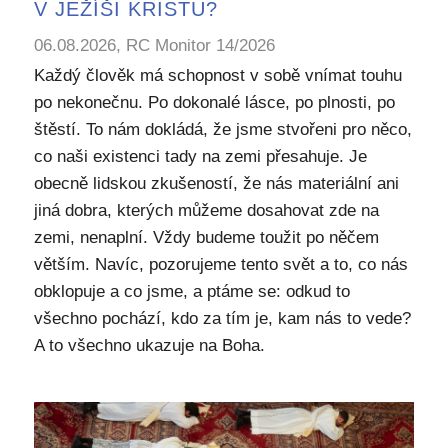
V JEŽÍŠI KRISTU?
06.08.2026, RC Monitor 14/2026
Každý člověk má schopnost v sobě vnímat touhu
po nekonečnu. Po dokonalé lásce, po plnosti, po
štěstí. To nám dokládá, že jsme stvořeni pro něco,
co naši existenci tady na zemi přesahuje. Je
obecně lidskou zkušeností, že nás materiální ani
jiná dobra, kterých můžeme dosahovat zde na
zemi, nenaplní. Vždy budeme toužit po něčem
větším. Navíc, pozorujeme tento svět a to, co nás
obklopuje a co jsme, a ptáme se: odkud to
všechno pochází, kdo za tím je, kam nás to vede?
A to všechno ukazuje na Boha.