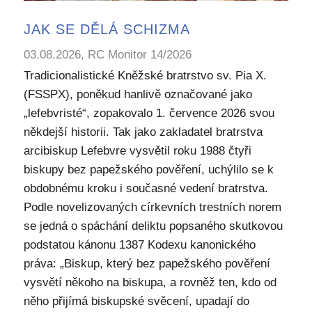
JAK SE DĚLÁ SCHIZMA
03.08.2026, RC Monitor 14/2026
Tradicionalistické Kněžské bratrstvo sv. Pia X.
(FSSPX), poněkud hanlivě označované jako
„lefebvristé“, zopakovalo 1. července 2026 svou
někdejší historii. Tak jako zakladatel bratrstva
arcibiskup Lefebvre vysvětil roku 1988 čtyři
biskupy bez papežského pověření, uchýlilo se k
obdobnému kroku i současné vedení bratrstva.
Podle novelizovaných církevních trestních norem
se jedná o spáchání deliktu popsaného skutkovou
podstatou kánonu 1387 Kodexu kanonického
práva: „Biskup, který bez papežského pověření
vysvětí někoho na biskupa, a rovněž ten, kdo od
něho přijímá biskupské svěcení, upadají do