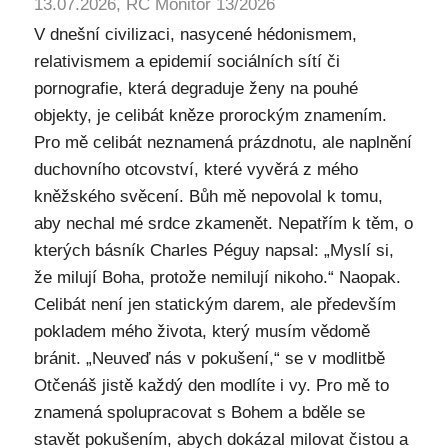
13.07.2026, RC Monitor 13/2026
V dnešní civilizaci, nasycené hédonismem,
relativismem a epidemií sociálních sítí či
pornografie, která degraduje ženy na pouhé
objekty, je celibát kněze prorockým znamením.
Pro mě celibát neznamená prázdnotu, ale naplnění
duchovního otcovství, které vyvěrá z mého
kněžského svěcení. Bůh mě nepovolal k tomu,
aby nechal mé srdce zkamenět. Nepatřím k těm, o
kterých básník Charles Péguy napsal: „Myslí si,
že milují Boha, protože nemilují nikoho.“ Naopak.
Celibát není jen statickým darem, ale především
pokladem mého života, který musím vědomě
bránit. „Neuveď nás v pokušení,“ se v modlitbě
Otčenáš jistě každý den modlíte i vy. Pro mě to
znamená spolupracovat s Bohem a bděle se
stavět pokušením, abych dokázal milovat čistou a