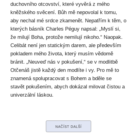
duchovního otcovství, které vyvěrá z mého
kněžského svěcení. Bůh mě nepovolal k tomu,
aby nechal mé srdce zkamenět. Nepatřím k těm, o
kterých básník Charles Péguy napsal: „Myslí si,
že milují Boha, protože nemilují nikoho.“ Naopak.
Celibát není jen statickým darem, ale především
pokladem mého života, který musím vědomě
bránit. „Neuveď nás v pokušení,“ se v modlitbě
Otčenáš jistě každý den modlíte i vy. Pro mě to
znamená spolupracovat s Bohem a bděle se
stavět pokušením, abych dokázal milovat čistou a
univerzální láskou.
NAČÍST DALŠÍ