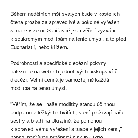
Během nedělních mší svatých bude v kostelích
čtena prosba za spravedlivé a pokojné vyřešení
situace v zemi. Současně jsou věřící vyzváni
k soukromým modlitbám na tento úmysl, a to před
Eucharistií, nebo křížem.
Podrobnosti a specifické diecézní pokyny
naleznete na webech jednotlivých biskupství či
diecézí. Velmi cenná je samozřejmě každá
modlitba na tento úmysl.
"Věřím, že se i naše modlitby stanou účinnou
podporou v těžkých chvílích, které prožívají naše
sestry a bratři na Ukrajině, že pomohou
k spravedlivému vyřešení situace v jejich zemi,"
napsal například brněnský biskup Cikrle.