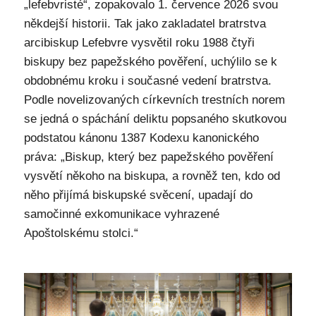
„lefebvristé“, zopakovalo 1. července 2026 svou
někdejší historii. Tak jako zakladatel bratrstva
arcibiskup Lefebvre vysvětil roku 1988 čtyři
biskupy bez papežského pověření, uchýlilo se k
obdobnému kroku i současné vedení bratrstva.
Podle novelizovaných církevních trestních norem
se jedná o spáchání deliktu popsaného skutkovou
podstatou kánonu 1387 Kodexu kanonického
práva: „Biskup, který bez papežského pověření
vysvětí někoho na biskupa, a rovněž ten, kdo od
něho přijímá biskupské svěcení, upadají do
samočinné exkomunikace vyhrazené
Apoštolskému stolci.“