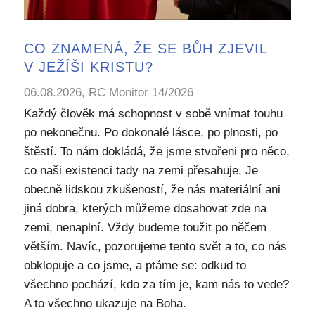
CO ZNAMENÁ, ŽE SE BŮH ZJEVIL
V JEŽÍŠI KRISTU?
06.08.2026, RC Monitor 14/2026
Každý člověk má schopnost v sobě vnímat touhu
po nekonečnu. Po dokonalé lásce, po plnosti, po
štěstí. To nám dokládá, že jsme stvořeni pro něco,
co naši existenci tady na zemi přesahuje. Je
obecně lidskou zkušeností, že nás materiální ani
jiná dobra, kterých můžeme dosahovat zde na
zemi, nenaplní. Vždy budeme toužit po něčem
větším. Navíc, pozorujeme tento svět a to, co nás
obklopuje a co jsme, a ptáme se: odkud to
všechno pochází, kdo za tím je, kam nás to vede?
A to všechno ukazuje na Boha.