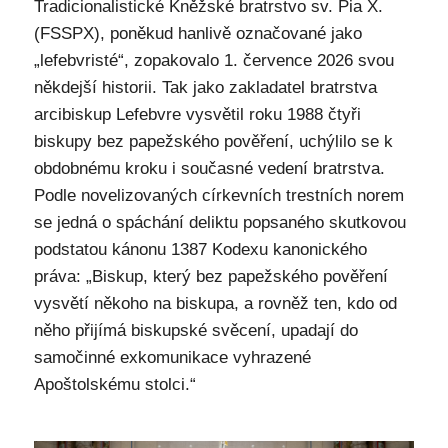
Tradicionalistické Kněžské bratrstvo sv. Pia X.
(FSSPX), poněkud hanlivě označované jako
„lefebvristé“, zopakovalo 1. července 2026 svou
někdejší historii. Tak jako zakladatel bratrstva
arcibiskup Lefebvre vysvětil roku 1988 čtyři
biskupy bez papežského pověření, uchýlilo se k
obdobnému kroku i současné vedení bratrstva.
Podle novelizovaných církevních trestních norem
se jedná o spáchání deliktu popsaného skutkovou
podstatou kánonu 1387 Kodexu kanonického
práva: „Biskup, který bez papežského pověření
vysvětí někoho na biskupa, a rovněž ten, kdo od
něho přijímá biskupské svěcení, upadají do
samočinné exkomunikace vyhrazené
Apoštolskému stolci.“