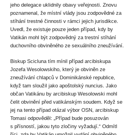
jeho delegace uklidnily obavy veřejnosti. Znovu
poznamenal, že místní vlády jsou zodpovědné za
stíhání trestné činnosti v rámci jejich jurisdikce.
Uvedl, že existuje pouze jeden případ, kdy by
Vatikán mohl být zodpovědný za trestní stíhání
duchovního obviněného ze sexuálního zneužívání.
Biskup Scicluna tím mínil případ arcibiskupa
Jozefa Wesolowskiho, který je obviněn ze
zneužívání chlapců v Dominikánské republice,
když tam sloužil jako apoštolský nuncius. Jako
občan Vatikánu by arcibiskup Wesolowski mohl
čelit obvinění před vatikánským soudem. Když se
jej na tento případ otázal výbor OSN, arcibiskup
Tomasi odpověděl: „Případ bude posuzován
s přísností, jakou tyto zločiny vyžadují.“ Odmítl
říci, zda by Vatikán umožnil vydání obviněného