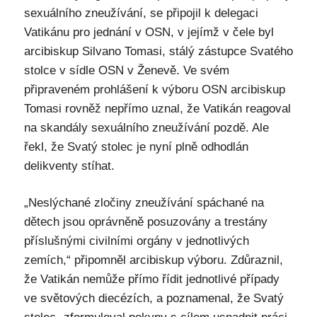
sexuálního zneužívání, se připojil k delegaci
Vatikánu pro jednání v OSN, v jejímž v čele byl
arcibiskup Silvano Tomasi, stálý zástupce Svatého
stolce v sídle OSN v Ženevě. Ve svém
připraveném prohlášení k výboru OSN arcibiskup
Tomasi rovněž nepřímo uznal, že Vatikán reagoval
na skandály sexuálního zneužívání pozdě. Ale
řekl, že Svatý stolec je nyní plně odhodlán
delikventy stíhat.
„Neslýchané zločiny zneužívání spáchané na
dětech jsou oprávněně posuzovány a trestány
příslušnými civilními orgány v jednotlivých
zemích,“ připomněl arcibiskup výboru. Zdůraznil,
že Vatikán nemůže přímo řídit jednotlivé případy
ve světových diecézích, a poznamenal, že Svatý