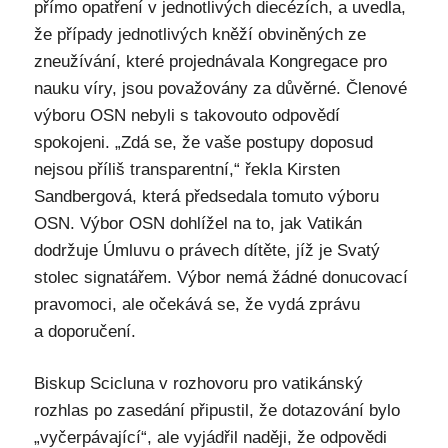
přímo opatření v jednotlivých diecézích, a uvedla,
že případy jednotlivých kněží obviněných ze
zneužívání, které projednávala Kongregace pro
nauku víry, jsou považovány za důvěrné. Členové
výboru OSN nebyli s takovouto odpovědí
spokojeni. „Zdá se, že vaše postupy doposud
nejsou příliš transparentní,“ řekla Kirsten
Sandbergová, která předsedala tomuto výboru
OSN. Výbor OSN dohlížel na to, jak Vatikán
dodržuje Úmluvu o právech dítěte, jíž je Svatý
stolec signatářem. Výbor nemá žádné donucovací
pravomoci, ale očekává se, že vydá zprávu
a doporučení.
Biskup Scicluna v rozhovoru pro vatikánský
rozhlas po zasedání připustil, že dotazování bylo
„vyčerpávající“, ale vyjádřil naději, že odpovědi