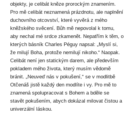
objekty, je celibát kněze prorockým znamením.
Pro mě celibát neznamená prázdnotu, ale naplnění
duchovního otcovství, které vyvěrá z mého
kněžského svěcení. Bůh mě nepovolal k tomu,
aby nechal mé srdce zkamenět. Nepatřím k těm, o
kterých básník Charles Péguy napsal: „Myslí si,
že milují Boha, protože nemilují nikoho.“ Naopak.
Celibát není jen statickým darem, ale především
pokladem mého života, který musím vědomě
bránit. „Neuveď nás v pokušení,“ se v modlitbě
Otčenáš jistě každý den modlíte i vy. Pro mě to
znamená spolupracovat s Bohem a bděle se
stavět pokušením, abych dokázal milovat čistou a
univerzální láskou.