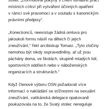
stolec „zformuloval pokyny s cílem usnadnit práci
místních církví při vytváření účinných opatření
v rámci své pravomoci a v souladu s kanonickým
právními předpisy“.
„Koneckonců, neexistuje žádná omluva pro
jakoukoli formu násilí na dětech či jejich
zneužívání,“ řekl arcibiskup Tomasi. „Tyto zločiny
nemohou být nikdy ospravedlněny, ať už jsou
páchány doma, ve školách, skupině mladých lidí,
sportovních oddílech nebo v náboženských
organizacích a strukturách.“
Když členové výboru OSN požadovali více
informací o nakládání se stížnostmi na sexuální
zneužívání, vatikánská delegace opakovaně
poukazovala na to, že Svatý stolec nereguluje