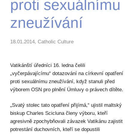
proti sexuálnímu
zneužívání
18.01.2014, Catholic Culture
Vatikánští úředníci 16. ledna čelili
„vyčerpávajícímu“ dotazování na církevní opatření
proti sexuálnímu zneužívání, když stanuli před
výborem OSN pro plnění Úmluvy o právech dítěte.
„Svatý stolec tato opatření přijímá,“ ujistil maltský
biskup Charles Scicluna členy výboru, kteří
agresivně zpochybňovali závazek Vatikánu zajistit
potrestání duchovních, kteří se dopustili