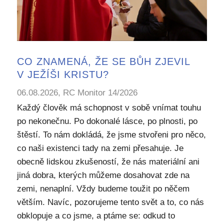
CO ZNAMENÁ, ŽE SE BŮH ZJEVIL
V JEŽÍŠI KRISTU?
06.08.2026, RC Monitor 14/2026
Každý člověk má schopnost v sobě vnímat touhu
po nekonečnu. Po dokonalé lásce, po plnosti, po
štěstí. To nám dokládá, že jsme stvořeni pro něco,
co naši existenci tady na zemi přesahuje. Je
obecně lidskou zkušeností, že nás materiální ani
jiná dobra, kterých můžeme dosahovat zde na
zemi, nenaplní. Vždy budeme toužit po něčem
větším. Navíc, pozorujeme tento svět a to, co nás
obklopuje a co jsme, a ptáme se: odkud to