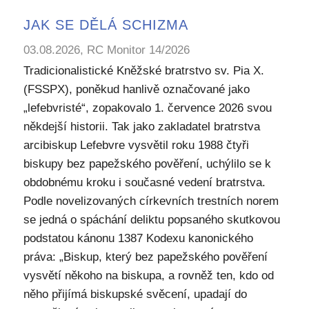
JAK SE DĚLÁ SCHIZMA
03.08.2026, RC Monitor 14/2026
Tradicionalistické Kněžské bratrstvo sv. Pia X.
(FSSPX), poněkud hanlivě označované jako
„lefebvristé“, zopakovalo 1. července 2026 svou
někdejší historii. Tak jako zakladatel bratrstva
arcibiskup Lefebvre vysvětil roku 1988 čtyři
biskupy bez papežského pověření, uchýlilo se k
obdobnému kroku i současné vedení bratrstva.
Podle novelizovaných církevních trestních norem
se jedná o spáchání deliktu popsaného skutkovou
podstatou kánonu 1387 Kodexu kanonického
práva: „Biskup, který bez papežského pověření
vysvětí někoho na biskupa, a rovněž ten, kdo od
něho přijímá biskupské svěcení, upadají do