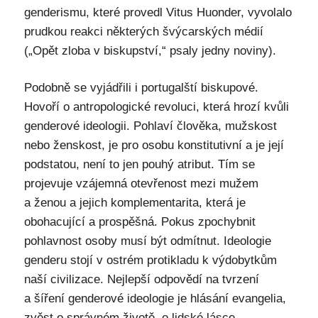
genderismu, které provedl Vitus Huonder, vyvolalo
prudkou reakci některých švýcarských médií
(„Opět zloba v biskupství,“ psaly jedny noviny).
Podobně se vyjádřili i portugalští biskupové.
Hovoří o antropologické revoluci, která hrozí kvůli
genderové ideologii. Pohlaví člověka, mužskost
nebo ženskost, je pro osobu konstitutivní a je její
podstatou, není to jen pouhý atribut. Tím se
projevuje vzájemná otevřenost mezi mužem
a ženou a jejich komplementarita, která je
obohacující a prospěšná. Pokus zpochybnit
pohlavnost osoby musí být odmítnut. Ideologie
genderu stojí v ostrém protikladu k výdobytkům
naší civilizace. Nejlepší odpovědí na tvrzení
a šíření genderové ideologie je hlásání evangelia,
zvěst o správném životě, o lidské lásce,