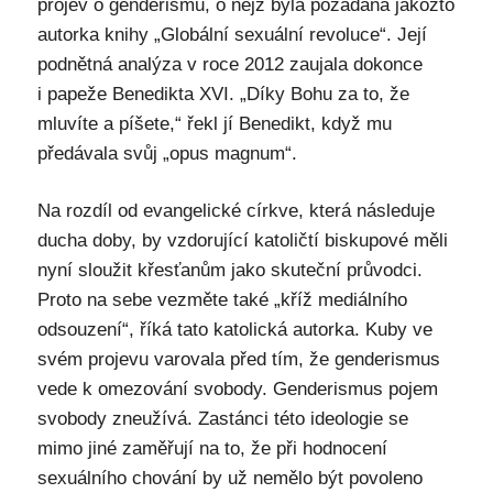
projev o genderismu, o nějž byla požádána jakožto
autorka knihy „Globální sexuální revoluce“. Její
podnětná analýza v roce 2012 zaujala dokonce
i papeže Benedikta XVI. „Díky Bohu za to, že
mluvíte a píšete,“ řekl jí Benedikt, když mu
předávala svůj „opus magnum“.
Na rozdíl od evangelické církve, která následuje
ducha doby, by vzdorující katoličtí biskupové měli
nyní sloužit křesťanům jako skuteční průvodci.
Proto na sebe vezměte také „kříž mediálního
odsouzení“, říká tato katolická autorka. Kuby ve
svém projevu varovala před tím, že genderismus
vede k omezování svobody. Genderismus pojem
svobody zneužívá. Zastánci této ideologie se
mimo jiné zaměřují na to, že při hodnocení
sexuálního chování by už nemělo být povoleno