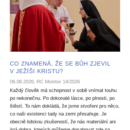
CO ZNAMENÁ, ŽE SE BŮH ZJEVIL
V JEŽÍŠI KRISTU?
06.08.2026, RC Monitor 14/2026
Každý člověk má schopnost v sobě vnímat touhu
po nekonečnu. Po dokonalé lásce, po plnosti, po
štěstí. To nám dokládá, že jsme stvořeni pro něco,
co naši existenci tady na zemi přesahuje. Je
obecně lidskou zkušeností, že nás materiální ani
jiná dobra, kterých můžeme dosahovat zde na