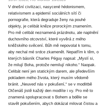
V dnešní civilizaci, nasycené hédonismem,
relativismem a epidemií sociálních sítí či
pornografie, která degraduje ženy na pouhé
objekty, je celibát kněze prorockým znamením.
Pro mě celibát neznamená prázdnotu, ale naplnění
duchovního otcovství, které vyvěrá z mého
kněžského svěcení. Bůh mě nepovolal k tomu,
aby nechal mé srdce zkamenět. Nepatřím k těm, o
kterých básník Charles Péguy napsal: „Myslí si,
že milují Boha, protože nemilují nikoho.“ Naopak.
Celibát není jen statickým darem, ale především
pokladem mého života, který musím vědomě
bránit. „Neuveď nás v pokušení,“ se v modlitbě
Otčenáš jistě každý den modlíte i vy. Pro mě to
znamená spolupracovat s Bohem a bděle se
stavět pokušením, abych dokázal milovat čistou a