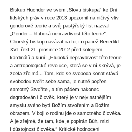
Biskup Huonder ve svém „Slovu biskupa“ ke Dni
lidských práv v roce 2013 upozornil na ničivý vliv
genderové teorie a svůj pastýřský list nazval
„Gender – hluboká nepravdivost této teorie“.
Churský biskup navázal na to, co papež Benedikt
XVI. řekl 21. prosince 2012 před kolegiem
kardinálů a kurií: „Hluboká nepravdivost této teorie
a antropologické revoluce, která se v ní skrývá, je
zcela zřejmá... Tam, kde se svoboda konat stává
svobodou tvořit sebe sama, je nutně popřen
samotný Stvořitel, a tím pádem nakonec
degradován i člověk, který je v nejvlastnějším
smyslu svého bytí Božím stvořením a Božím
obrazem. V boji o rodinu jde o samotného člověka.
A je zřejmé, že tam, kde je popírán Bůh, mizí
i důstojnost člověka.“ Kritické hodnocení