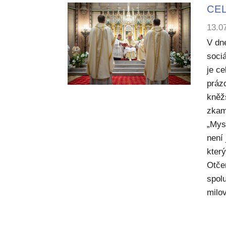
CEL
13.0
V dn
sociá
je c
práz
kněž
zkam
„Mysl
není
kter
Otče
spol
milov