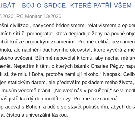
IBÁT - BOJ O SRDCE, KTERÉ PATŘÍ VŠEM
7.2026, RC Monitor 13/2026
ešní civilizaci, nasycené hédonismem, relativismem a epide
lních sítí či pornografie, která degraduje ženy na pouhé obje
elibát kněze prorockým znamením. Pro mě celibát nezname
dnotu, ale naplnění duchovního otcovství, které vyvěrá z m
ského svěcení. Bůh mě nepovolal k tomu, aby nechal mé sr
enět. Nepatřím k těm, o kterých básník Charles Péguy naps
í si, že milují Boha, protože nemilují nikoho.“ Naopak. Celib
 jen statickým darem, ale především pokladem mého života,
ý musím vědomě bránit. „Neuveď nás v pokušení,“ se v modl
náš jistě každý den modlíte i vy. Pro mě to znamená
upracovat s Bohem a bděle se stavět pokušením, abych dok
at čistou a univerzální láskou.