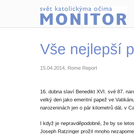
Vše nejlepší 
15.04.2014, Rome Report
16. dubna slaví Benedikt XVI. své 87. nar
velký den jako emeritní papež ve Vatikánu
narozeninách jen o pár kilometrů dál, v C
I když je nepravděpodobné, že by se letos
Joseph Ratzinger prožil mnoho nezapomen