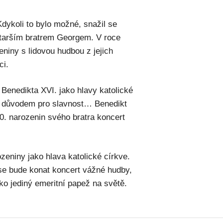
Kdykoli to bylo možné, snažil se
starším bratrem Georgem. V roce
eniny s lidovou hudbou z jejich
ci.
 Benedikta XVI. jako hlavy katolické
m důvodem pro slavnost… Benedikt
90. narozenin svého bratra koncert
zeniny jako hlava katolické církve.
 se bude konat koncert vážné hudby,
ako jediný emeritní papež na světě.