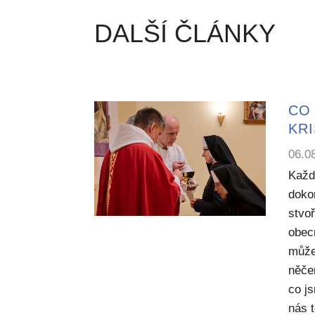
DALŠÍ ČLÁNKY
CO 
KR
06.0
Každ
dokon
stvoř
obecn
může
něče
co j
nás 