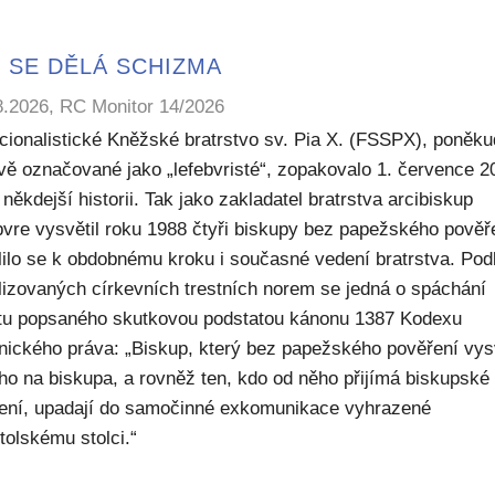
 SE DĚLÁ SCHIZMA
8.2026, RC Monitor 14/2026
icionalistické Kněžské bratrstvo sv. Pia X. (FSSPX), poněku
ivě označované jako „lefebvristé“, zopakovalo 1. července 2
někdejší historii. Tak jako zakladatel bratrstva arcibiskup
bvre vysvětil roku 1988 čtyři biskupy bez papežského pověř
lilo se k obdobnému kroku i současné vedení bratrstva. Pod
lizovaných církevních trestních norem se jedná o spáchání
ktu popsaného skutkovou podstatou kánonu 1387 Kodexu
nického práva: „Biskup, který bez papežského pověření vys
ho na biskupa, a rovněž ten, kdo od něho přijímá biskupské
ení, upadají do samočinné exkomunikace vyhrazené
tolskému stolci.“