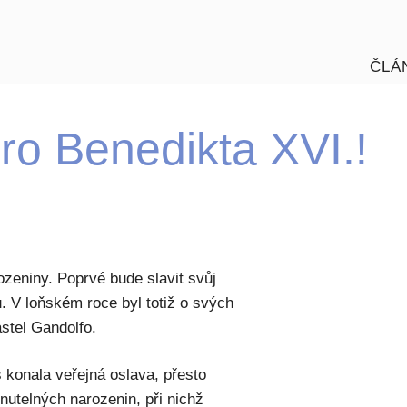
ČLÁ
pro Benedikta XVI.!
ozeniny. Poprvé bude slavit svůj
. V loňském roce byl totiž o svých
astel Gandolfo.
 konala veřejná oslava, přesto
utelných narozenin, při nichž