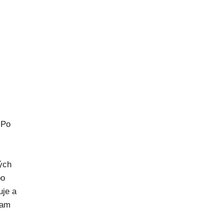
 Po
rých
po
uje a
kam