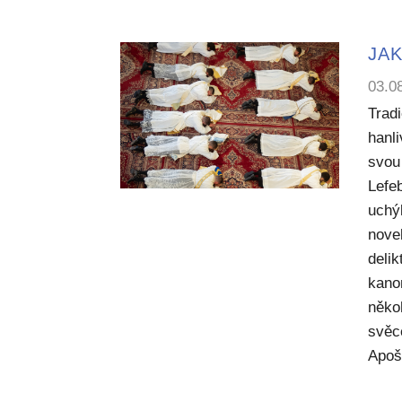
JAK
03.0
Trad
hanl
svou 
Lefe
uchý
nove
deli
kano
něko
svěc
Apoš