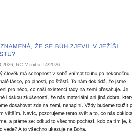
ZNAMENÁ, ŽE SE BŮH ZJEVIL V JEŽÍŠI
ISTU?
8.2026, RC Monitor 14/2026
ý člověk má schopnost v sobě vnímat touhu po nekonečnu.
alé lásce, po plnosti, po štěstí. To nám dokládá, že jsme
eni pro něco, co naši existenci tady na zemi přesahuje. Je
ě lidskou zkušeností, že nás materiální ani jiná dobra, kte
me dosahovat zde na zemi, nenaplní. Vždy budeme toužit 
m větším. Navíc, pozorujeme tento svět a to, co nás obklop
sme, a ptáme se: odkud to všechno pochází, kdo za tím je, 
to vede? A to všechno ukazuje na Boha.