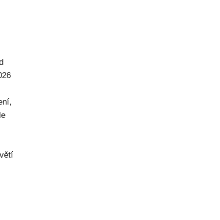
d
026
ení,
le
větí