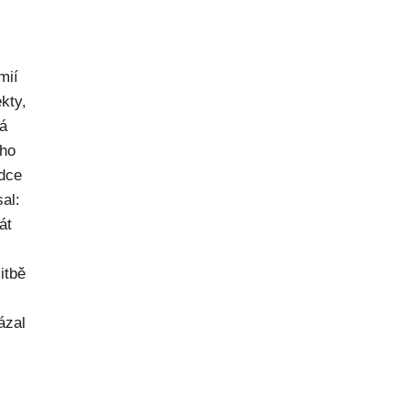
mií
kty,
ná
ého
dce
al:
át
itbě
ázal