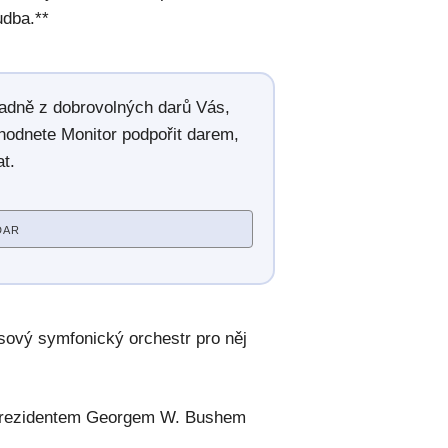
udba.**
radně z dobrovolných darů Vás,
hodnete Monitor podpořit darem,
t.
DAR
sový symfonický orchestr pro něj
 prezidentem Georgem W. Bushem