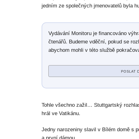
jedním ze společných jmenovatelů byla h
Vydávání Monitoru je financováno výh
čtenářů. Budeme vděční, pokud se roz
abychom mohli v této službě pokračova
POSLAT 
Tohle všechno zažil… Stuttgartský rozhla
hrál ve Vatikánu.
Jedny narozeniny slavil v Bílém domě s
a první dámou.