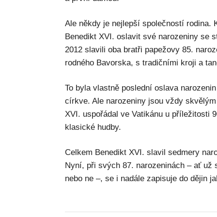
Ale někdy je nejlepší společností rodina. 
Benedikt XVI. oslavit své narozeniny se 
2012 slavili oba bratři papežovy 85. naroz
rodného Bavorska, s tradičními kroji a tan
To byla vlastně poslední oslava narozenin
církve. Ale narozeniny jsou vždy skvělý
XVI. uspořádal ve Vatikánu u příležitosti 
klasické hudby.
Celkem Benedikt XVI. slavil sedmery naro
Nyní, při svých 87. narozeninách – ať už
nebo ne –, se i nadále zapisuje do dějin j