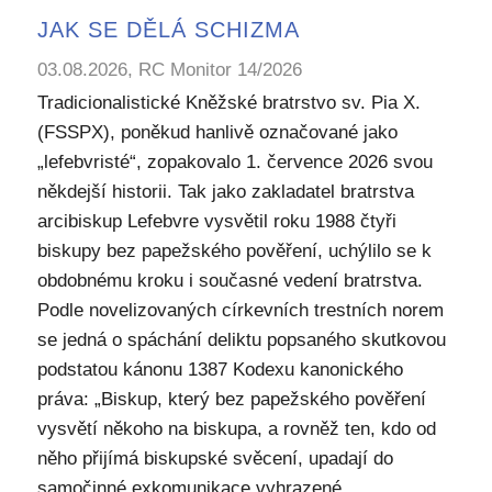
JAK SE DĚLÁ SCHIZMA
03.08.2026, RC Monitor 14/2026
Tradicionalistické Kněžské bratrstvo sv. Pia X.
(FSSPX), poněkud hanlivě označované jako
„lefebvristé“, zopakovalo 1. července 2026 svou
někdejší historii. Tak jako zakladatel bratrstva
arcibiskup Lefebvre vysvětil roku 1988 čtyři
biskupy bez papežského pověření, uchýlilo se k
obdobnému kroku i současné vedení bratrstva.
Podle novelizovaných církevních trestních norem
se jedná o spáchání deliktu popsaného skutkovou
podstatou kánonu 1387 Kodexu kanonického
práva: „Biskup, který bez papežského pověření
vysvětí někoho na biskupa, a rovněž ten, kdo od
něho přijímá biskupské svěcení, upadají do
samočinné exkomunikace vyhrazené