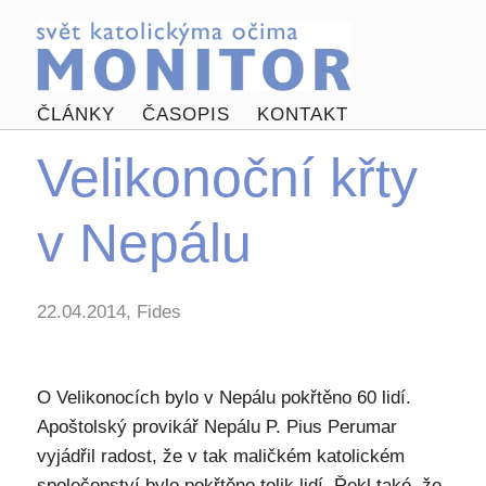
ČLÁNKY
ČASOPIS
KONTAKT
Velikonoční křty
v Nepálu
22.04.2014, Fides
O Velikonocích bylo v Nepálu pokřtěno 60 lidí.
Apoštolský provikář Nepálu P. Pius Perumar
vyjádřil radost, že v tak maličkém katolickém
společenství bylo pokřtěno tolik lidí. Řekl také, že