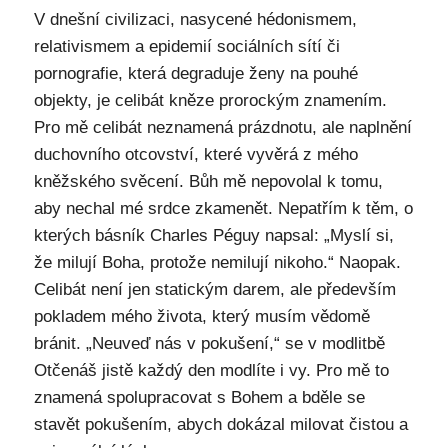
V dnešní civilizaci, nasycené hédonismem,
relativismem a epidemií sociálních sítí či
pornografie, která degraduje ženy na pouhé
objekty, je celibát kněze prorockým znamením.
Pro mě celibát neznamená prázdnotu, ale naplnění
duchovního otcovství, které vyvěrá z mého
kněžského svěcení. Bůh mě nepovolal k tomu,
aby nechal mé srdce zkamenět. Nepatřím k těm, o
kterých básník Charles Péguy napsal: „Myslí si,
že milují Boha, protože nemilují nikoho.“ Naopak.
Celibát není jen statickým darem, ale především
pokladem mého života, který musím vědomě
bránit. „Neuveď nás v pokušení,“ se v modlitbě
Otčenáš jistě každý den modlíte i vy. Pro mě to
znamená spolupracovat s Bohem a bděle se
stavět pokušením, abych dokázal milovat čistou a