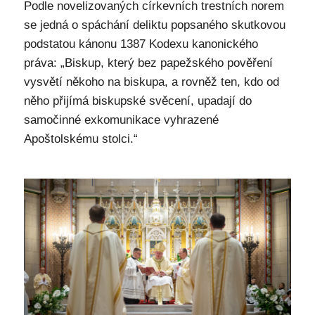
Podle novelizovaných církevních trestních norem
se jedná o spáchání deliktu popsaného skutkovou
podstatou kánonu 1387 Kodexu kanonického
práva: „Biskup, který bez papežského pověření
vysvětí někoho na biskupa, a rovněž ten, kdo od
něho přijímá biskupské svěcení, upadají do
samočinné exkomunikace vyhrazené
Apoštolskému stolci.“