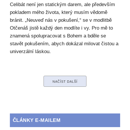
Celibát není jen statickým darem, ale především
pokladem mého života, který musím vědomě
bránit. „Neuveď nás v pokušení,“ se v modlitbě
Otčenáš jistě každý den modlíte i vy. Pro mě to
znamená spolupracovat s Bohem a bděle se
stavět pokušením, abych dokázal milovat čistou a
univerzální láskou.
NAČÍST DALŠÍ
ČLÁNKY E-MAILEM