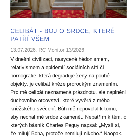
CELIBÁT - BOJ O SRDCE, KTERÉ
PATŘÍ VŠEM
13.07.2026, RC Monitor 13/2026
V dnešní civilizaci, nasycené hédonismem,
relativismem a epidemií sociálních sítí či
pornografie, která degraduje ženy na pouhé
objekty, je celibát kněze prorockým znamením.
Pro mě celibát neznamená prázdnotu, ale naplnění
duchovního otcovství, které vyvěrá z mého
kněžského svěcení. Bůh mě nepovolal k tomu,
aby nechal mé srdce zkamenět. Nepatřím k těm, o
kterých básník Charles Péguy napsal: „Myslí si,
že milují Boha, protože nemilují nikoho.“ Naopak.