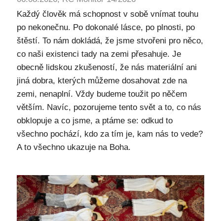
Každý člověk má schopnost v sobě vnímat touhu
po nekonečnu. Po dokonalé lásce, po plnosti, po
štěstí. To nám dokládá, že jsme stvořeni pro něco,
co naši existenci tady na zemi přesahuje. Je
obecně lidskou zkušeností, že nás materiální ani
jiná dobra, kterých můžeme dosahovat zde na
zemi, nenaplní. Vždy budeme toužit po něčem
větším. Navíc, pozorujeme tento svět a to, co nás
obklopuje a co jsme, a ptáme se: odkud to
všechno pochází, kdo za tím je, kam nás to vede?
A to všechno ukazuje na Boha.