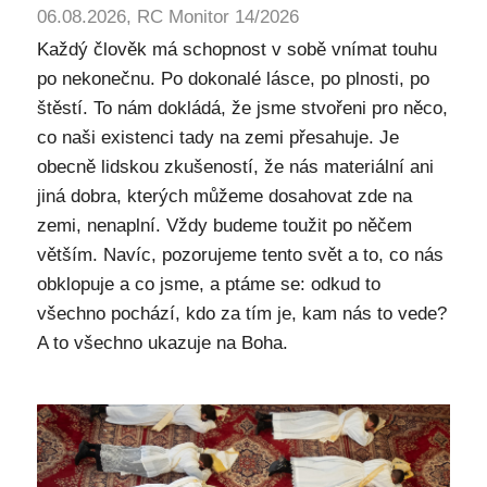
06.08.2026, RC Monitor 14/2026
Každý člověk má schopnost v sobě vnímat touhu
po nekonečnu. Po dokonalé lásce, po plnosti, po
štěstí. To nám dokládá, že jsme stvořeni pro něco,
co naši existenci tady na zemi přesahuje. Je
obecně lidskou zkušeností, že nás materiální ani
jiná dobra, kterých můžeme dosahovat zde na
zemi, nenaplní. Vždy budeme toužit po něčem
větším. Navíc, pozorujeme tento svět a to, co nás
obklopuje a co jsme, a ptáme se: odkud to
všechno pochází, kdo za tím je, kam nás to vede?
A to všechno ukazuje na Boha.