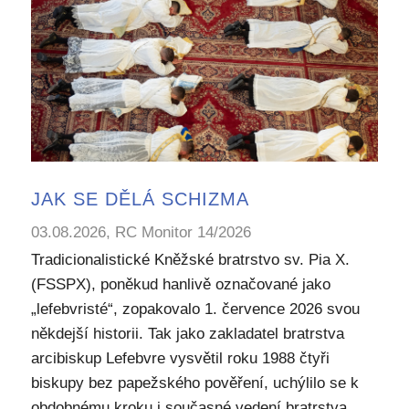
JAK SE DĚLÁ SCHIZMA
03.08.2026, RC Monitor 14/2026
Tradicionalistické Kněžské bratrstvo sv. Pia X.
(FSSPX), poněkud hanlivě označované jako
„lefebvristé“, zopakovalo 1. července 2026 svou
někdejší historii. Tak jako zakladatel bratrstva
arcibiskup Lefebvre vysvětil roku 1988 čtyři
biskupy bez papežského pověření, uchýlilo se k
obdobnému kroku i současné vedení bratrstva.