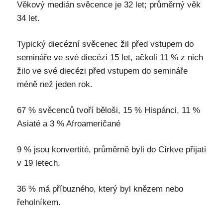
Věkový medián svěcence je 32 let; průměrný věk
34 let.
Typický diecézní svěcenec žil před vstupem do
semináře ve své diecézi 15 let, ačkoli 11 % z nich
žilo ve své diecézi před vstupem do semináře
méně než jeden rok.
67 % svěcenců tvoří běloši, 15 % Hispánci, 11 %
Asiaté a 3 % Afroameričané
9 % jsou konvertité, průměrně byli do Církve přijati
v 19 letech.
36 % má příbuzného, který byl knězem nebo
řeholníkem.