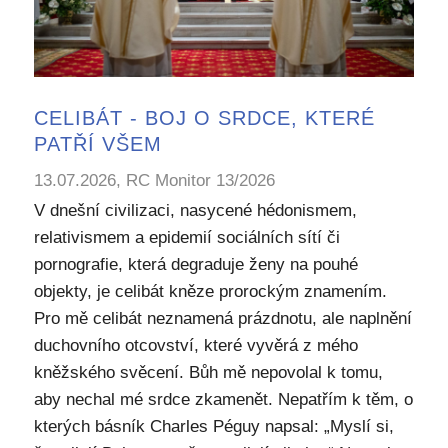
CELIBÁT - BOJ O SRDCE, KTERÉ
PATŘÍ VŠEM
13.07.2026, RC Monitor 13/2026
V dnešní civilizaci, nasycené hédonismem,
relativismem a epidemií sociálních sítí či
pornografie, která degraduje ženy na pouhé
objekty, je celibát kněze prorockým znamením.
Pro mě celibát neznamená prázdnotu, ale naplnění
duchovního otcovství, které vyvěrá z mého
kněžského svěcení. Bůh mě nepovolal k tomu,
aby nechal mé srdce zkamenět. Nepatřím k těm, o
kterých básník Charles Péguy napsal: „Myslí si,