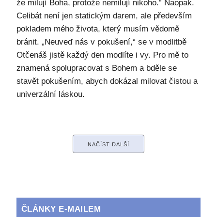
že milují Boha, protože nemilují nikoho.“ Naopak.
Celibát není jen statickým darem, ale především
pokladem mého života, který musím vědomě
bránit. „Neuveď nás v pokušení,“ se v modlitbě
Otčenáš jistě každý den modlíte i vy. Pro mě to
znamená spolupracovat s Bohem a bděle se
stavět pokušením, abych dokázal milovat čistou a
univerzální láskou.
NAČÍST DALŠÍ
ČLÁNKY E-MAILEM