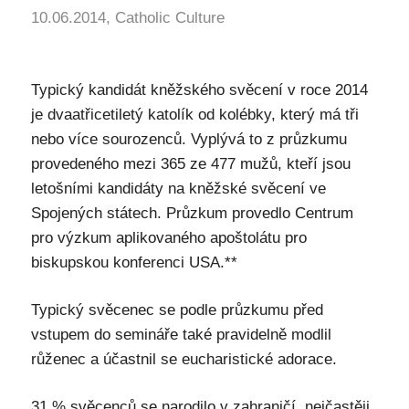
10.06.2014, Catholic Culture
Typický kandidát kněžského svěcení v roce 2014
je dvaatřicetiletý katolík od kolébky, který má tři
nebo více sourozenců. Vyplývá to z průzkumu
provedeného mezi 365 ze 477 mužů, kteří jsou
letošními kandidáty na kněžské svěcení ve
Spojených státech. Průzkum provedlo Centrum
pro výzkum aplikovaného apoštolátu pro
biskupskou konferenci USA.**
Typický svěcenec se podle průzkumu před
vstupem do semináře také pravidelně modlil
růženec a účastnil se eucharistické adorace.
31 % svěcenců se narodilo v zahraničí, nejčastěji