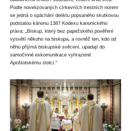
Podle novelizovaných církevních trestních norem
se jedná o spáchání deliktu popsaného skutkovou
podstatou kánonu 1387 Kodexu kanonického
práva: „Biskup, který bez papežského pověření
vysvětí někoho na biskupa, a rovněž ten, kdo od
něho přijímá biskupské svěcení, upadají do
samočinné exkomunikace vyhrazené
Apoštolskému stolci.“