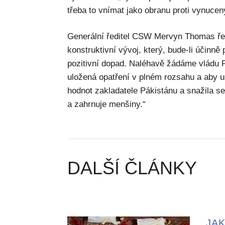
třeba to vnímat jako obranu proti vynuce
Generální ředitel CSW Mervyn Thomas řek
konstruktivní vývoj, který, bude-li účinně
pozitivní dopad. Naléhavě žádáme vládu 
uložená opatření v plném rozsahu a aby us
hodnot zakladatele Pákistánu a snažila se v
a zahrnuje menšiny.“
DALŠÍ ČLÁNKY
JAK