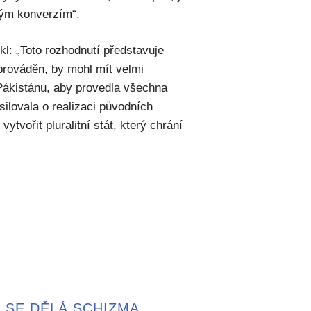
ným konverzím“.
l: „Toto rozhodnutí představuje
 prováděn, by mohl mít velmi
Pákistánu, aby provedla všechna
ilovala o realizaci původních
ytvořit pluralitní stát, který chrání
 SE DĚLÁ SCHIZMA