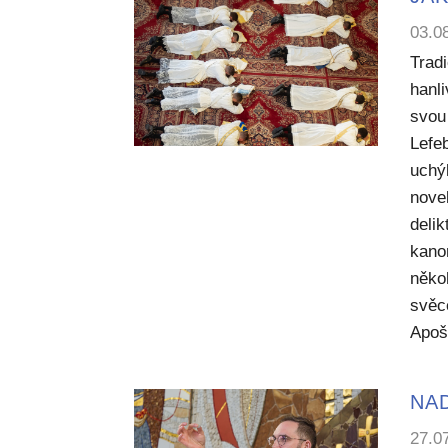
03.0
Trad
hanl
svou 
Lefe
uchý
nove
deli
kano
něko
svěc
Apoš
NA
27.0