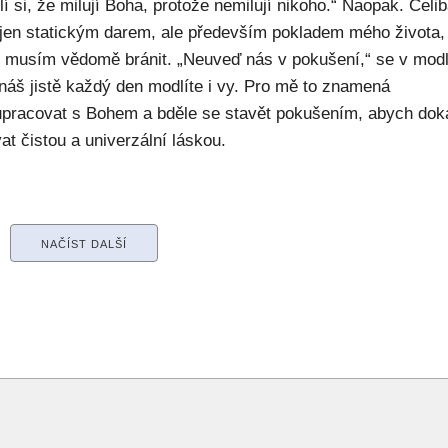
í si, že milují Boha, protože nemilují nikoho.“ Naopak. Celib
 jen statickým darem, ale především pokladem mého života,
ý musím vědomě bránit. „Neuveď nás v pokušení,“ se v modl
náš jistě každý den modlíte i vy. Pro mě to znamená
upracovat s Bohem a bděle se stavět pokušením, abych dok
at čistou a univerzální láskou.
NAČÍST DALŠÍ