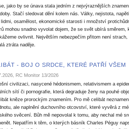
se, jako by se únava stala jedním z nejvýraznějších znamen
doby. Stačí sledovat dění kolem nás. Války, nejistota, napět
 lidmi, osamělost, ekonomické starosti i množství protichů
rů mohou snadno vyvolat dojem, že se svět ubírá směrem, 
kážeme ovlivnit. Největším nebezpečím přitom není strach, 
lá ztráta naděje.
IBÁT - BOJ O SRDCE, KTERÉ PATŘÍ VŠEM
7.2026, RC Monitor 13/2026
ešní civilizaci, nasycené hédonismem, relativismem a epide
lních sítí či pornografie, která degraduje ženy na pouhé obje
elibát kněze prorockým znamením. Pro mě celibát nezname
dnotu, ale naplnění duchovního otcovství, které vyvěrá z m
ského svěcení. Bůh mě nepovolal k tomu, aby nechal mé sr
enět. Nepatřím k těm, o kterých básník Charles Péguy naps