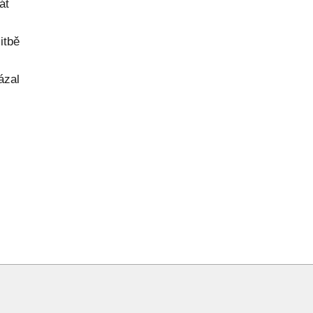
át
itbě
ázal