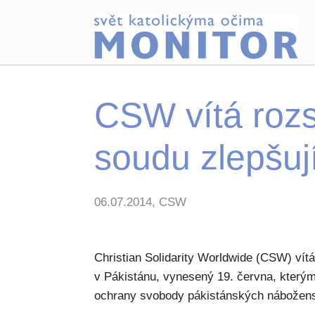
CSW vítá roz
soudu zlepšuj
06.07.2014, CSW
Christian Solidarity Worldwide (CSW) vít
v Pákistánu, vynesený 19. června, který
ochrany svobody pákistánských nábožens