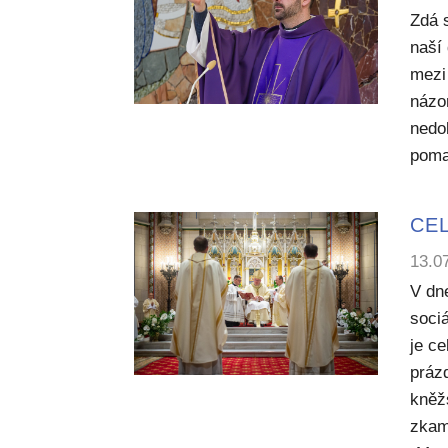
Zdá 
naší 
mezi
názo
nedo
poma
CEL
13.0
V dn
sociá
je c
práz
kněž
zkam