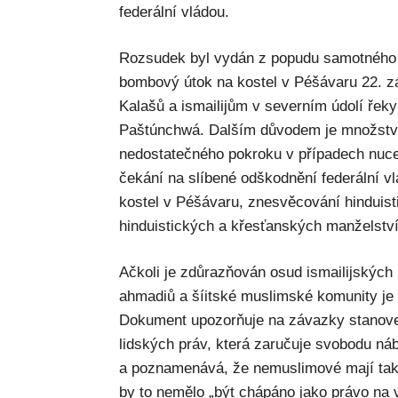
federální vládou.
Rozsudek byl vydán z popudu samotného 
bombový útok na kostel v Péšávaru 22. z
Kalašů a ismailijům v severním údolí řeky 
Paštúnchwá. Dalším důvodem je množství
nedostatečného pokroku v případech nuce
čekání na slíbené odškodnění federální 
kostel v Péšávaru, znesvěcování hinduist
hinduistických a křesťanských manželství
Ačkoli je zdůrazňován osud ismailijských 
ahmadiů a šíitské muslimské komunity je
Dokument upozorňuje na závazky stanove
lidských práv, která zaručuje svobodu n
a poznamenává, že nemuslimové mají také
by to nemělo „být chápáno jako právo na 