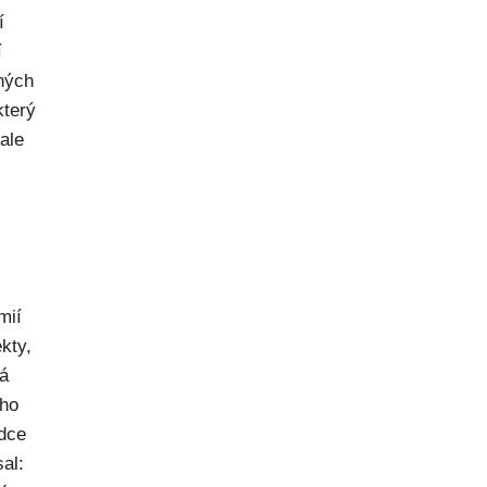
í
í
dných
který
ale
mií
kty,
ná
ého
dce
al: