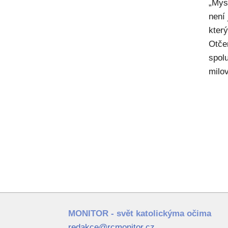
„Mysl
není
kter
Otče
spol
milov
MONITOR - svět katolickýma očima
redakce@rcmonitor.cz