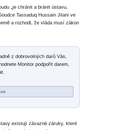
du „je chránit a bránit ústavu,
 Soudce Tassaduq Hussain Jilani ve
země a rozhodl, že vláda musí zákon
radně z dobrovolných darů Vás,
hodnete Monitor podpořit darem,
t.
DAR
tavy existují závazné záruky, které