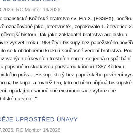
8.2026, RC Monitor 14/2026
icionalistické Kněžské bratrstvo sv. Pia X. (FSSPX), poněku
ivě označované jako „lefebvristé“, zopakovalo 1. července 2
někdejší historii. Tak jako zakladatel bratrstva arcibiskup
bvre vysvětil roku 1988 čtyři biskupy bez papežského pověř
lilo se k obdobnému kroku i současné vedení bratrstva. Pod
lizovaných církevních trestních norem se jedná o spáchání
ktu popsaného skutkovou podstatou kánonu 1387 Kodexu
nického práva: „Biskup, který bez papežského pověření vys
ho na biskupa, a rovněž ten, kdo od něho přijímá biskupské
ení, upadají do samočinné exkomunikace vyhrazené
tolskému stolci.“
DĚJE UPROSTŘED ÚNAVY
7.2026, RC Monitor 14/2026