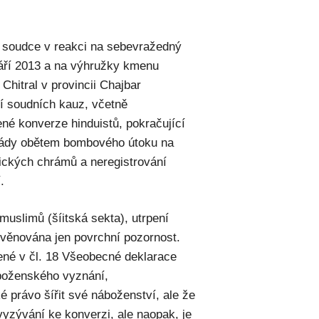
soudce v reakci na sebevražedný
áří 2013 a na výhružky kmenu
Chitral v provincii Chajbar
 soudních kauz, včetně
né konverze hinduistů, pokračující
vlády obětem bombového útoku na
ických chrámů a neregistrování
.
muslimů (šíitská sekta), utrpení
 věnována jen povrchní pozornost.
né v čl. 18 Všeobecné deklarace
áboženského vyznání,
 právo šířit své náboženství, ale že
vyzývání ke konverzi, ale naopak, je