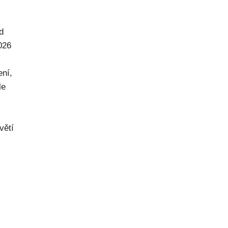
d
026
ení,
le
větí