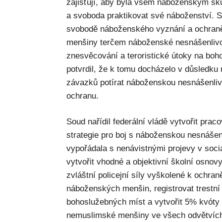
zajišťují, aby byla všem náboženským s
a svoboda praktikovat své náboženství. 
svobodě náboženského vyznání a ochran
menšiny terčem náboženské nesnášenlivost
znesvěcování a teroristické útoky na bo
potvrdil, že k tomu docházelo v důsledku
závazků potírat náboženskou nesnášenli
ochranu.
Soud nařídil federální vládě vytvořit prac
strategie pro boj s náboženskou nesnášenli
vypořádala s nenávistnými projevy v sociá
vytvořit vhodné a objektivní školní osnov
zvláštní policejní síly vyškolené k ochr
náboženských menšin, registrovat trestn
bohoslužebných míst a vytvořit 5% kvóty 
nemuslimské menšiny ve všech odvětvích