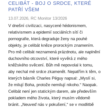
CELIBÁT - BOJ O SRDCE, KTERÉ
PATŘÍ VŠEM
13.07.2026, RC Monitor 13/2026
V dnešní civilizaci, nasycené hédonismem,
relativismem a epidemií sociálních sítí či
pornografie, která degraduje ženy na pouhé
objekty, je celibát kněze prorockým znamením.
Pro mě celibát neznamená prázdnotu, ale naplnění
duchovního otcovství, které vyvěrá z mého
kněžského svěcení. Bůh mě nepovolal k tomu,
aby nechal mé srdce zkamenět. Nepatřím k těm, o
kterých básník Charles Péguy napsal: „Myslí si,
že milují Boha, protože nemilují nikoho.“ Naopak.
Celibát není jen statickým darem, ale především
pokladem mého života, který musím vědomě
bránit. „Neuveď nás v pokušení,“ se v modlitbě