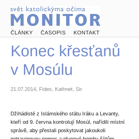
ČLÁNKY
ČASOPIS
KONTAKT
Konec křesťanů
v Mosúlu
21.07.2014, Fides, Kathnet, Sir
Džihádisté z Islámského státu Iráku a Levanty,
kteří od 9. června kontrolují Mosúl, nařídili místní
správě, aby přestali poskytovat jakoukoli
potravinovou pomoc a plynové bomby šíitům,