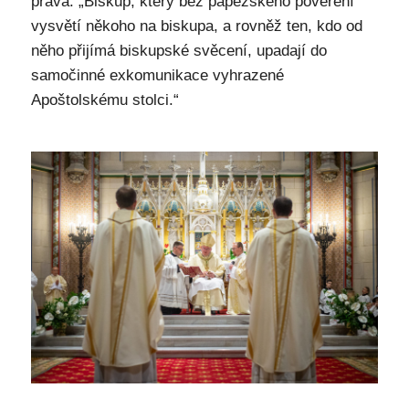
práva: „Biskup, který bez papežského pověření
vysvětí někoho na biskupa, a rovněž ten, kdo od
něho přijímá biskupské svěcení, upadají do
samočinné exkomunikace vyhrazené
Apoštolskému stolci.“