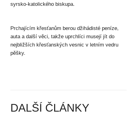
syrsko-katolického biskupa.
Prchajícím křesťanům berou džihádisté peníze,
auta a další věci, takže uprchlíci musejí jít do
nejbližších křesťanských vesnic v letním vedru
pěšky.
DALŠÍ ČLÁNKY