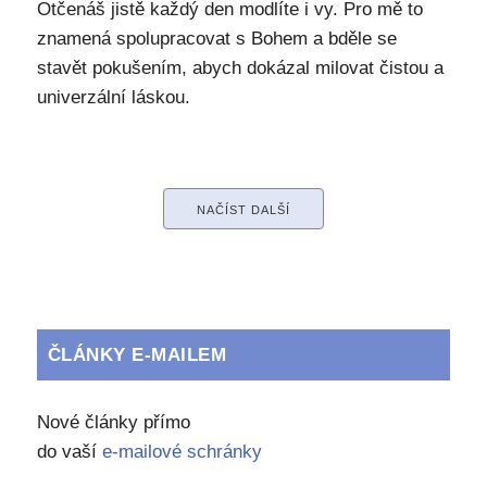
Otčenáš jistě každý den modlíte i vy. Pro mě to
znamená spolupracovat s Bohem a bděle se
stavět pokušením, abych dokázal milovat čistou a
univerzální láskou.
NAČÍST DALŠÍ
ČLÁNKY E-MAILEM
Nové články přímo
do vaší
e-mailové schránky