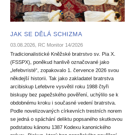
JAK SE DĚLÁ SCHIZMA
03.08.2026, RC Monitor 14/2026
Tradicionalistické Kněžské bratrstvo sv. Pia X.
(FSSPX), poněkud hanlivě označované jako
„lefebvristé“, zopakovalo 1. července 2026 svou
někdejší historii. Tak jako zakladatel bratrstva
arcibiskup Lefebvre vysvětil roku 1988 čtyři
biskupy bez papežského pověření, uchýlilo se k
obdobnému kroku i současné vedení bratrstva.
Podle novelizovaných církevních trestních norem
se jedná o spáchání deliktu popsaného skutkovou
podstatou kánonu 1387 Kodexu kanonického