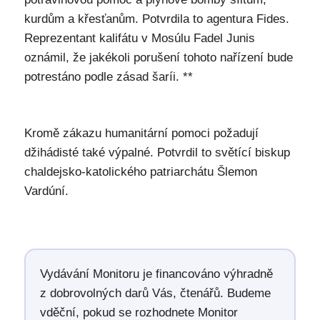
kurdům a křesťanům. Potvrdila to agentura Fides.
Reprezentant kalifátu v Mosúlu Fadel Junis
oznámil, že jakékoli porušení tohoto nařízení bude
potrestáno podle zásad šaríi. **
Kromě zákazu humanitární pomoci požadují
džihádisté také výpalné. Potvrdil to světící biskup
chaldejsko-katolického patriarchátu Šlemon
Vardúní.
Vydávání Monitoru je financováno výhradně
z dobrovolných darů Vás, čtenářů. Budeme
vděční, pokud se rozhodnete Monitor