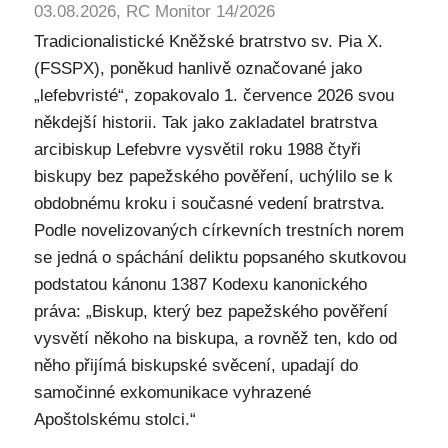
03.08.2026, RC Monitor 14/2026
Tradicionalistické Kněžské bratrstvo sv. Pia X.
(FSSPX), poněkud hanlivě označované jako
„lefebvristé“, zopakovalo 1. července 2026 svou
někdejší historii. Tak jako zakladatel bratrstva
arcibiskup Lefebvre vysvětil roku 1988 čtyři
biskupy bez papežského pověření, uchýlilo se k
obdobnému kroku i současné vedení bratrstva.
Podle novelizovaných církevních trestních norem
se jedná o spáchání deliktu popsaného skutkovou
podstatou kánonu 1387 Kodexu kanonického
práva: „Biskup, který bez papežského pověření
vysvětí někoho na biskupa, a rovněž ten, kdo od
něho přijímá biskupské svěcení, upadají do
samočinné exkomunikace vyhrazené
Apoštolskému stolci.“