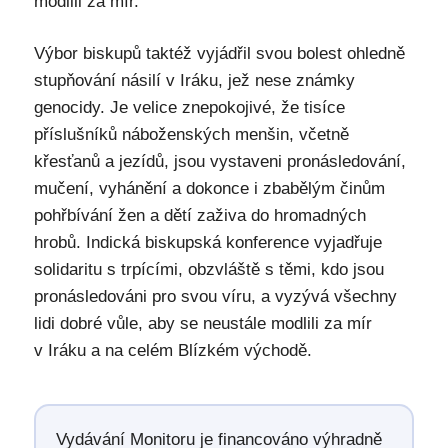
modlili za mír.
Výbor biskupů taktéž vyjádřil svou bolest ohledně
stupňování násilí v Iráku, jež nese známky
genocidy. Je velice znepokojivé, že tisíce
příslušníků náboženských menšin, včetně
křesťanů a jezídů, jsou vystaveni pronásledování,
mučení, vyhánění a dokonce i zbabělým činům
pohřbívání žen a dětí zaživa do hromadných
hrobů. Indická biskupská konference vyjadřuje
solidaritu s trpícími, obzvláště s těmi, kdo jsou
pronásledováni pro svou víru, a vyzývá všechny
lidi dobré vůle, aby se neustále modlili za mír
v Iráku a na celém Blízkém východě.
Vydávání Monitoru je financováno výhradně