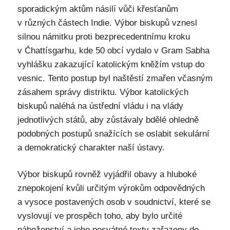
sporadickým aktům násilí vůči křesťanům
v různých částech Indie. Výbor biskupů vznesl
silnou námitku proti bezprecedentnímu kroku
v Čhattísgarhu, kde 50 obcí vydalo v Gram Sabha
vyhlášku zakazující katolickým kněžím vstup do
vesnic. Tento postup byl naštěstí zmařen včasným
zásahem správy distriktu. Výbor katolických
biskupů naléhá na ústřední vládu i na vlády
jednotlivých států, aby zůstávaly bdělé ohledně
podobných postupů snažících se oslabit sekulární
a demokratický charakter naší ústavy.
Výbor biskupů rovněž vyjádřil obavy a hluboké
znepokojení kvůli určitým výrokům odpovědných
a vysoce postavených osob v soudnictví, které se
vyslovují ve prospěch toho, aby bylo určité
náboženství a jeho posvátné texty zařazeny do