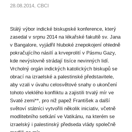
28.08.2014, CBCI
Stálý výbor indické biskupské konference, který
zasedal v srpnu 2014 na lékařské fakultě sv. Jana
v Bangalore, vyjádřil hluboké znepokojení ohledně
pokračujícího násilí a krveprolití v Pásmu Gazy,
kde nevýslovně strádají tisíce nevinných lidí.
Vrcholný orgán indických katolických biskupů se
obrací na izraelské a palestinské představitele,
aby vzali v úvahu celosvětové snahy o ukončení
tohoto vleklého konfliktu a zajistili trvalý mír ve
Svaté zemi**, pro niž papež František a další
světoví státníci vytvořili několik iniciativ, včetně
modlitebního setkání ve Vatikánu, na kterém se
izraelský i palestinský předseda vlády společně