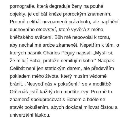
pornografie, která degraduje ženy na pouhé
objekty, je celibát kněze prorockým znamením.
Pro mě celibát neznamená prázdnotu, ale naplnění
duchovního otcovství, které vyvěrá z mého
kněžského svěcení. Bůh mě nepovolal k tomu,
aby nechal mé srdce zkamenět. Nepatřím k těm, o
kterých básník Charles Péguy napsal: „Myslí si,
že milují Boha, protože nemilují nikoho.“ Naopak.
Celibát není jen statickým darem, ale především
pokladem mého života, který musím vědomě
bránit. „Neuveď nás v pokušení,“ se v modlitbě
Otčenáš jistě každý den modlíte i vy. Pro mě to
znamená spolupracovat s Bohem a bděle se
stavět pokušením, abych dokázal milovat čistou a
univerzální láskou.