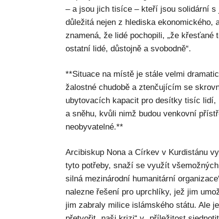
– a jsou jich tisíce – kteří jsou solidární s 
důležitá nejen z hlediska ekonomického, a
znamená, že lidé pochopili, „že křesťané 
ostatní lidé, důstojně a svobodně“.
**Situace na místě je stále velmi dramatic
žalostné chudobě a ztenčujícím se skrov
ubytovacích kapacit pro desítky tisíc lidí,
a sněhu, kvůli nimž budou venkovní přís
neobyvatelné.**
Arcibiskup Nona a Církev v Kurdistánu vyn
tyto potřeby, snaží se využít všemožných
silná mezinárodní humanitární organizace“
nalezne řešení pro uprchlíky, jež jim umo
jim zabraly milice islámského státu. Ale 
přetvořit „naši krizi“ v „příležitost sjedn