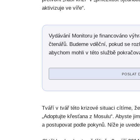
aktivizuje ve víře“.
Vydávání Monitoru je financováno výh
čtenářů. Budeme vděční, pokud se roz
abychom mohli v této službě pokračova
POSLAT 
Tváří v tvář této krizové situaci cítíme,
„Adoptujte křesťana z Mosulu“. Abyste jim
a postupovat podle pokynů. Níže je uved