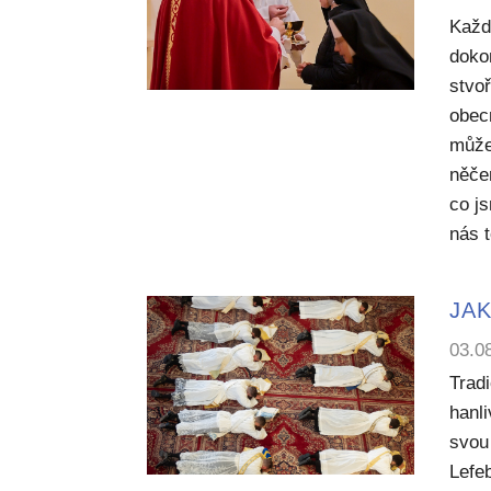
Každ
dokon
stvoř
obecn
může
něče
co j
nás 
JAK
03.0
Trad
hanl
svou 
Lefe