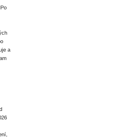
 Po
rých
po
uje a
kam
d
026
ení,