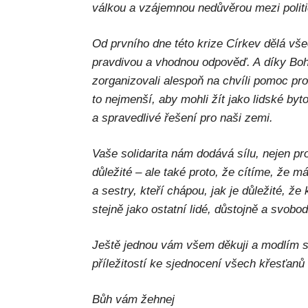
válkou a vzájemnou nedůvěrou mezi polit
Od prvního dne této krize Církev dělá vše
pravdivou a vhodnou odpověď. A díky Bo
zorganizovali alespoň na chvíli pomoc pro
to nejmenší, aby mohli žít jako lidské byto
a spravedlivé řešení pro naši zemi.
Vaše solidarita nám dodává sílu, nejen pr
důležité – ale také proto, že cítíme, že 
a sestry, kteří chápou, jak je důležité, že
stejně jako ostatní lidé, důstojně a svobo
Ještě jednou vám všem děkuji a modlím s
příležitostí ke sjednocení všech křesťanů 
Bůh vám žehnej