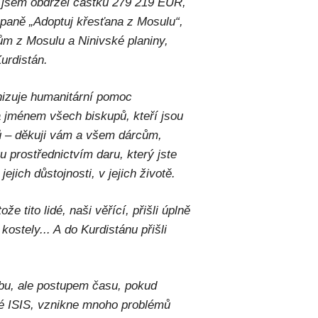
14 jsem obdržel částku 279 219 EUR,
mpaně „Adoptuj křesťana z Mosulu“,
m z Mosulu a Ninivské planiny,
Kurdistán.
nizuje humanitární pomoc
jménem všech biskupů, kteří jsou
ků – děkuji vám a všem dárcům,
 prostřednictvím daru, který jste
jejich důstojnosti, v jejich životě.
e tito lidé, naši věřící, přišli úplně
ostely... A do Kurdistánu přišli
obu, ale postupem času, pokud
ané ISIS, vznikne mnoho problémů