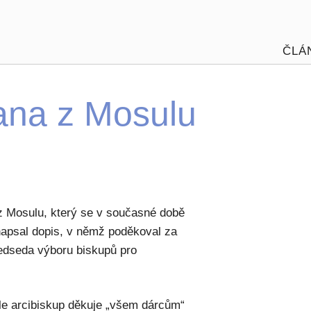
ČLÁ
ana z Mosulu
z Mosulu, který se v současné době
napsal dopis, v němž poděkoval za
předseda výboru biskupů pro
le arcibiskup děkuje „všem dárcům“