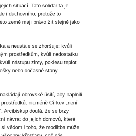
jejich situací. Tato solidarita je
le i duchovního, protože to
této země mají právo žít stejně jako
ká a neustále se zhoršuje: kvůli
ným prostředkům, kvůli nedostatku
 kvůli nástupu zimy, poklesu teplot
třešky nebo dočasné stany
akládají obrovské úsilí, aby naplnili
 prostředků, nicméně Církev „není
. Arcibiskup doufá, že se brzy
žní návrat do jejich domovů, které
je si vědom i toho, že modlitba může
otit všechny křesťany, což nás