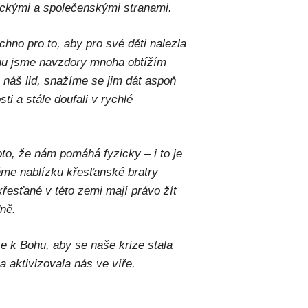
ickými a společenskými stranami.
chno pro to, aby pro své děti nalezla
hu jsme navzdory mnoha obtížím
 náš lid, snažíme se jim dát aspoň
sti a stále doufali v rychlé
oto, že nám pomáhá fyzicky – i to je
máme nablízku křesťanské bratry
 křesťané v této zemi mají právo žít
dně.
e k Bohu, aby se naše krize stala
a aktivizovala nás ve víře.