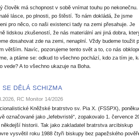
ý člověk má schopnost v sobě vnímat touhu po nekonečnu.
alé lásce, po plnosti, po štěstí. To nám dokládá, že jsme
eni pro něco, co naši existenci tady na zemi přesahuje. Je
ě lidskou zkušeností, že nás materiální ani jiná dobra, kte
me dosahovat zde na zemi, nenaplní. Vždy budeme toužit 
m větším. Navíc, pozorujeme tento svět a to, co nás obklop
sme, a ptáme se: odkud to všechno pochází, kdo za tím je, 
to vede? A to všechno ukazuje na Boha.
 SE DĚLÁ SCHIZMA
8.2026, RC Monitor 14/2026
icionalistické Kněžské bratrstvo sv. Pia X. (FSSPX), poněku
ivě označované jako „lefebvristé“, zopakovalo 1. července 2
někdejší historii. Tak jako zakladatel bratrstva arcibiskup
bvre vysvětil roku 1988 čtyři biskupy bez papežského pověř