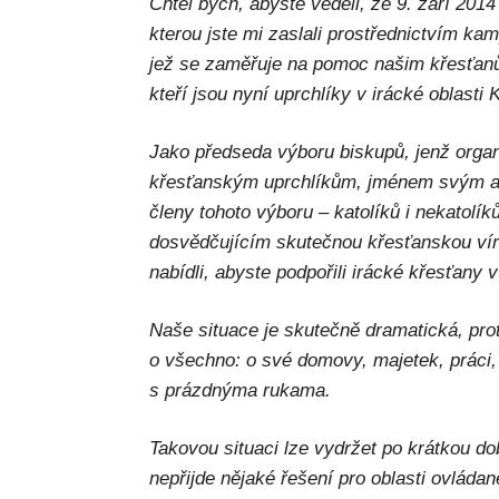
Chtěl bych, abyste věděli, že 9. září 20
kterou jste mi zaslali prostřednictvím ka
jež se zaměřuje na pomoc našim křesťanů
kteří jsou nyní uprchlíky v irácké oblasti 
Jako předseda výboru biskupů, jenž orga
křesťanským uprchlíkům, jménem svým a 
členy tohoto výboru – katolíků i nekatolí
dosvědčujícím skutečnou křesťanskou víru
nabídli, abyste podpořili irácké křesťany v 
Naše situace je skutečně dramatická, protož
o všechno: o své domovy, majetek, práci, k
s prázdnýma rukama.
Takovou situaci lze vydržet po krátkou d
nepřijde nějaké řešení pro oblasti ovlád