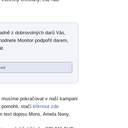
radně z dobrovolných darů Vás,
hodnete Monitor podpořit darem,
t.
DAR
 že musíme pokračovat v naší kampani
 pomohli, stačí
kliknout zde
en text dopisu Mons. Amela Nony.