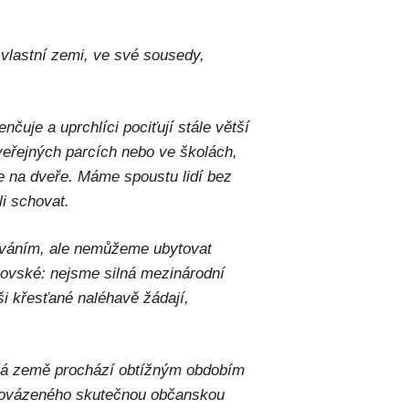
u vlastní zemi, ve své sousedy,
uje a uprchlíci pociťují stále větší
 veřejných parcích nebo ve školách,
e na dveře. Máme spoustu lidí bez
i schovat.
ováním, ale nemůžeme ubytovat
rovské: nejsme silná mezinárodní
ši křesťané naléhavě žádají,
lá země prochází obtížným obdobím
rovázeného skutečnou občanskou