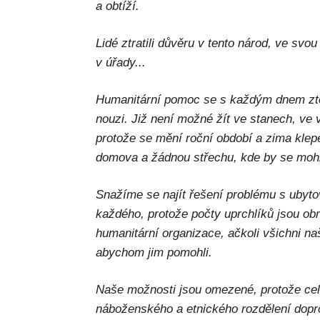
a obtíží.
Lidé ztratili důvěru v tento národ, ve svo
v úřady...
Humanitární pomoc se s každým dnem ztenč
nouzi. Již není možné žít ve stanech, ve
protože se mění roční období a zima klep
domova a žádnou střechu, kde by se mohl
Snažíme se najít řešení problému s ubyt
každého, protože počty uprchlíků jsou ob
humanitární organizace, ačkoli všichni na
abychom jim pomohli.
Naše možnosti jsou omezené, protože ce
náboženského a etnického rozdělení dop