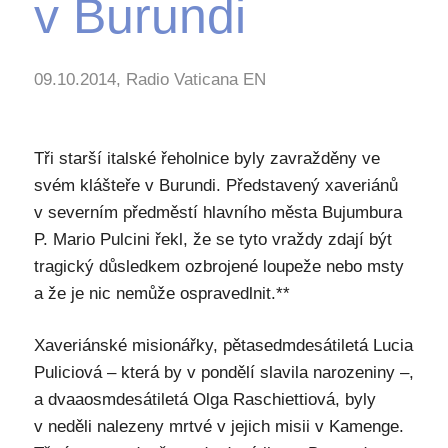
v Burundi
09.10.2014, Radio Vaticana EN
Tři starší italské řeholnice byly zavražděny ve
svém klášteře v Burundi. Představený xaveriánů
v severním předměstí hlavního města Bujumbura
P. Mario Pulcini řekl, že se tyto vraždy zdají být
tragický důsledkem ozbrojené loupeže nebo msty
a že je nic nemůže ospravedlnit.**
Xaveriánské misionářky, pětasedmdesátiletá Lucia
Puliciová – která by v pondělí slavila narozeniny –,
a dvaaosmdesátiletá Olga Raschiettiová, byly
v neděli nalezeny mrtvé v jejich misii v Kamenge.