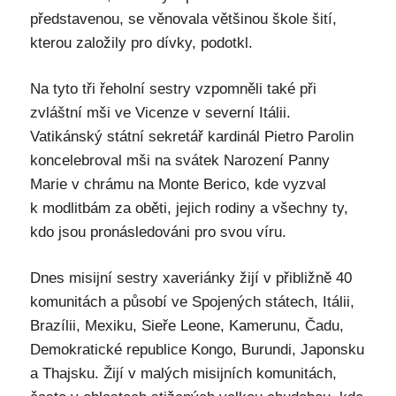
představenou, se věnovala většinou škole šití,
kterou založily pro dívky, podotkl.
Na tyto tři řeholní sestry vzpomněli také při
zvláštní mši ve Vicenze v severní Itálii.
Vatikánský státní sekretář kardinál Pietro Parolin
koncelebroval mši na svátek Narození Panny
Marie v chrámu na Monte Berico, kde vyzval
k modlitbám za oběti, jejich rodiny a všechny ty,
kdo jsou pronásledováni pro svou víru.
Dnes misijní sestry xaveriánky žijí v přibližně 40
komunitách a působí ve Spojených státech, Itálii,
Brazílii, Mexiku, Sieře Leone, Kamerunu, Čadu,
Demokratické republice Kongo, Burundi, Japonsku
a Thajsku. Žijí v malých misijních komunitách,