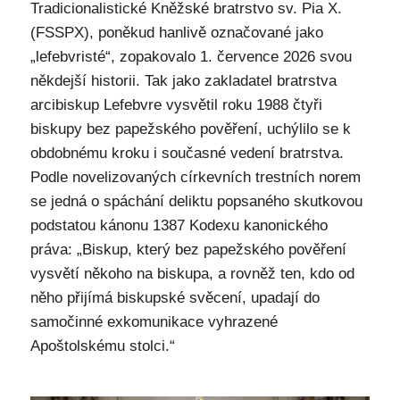
Tradicionalistické Kněžské bratrstvo sv. Pia X.
(FSSPX), poněkud hanlivě označované jako
„lefebvristé“, zopakovalo 1. července 2026 svou
někdejší historii. Tak jako zakladatel bratrstva
arcibiskup Lefebvre vysvětil roku 1988 čtyři
biskupy bez papežského pověření, uchýlilo se k
obdobnému kroku i současné vedení bratrstva.
Podle novelizovaných církevních trestních norem
se jedná o spáchání deliktu popsaného skutkovou
podstatou kánonu 1387 Kodexu kanonického
práva: „Biskup, který bez papežského pověření
vysvětí někoho na biskupa, a rovněž ten, kdo od
něho přijímá biskupské svěcení, upadají do
samočinné exkomunikace vyhrazené
Apoštolskému stolci.“