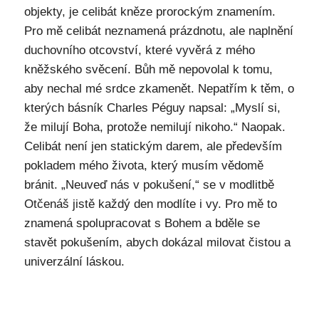
objekty, je celibát kněze prorockým znamením.
Pro mě celibát neznamená prázdnotu, ale naplnění
duchovního otcovství, které vyvěrá z mého
kněžského svěcení. Bůh mě nepovolal k tomu,
aby nechal mé srdce zkamenět. Nepatřím k těm, o
kterých básník Charles Péguy napsal: „Myslí si,
že milují Boha, protože nemilují nikoho.“ Naopak.
Celibát není jen statickým darem, ale především
pokladem mého života, který musím vědomě
bránit. „Neuveď nás v pokušení,“ se v modlitbě
Otčenáš jistě každý den modlíte i vy. Pro mě to
znamená spolupracovat s Bohem a bděle se
stavět pokušením, abych dokázal milovat čistou a
univerzální láskou.