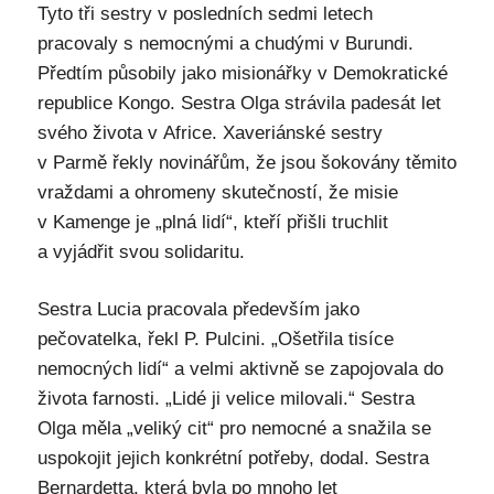
Tyto tři sestry v posledních sedmi letech
pracovaly s nemocnými a chudými v Burundi.
Předtím působily jako misionářky v Demokratické
republice Kongo. Sestra Olga strávila padesát let
svého života v Africe. Xaveriánské sestry
v Parmě řekly novinářům, že jsou šokovány těmito
vraždami a ohromeny skutečností, že misie
v Kamenge je „plná lidí“, kteří přišli truchlit
a vyjádřit svou solidaritu.
Sestra Lucia pracovala především jako
pečovatelka, řekl P. Pulcini. „Ošetřila tisíce
nemocných lidí“ a velmi aktivně se zapojovala do
života farnosti. „Lidé ji velice milovali.“ Sestra
Olga měla „veliký cit“ pro nemocné a snažila se
uspokojit jejich konkrétní potřeby, dodal. Sestra
Bernardetta, která byla po mnoho let