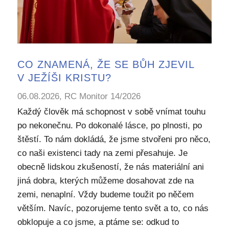
CO ZNAMENÁ, ŽE SE BŮH ZJEVIL
V JEŽÍŠI KRISTU?
06.08.2026, RC Monitor 14/2026
Každý člověk má schopnost v sobě vnímat touhu
po nekonečnu. Po dokonalé lásce, po plnosti, po
štěstí. To nám dokládá, že jsme stvořeni pro něco,
co naši existenci tady na zemi přesahuje. Je
obecně lidskou zkušeností, že nás materiální ani
jiná dobra, kterých můžeme dosahovat zde na
zemi, nenaplní. Vždy budeme toužit po něčem
větším. Navíc, pozorujeme tento svět a to, co nás
obklopuje a co jsme, a ptáme se: odkud to