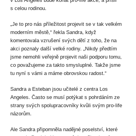
v Los Angeles bude konat pro-life akce, a přišli
s celou rodinou.
„Je to pro nás příležitost projevit se v tak velkém
moderním městě,“ řekla Sandra, když
komentovala vzrušení svých dětí z toho, že na
akci poznaly další velké rodiny. „Nikdy předtím
jsme nemohli veřejně projevit naši podporu tomu,
co považujeme za takto smysluplné. Takže jsme
tu nyní s vámi a máme obrovskou radost.“
Sandra a Esteban jsou učitelé z centra Los
Angeles. Často se musí potýkat s pohrdáním ze
strany svých spolupracovníky kvůli svým pro-life
názorům.
Ale Sandra připomněla nadějné poselství, které