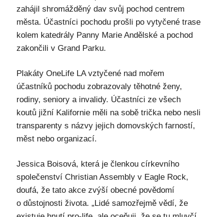
zahájil shromážděný dav svůj pochod centrem
města. Účastníci pochodu prošli po vytyčené trase
kolem katedrály Panny Marie Andělské a pochod
zakončili v Grand Parku.
Plakáty OneLife LA vztyčené nad mořem
účastníků pochodu zobrazovaly těhotné ženy,
rodiny, seniory a invalidy. Účastníci ze všech
koutů jižní Kalifornie měli na sobě trička nebo nesli
transparenty s názvy jejich domovských farností,
měst nebo organizací.
Jessica Boisová, která je členkou církevního
společenství Christian Assembly v Eagle Rock,
doufá, že tato akce zvýší obecné povědomí
o důstojnosti života. „Lidé samozřejmě vědí, že
existuje hnutí pro-life, ale oceňuji, že se tu mluvčí