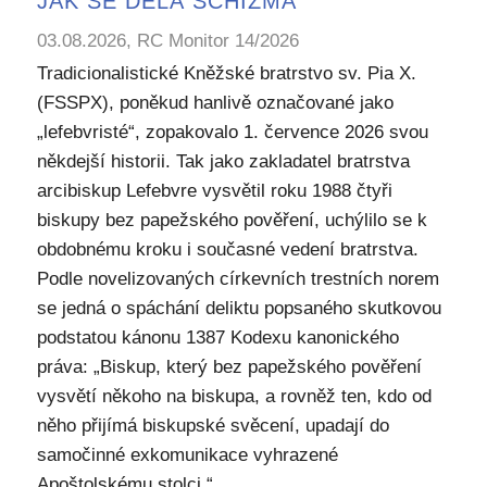
JAK SE DĚLÁ SCHIZMA
03.08.2026, RC Monitor 14/2026
Tradicionalistické Kněžské bratrstvo sv. Pia X.
(FSSPX), poněkud hanlivě označované jako
„lefebvristé“, zopakovalo 1. července 2026 svou
někdejší historii. Tak jako zakladatel bratrstva
arcibiskup Lefebvre vysvětil roku 1988 čtyři
biskupy bez papežského pověření, uchýlilo se k
obdobnému kroku i současné vedení bratrstva.
Podle novelizovaných církevních trestních norem
se jedná o spáchání deliktu popsaného skutkovou
podstatou kánonu 1387 Kodexu kanonického
práva: „Biskup, který bez papežského pověření
vysvětí někoho na biskupa, a rovněž ten, kdo od
něho přijímá biskupské svěcení, upadají do
samočinné exkomunikace vyhrazené
Apoštolskému stolci.“