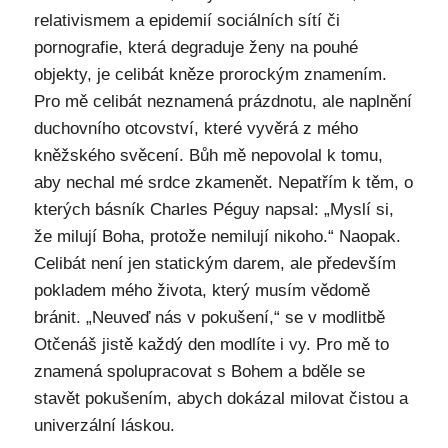
relativismem a epidemií sociálních sítí či
pornografie, která degraduje ženy na pouhé
objekty, je celibát kněze prorockým znamením.
Pro mě celibát neznamená prázdnotu, ale naplnění
duchovního otcovství, které vyvěrá z mého
kněžského svěcení. Bůh mě nepovolal k tomu,
aby nechal mé srdce zkamenět. Nepatřím k těm, o
kterých básník Charles Péguy napsal: „Myslí si,
že milují Boha, protože nemilují nikoho.“ Naopak.
Celibát není jen statickým darem, ale především
pokladem mého života, který musím vědomě
bránit. „Neuveď nás v pokušení,“ se v modlitbě
Otčenáš jistě každý den modlíte i vy. Pro mě to
znamená spolupracovat s Bohem a bděle se
stavět pokušením, abych dokázal milovat čistou a
univerzální láskou.