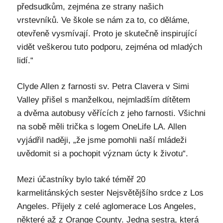
předsudkům, zejména ze strany našich
vrstevníků. Ve škole se nám za to, co děláme,
otevřeně vysmívají. Proto je skutečně inspirující
vidět veškerou tuto podporu, zejména od mladých
lidí.“
Clyde Allen z farnosti sv. Petra Clavera v Simi
Valley přišel s manželkou, nejmladším dítětem
a dvěma autobusy věřících z jeho farnosti. Všichni
na sobě měli trička s logem OneLife LA. Allen
vyjádřil naději, „že jsme pomohli naší mládeži
uvědomit si a pochopit význam úcty k životu“.
Mezi účastníky bylo také téměř 20
karmelitánských sester Nejsvětějšího srdce z Los
Angeles. Přijely z celé aglomerace Los Angeles,
některé až z Orange County. Jedna sestra, která