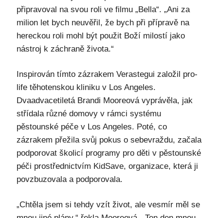
připravoval na svou roli ve filmu „Bella“. „Ani za
milion let bych neuvěřil, že bych při přípravě na
hereckou roli mohl být použit Boží milostí jako
nástroj k záchraně života.“
Inspirován tímto zázrakem Verastegui založil pro-
life těhotenskou kliniku v Los Angeles.
Dvaadvacetiletá Brandi Mooreová vyprávěla, jak
střídala různé domovy v rámci systému
pěstounské péče v Los Angeles. Poté, co
zázrakem přežila svůj pokus o sebevraždu, začala
podporovat školicí programy pro děti v pěstounské
péči prostřednictvím KidSave, organizace, která ji
povzbuzovala a podporovala.
„Chtěla jsem si tehdy vzít život, ale vesmír měl se
mnou jiné plány,“ řekla Mooreová. „Ten den mnou