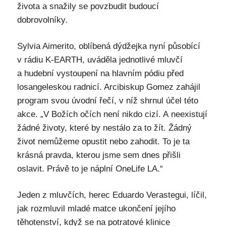
života a snažily se povzbudit budoucí
dobrovolníky.
Sylvia Aimerito, oblíbená dýdžejka nyní působící
v rádiu K-EARTH, uváděla jednotlivé mluvčí
a hudební vystoupení na hlavním pódiu před
losangeleskou radnicí. Arcibiskup Gomez zahájil
program svou úvodní řečí, v níž shrnul účel této
akce. „V Božích očích není nikdo cizí. A neexistují
žádné životy, které by nestálo za to žít. Žádný
život nemůžeme opustit nebo zahodit. To je ta
krásná pravda, kterou jsme sem dnes přišli
oslavit. Právě to je náplní OneLife LA.“
Jeden z mluvčích, herec Eduardo Verastegui, líčil,
jak rozmluvil mladé matce ukončení jejího
těhotenství, když se na potratové klinice