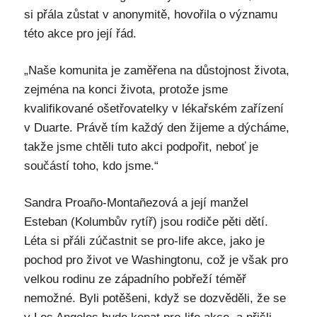
si přála zůstat v anonymitě, hovořila o významu
této akce pro její řád.
„Naše komunita je zaměřena na důstojnost života,
zejména na konci života, protože jsme
kvalifikované ošetřovatelky v lékařském zařízení
v Duarte. Právě tím každý den žijeme a dýcháme,
takže jsme chtěli tuto akci podpořit, neboť je
součástí toho, kdo jsme.“
Sandra Proaño-Montañezová a její manžel
Esteban (Kolumbův rytíř) jsou rodiče pěti dětí.
Léta si přáli zúčastnit se pro-life akce, jako je
pochod pro život ve Washingtonu, což je však pro
velkou rodinu ze západního pobřeží téměř
nemožné. Byli potěšeni, když se dozvěděli, že se