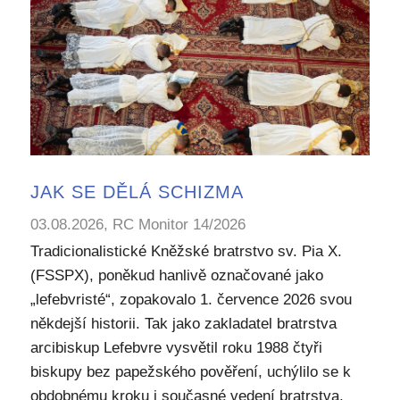
JAK SE DĚLÁ SCHIZMA
03.08.2026, RC Monitor 14/2026
Tradicionalistické Kněžské bratrstvo sv. Pia X.
(FSSPX), poněkud hanlivě označované jako
„lefebvristé“, zopakovalo 1. července 2026 svou
někdejší historii. Tak jako zakladatel bratrstva
arcibiskup Lefebvre vysvětil roku 1988 čtyři
biskupy bez papežského pověření, uchýlilo se k
obdobnému kroku i současné vedení bratrstva.