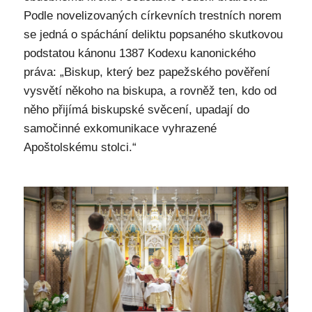
Podle novelizovaných církevních trestních norem
se jedná o spáchání deliktu popsaného skutkovou
podstatou kánonu 1387 Kodexu kanonického
práva: „Biskup, který bez papežského pověření
vysvětí někoho na biskupa, a rovněž ten, kdo od
něho přijímá biskupské svěcení, upadají do
samočinné exkomunikace vyhrazené
Apoštolskému stolci.“