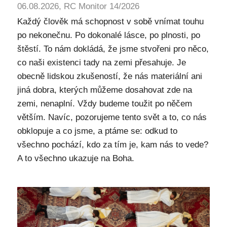
06.08.2026, RC Monitor 14/2026
Každý člověk má schopnost v sobě vnímat touhu
po nekonečnu. Po dokonalé lásce, po plnosti, po
štěstí. To nám dokládá, že jsme stvořeni pro něco,
co naši existenci tady na zemi přesahuje. Je
obecně lidskou zkušeností, že nás materiální ani
jiná dobra, kterých můžeme dosahovat zde na
zemi, nenaplní. Vždy budeme toužit po něčem
větším. Navíc, pozorujeme tento svět a to, co nás
obklopuje a co jsme, a ptáme se: odkud to
všechno pochází, kdo za tím je, kam nás to vede?
A to všechno ukazuje na Boha.