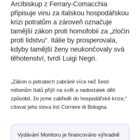
Arcibiskup z Ferrary-Comacchia
připisuje vinu za italskou hospodářskou
krizi potratům a zároveň označuje
tamější zákon proti homofobii za „zločin
proti lidstvu“. Itálie by prosperovala,
kdyby tamější ženy neukončovaly svá
těhotenství, tvrdí Luigi Negri.
„Zákon o potratech zabránil více než šesti
milionům Italů přijít na svět a nedostatek dětí
způsobil, že jsme zabředli do hospodářské krize,“
citoval jeho slova list Corriere di Bologna.
Vydávání Monitoru je financováno výhradně