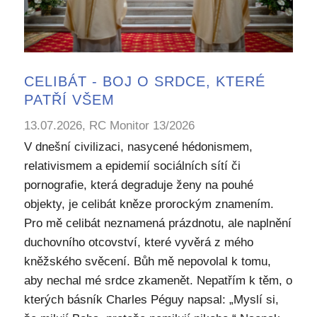
CELIBÁT - BOJ O SRDCE, KTERÉ
PATŘÍ VŠEM
13.07.2026, RC Monitor 13/2026
V dnešní civilizaci, nasycené hédonismem,
relativismem a epidemií sociálních sítí či
pornografie, která degraduje ženy na pouhé
objekty, je celibát kněze prorockým znamením.
Pro mě celibát neznamená prázdnotu, ale naplnění
duchovního otcovství, které vyvěrá z mého
kněžského svěcení. Bůh mě nepovolal k tomu,
aby nechal mé srdce zkamenět. Nepatřím k těm, o
kterých básník Charles Péguy napsal: „Myslí si,