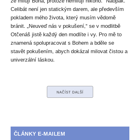
že milují Boha, protože nemilují nikoho.“ Naopak.
Celibát není jen statickým darem, ale především
pokladem mého života, který musím vědomě
bránit. „Neuveď nás v pokušení,“ se v modlitbě
Otčenáš jistě každý den modlíte i vy. Pro mě to
znamená spolupracovat s Bohem a bděle se
stavět pokušením, abych dokázal milovat čistou a
univerzální láskou.
NAČÍST DALŠÍ
ČLÁNKY E-MAILEM