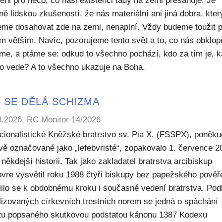
eni pro něco, co naši existenci tady na zemi přesahuje. Je
ě lidskou zkušeností, že nás materiální ani jiná dobra, kte
me dosahovat zde na zemi, nenaplní. Vždy budeme toužit 
m větším. Navíc, pozorujeme tento svět a to, co nás obklop
sme, a ptáme se: odkud to všechno pochází, kdo za tím je, 
to vede? A to všechno ukazuje na Boha.
 SE DĚLÁ SCHIZMA
8.2026, RC Monitor 14/2026
icionalistické Kněžské bratrstvo sv. Pia X. (FSSPX), poněku
ivě označované jako „lefebvristé“, zopakovalo 1. července 2
někdejší historii. Tak jako zakladatel bratrstva arcibiskup
bvre vysvětil roku 1988 čtyři biskupy bez papežského pověř
lilo se k obdobnému kroku i současné vedení bratrstva. Pod
lizovaných církevních trestních norem se jedná o spáchání
ktu popsaného skutkovou podstatou kánonu 1387 Kodexu