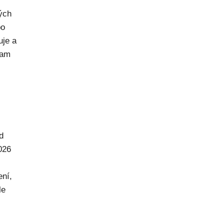
rých
po
uje a
kam
d
026
ení,
le