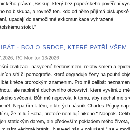
nického práva: „Biskup, který bez papežského pověření vys
ho na biskupa, a rovněž ten, kdo od něho přijímá biskupské
ení, upadají do samočinné exkomunikace vyhrazené
tolskému stolci.“
IBÁT - BOJ O SRDCE, KTERÉ PATŘÍ VŠEM
7.2026, RC Monitor 13/2026
ešní civilizaci, nasycené hédonismem, relativismem a epide
lních sítí či pornografie, která degraduje ženy na pouhé obje
elibát kněze prorockým znamením. Pro mě celibát nezname
dnotu, ale naplnění duchovního otcovství, které vyvěrá z m
ského svěcení. Bůh mě nepovolal k tomu, aby nechal mé sr
enět. Nepatřím k těm, o kterých básník Charles Péguy naps
í si, že milují Boha, protože nemilují nikoho.“ Naopak. Celib
 jen statickým darem, ale především pokladem mého života,
ý musím vědomě bránit. „Neuveď nás v pokušení,“ se v modl