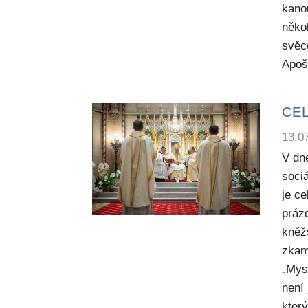
kano
něko
svěc
Apoš
CEL
13.0
V dn
sociá
je c
práz
kněž
zkam
„Mysl
není
kter