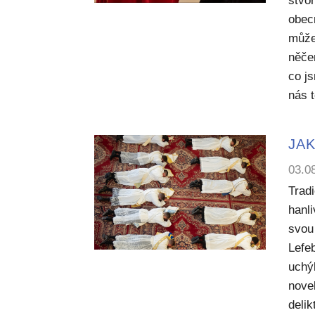
stvoř
obecn
může
něče
co j
nás 
JAK
03.0
Trad
hanl
svou 
Lefe
uchý
nove
deli