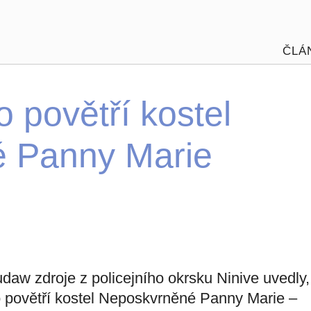
ČLÁ
o povětří kostel
 Panny Marie
daw zdroje z policejního okrsku Ninive uvedly,
do povětří kostel Neposkvrněné Panny Marie –