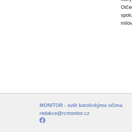
Otče
spol
milov
MONITOR - svět katolickýma očima
redakce@rcmonitor.cz