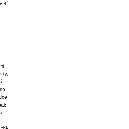
větí
mií
kty,
ná
ého
dce
al:
át
itbě