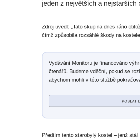
jeden z největších a nejstarších
Zdroj uvedl: „Tato skupina dnes ráno oblož
čímž způsobila rozsáhlé škody na kostel
Vydávání Monitoru je financováno výh
čtenářů. Budeme vděční, pokud se roz
abychom mohli v této službě pokračova
POSLAT 
Předtím tento starobylý kostel – jenž stá