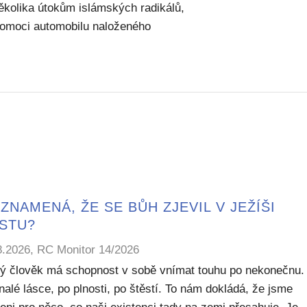
ěkolika útokům islámských radikálů,
pomoci automobilu naloženého
ZNAMENÁ, ŽE SE BŮH ZJEVIL V JEŽÍŠI
ISTU?
8.2026, RC Monitor 14/2026
ý člověk má schopnost v sobě vnímat touhu po nekonečnu.
alé lásce, po plnosti, po štěstí. To nám dokládá, že jsme