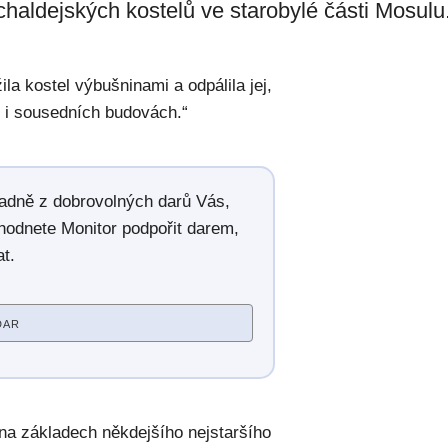
 chaldejských kostelů ve starobylé části Mosulu
ila kostel výbušninami a odpálila jej,
e i sousedních budovách.“
radně z dobrovolných darů Vás,
hodnete Monitor podpořit darem,
t.
DAR
l na základech někdejšího nejstaršího