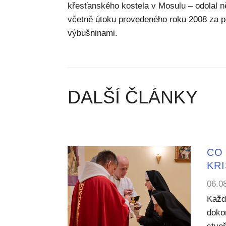
křesťanského kostela v Mosulu – odolal n
včetně útoku provedeného roku 2008 za 
výbušninami.
DALŠÍ ČLÁNKY
CO 
KR
06.0
Každ
dokon