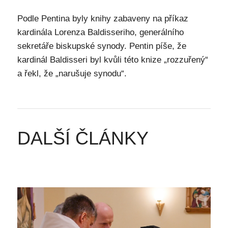
Podle Pentina byly knihy zabaveny na příkaz
kardinála Lorenza Baldisseriho, generálního
sekretáře biskupské synody. Pentin píše, že
kardinál Baldisseri byl kvůli této knize „rozzuřený“
a řekl, že „narušuje synodu“.
DALŠÍ ČLÁNKY