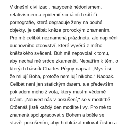
V dnešní civilizaci, nasycené hédonismem,
relativismem a epidemií sociálních sítí či
pornografie, která degraduje ženy na pouhé
objekty, je celibát kněze prorockým znamením.
Pro mě celibát neznamená prázdnotu, ale naplnění
duchovního otcovství, které vyvěrá z mého
kněžského svěcení. Bůh mě nepovolal k tomu,
aby nechal mé srdce zkamenět. Nepatřím k těm, o
kterých básník Charles Péguy napsal: „Myslí si,
že milují Boha, protože nemilují nikoho.“ Naopak.
Celibát není jen statickým darem, ale především
pokladem mého života, který musím vědomě
bránit. „Neuveď nás v pokušení,“ se v modlitbě
Otčenáš jistě každý den modlíte i vy. Pro mě to
znamená spolupracovat s Bohem a bděle se
stavět pokušením, abych dokázal milovat čistou a