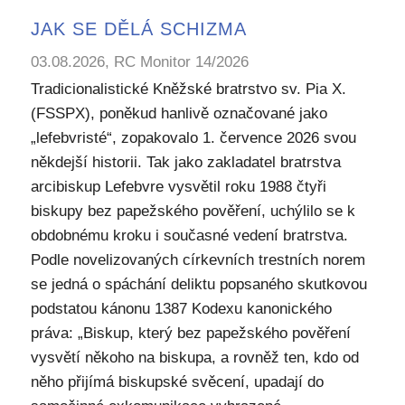
JAK SE DĚLÁ SCHIZMA
03.08.2026, RC Monitor 14/2026
Tradicionalistické Kněžské bratrstvo sv. Pia X.
(FSSPX), poněkud hanlivě označované jako
„lefebvristé“, zopakovalo 1. července 2026 svou
někdejší historii. Tak jako zakladatel bratrstva
arcibiskup Lefebvre vysvětil roku 1988 čtyři
biskupy bez papežského pověření, uchýlilo se k
obdobnému kroku i současné vedení bratrstva.
Podle novelizovaných církevních trestních norem
se jedná o spáchání deliktu popsaného skutkovou
podstatou kánonu 1387 Kodexu kanonického
práva: „Biskup, který bez papežského pověření
vysvětí někoho na biskupa, a rovněž ten, kdo od
něho přijímá biskupské svěcení, upadají do