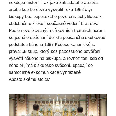
někdejší historii. Tak jako zakladatel bratrstva
arcibiskup Lefebvre vysvětil roku 1988 čtyři
biskupy bez papežského pověření, uchýlilo se k
obdobnému kroku i současné vedení bratrstva.
Podle novelizovaných církevních trestních norem
se jedná o spáchání deliktu popsaného skutkovou
podstatou kánonu 1387 Kodexu kanonického
práva: „Biskup, který bez papežského pověření
vysvětí někoho na biskupa, a rovněž ten, kdo od
něho přijímá biskupské svěcení, upadají do
samočinné exkomunikace vyhrazené
Apoštolskému stolci.“