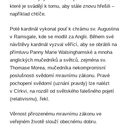
které je svádějí k tomu, aby stále znovu hřešili –
například chtíče.
Poté kardinál vykonal pouť k chrámu sv. Augustina
v Ramsgate, kde se modlil za Anglii. Během své
návštěvy kardinál vyzval věřící, aby se obrátili na
přímluvu Panny Marie Walsinghamské a mnoha
anglických mučedníků a světců, zejména sv.
Thomase Morea, mučedníka nekompromisní
poslušnosti svědomí mravnímu zákonu. Pravé
pochopení svědomí (uznání pravdy) lze nalézt
v Církvi, na rozdíl od světského falešného pojetí
(relativismu), řekl.
Věrnost přirozenému mravnímu zákonu ve
veřejném životě slouží obecnému dobru.