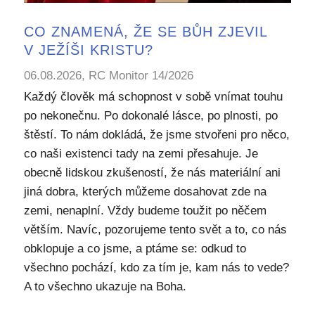
CO ZNAMENÁ, ŽE SE BŮH ZJEVIL
V JEŽÍŠI KRISTU?
06.08.2026, RC Monitor 14/2026
Každý člověk má schopnost v sobě vnímat touhu
po nekonečnu. Po dokonalé lásce, po plnosti, po
štěstí. To nám dokládá, že jsme stvořeni pro něco,
co naši existenci tady na zemi přesahuje. Je
obecně lidskou zkušeností, že nás materiální ani
jiná dobra, kterých můžeme dosahovat zde na
zemi, nenaplní. Vždy budeme toužit po něčem
větším. Navíc, pozorujeme tento svět a to, co nás
obklopuje a co jsme, a ptáme se: odkud to
všechno pochází, kdo za tím je, kam nás to vede?
A to všechno ukazuje na Boha.