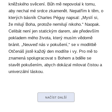
kněžského svěcení. Bůh mě nepovolal k tomu,
aby nechal mé srdce zkamenět. Nepatřím k těm, o
kterých básník Charles Péguy napsal: „Myslí si,
že milují Boha, protože nemilují nikoho.“ Naopak.
Celibát není jen statickým darem, ale především
pokladem mého života, který musím vědomě
bránit. „Neuveď nás v pokušení,“ se v modlitbě
Otčenáš jistě každý den modlíte i vy. Pro mě to
znamená spolupracovat s Bohem a bděle se
stavět pokušením, abych dokázal milovat čistou a
univerzální láskou.
NAČÍST DALŠÍ