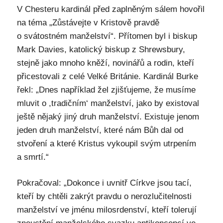
V Chesteru kardinál před zaplněným sálem hovořil
na téma „Zůstávejte v Kristově pravdě
o svátostném manželství“. Přítomen byl i biskup
Mark Davies, katolický biskup z Shrewsbury,
stejně jako mnoho kněží, novinářů a rodin, kteří
přicestovali z celé Velké Británie. Kardinál Burke
řekl: „Dnes například žel zjišťujeme, že musíme
mluvit o ,tradičním‘ manželství, jako by existoval
ještě nějaký jiný druh manželství. Existuje jenom
jeden druh manželství, které nám Bůh dal od
stvoření a které Kristus vykoupil svým utrpením
a smrtí.“
Pokračoval: „Dokonce i uvnitř Církve jsou tací,
kteří by chtěli zakrýt pravdu o nerozlučitelnosti
manželství ve jménu milosrdenství, kteří tolerují