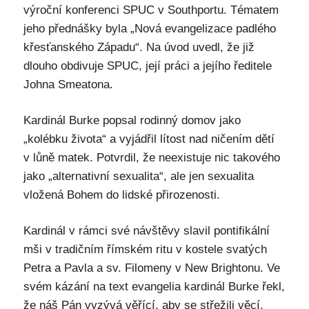
výroční konferenci SPUC v Southportu. Tématem
jeho přednášky byla „Nová evangelizace padlého
křesťanského Západu“. Na úvod uvedl, že již
dlouho obdivuje SPUC, její práci a jejího ředitele
Johna Smeatona.
Kardinál Burke popsal rodinný domov jako
„kolébku života“ a vyjádřil lítost nad ničením dětí
v lůně matek. Potvrdil, že neexistuje nic takového
jako „alternativní sexualita“, ale jen sexualita
vložená Bohem do lidské přirozenosti.
Kardinál v rámci své návštěvy slavil pontifikální
mši v tradičním římském ritu v kostele svatých
Petra a Pavla a sv. Filomeny v New Brightonu. Ve
svém kázání na text evangelia kardinál Burke řekl,
že náš Pán vyzývá věřící, aby se střežili věcí,