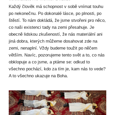
Každý člověk má schopnost v sobě vnímat touhu
po nekonečnu. Po dokonalé lásce, po plnosti, po
štěstí. To nám dokládá, že jsme stvořeni pro něco,
co naši existenci tady na zemi přesahuje. Je
obecně lidskou zkušeností, že nás materiální ani
jiná dobra, kterých můžeme dosahovat zde na
zemi, nenaplní. Vždy budeme toužit po něčem
větším. Navíc, pozorujeme tento svět a to, co nás
obklopuje a co jsme, a ptáme se: odkud to
všechno pochází, kdo za tím je, kam nás to vede?
A to všechno ukazuje na Boha.