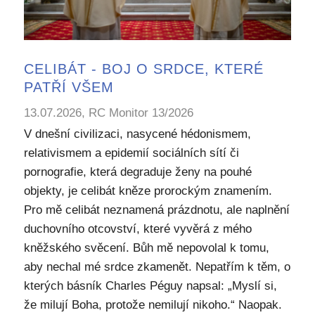
CELIBÁT - BOJ O SRDCE, KTERÉ
PATŘÍ VŠEM
13.07.2026, RC Monitor 13/2026
V dnešní civilizaci, nasycené hédonismem,
relativismem a epidemií sociálních sítí či
pornografie, která degraduje ženy na pouhé
objekty, je celibát kněze prorockým znamením.
Pro mě celibát neznamená prázdnotu, ale naplnění
duchovního otcovství, které vyvěrá z mého
kněžského svěcení. Bůh mě nepovolal k tomu,
aby nechal mé srdce zkamenět. Nepatřím k těm, o
kterých básník Charles Péguy napsal: „Myslí si,
že milují Boha, protože nemilují nikoho.“ Naopak.