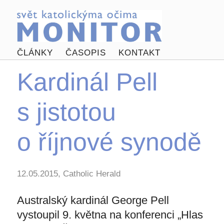
ČLÁNKY
ČASOPIS
KONTAKT
Kardinál Pell
s jistotou
o říjnové synodě
12.05.2015, Catholic Herald
Australský kardinál George Pell
vystoupil 9. května na konferenci „Hlas