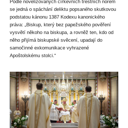
Podle novelizovaných církevních trestních norem
se jedná o spáchání deliktu popsaného skutkovou
podstatou kánonu 1387 Kodexu kanonického
práva: „Biskup, který bez papežského pověření
vysvětí někoho na biskupa, a rovněž ten, kdo od
něho přijímá biskupské svěcení, upadají do
samočinné exkomunikace vyhrazené
Apoštolskému stolci.“