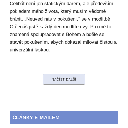
Celibát není jen statickým darem, ale především
pokladem mého života, který musím vědomě
bránit. „Neuveď nás v pokušení,“ se v modlitbě
Otčenáš jistě každý den modlíte i vy. Pro mě to
znamená spolupracovat s Bohem a bděle se
stavět pokušením, abych dokázal milovat čistou a
univerzální láskou.
NAČÍST DALŠÍ
ČLÁNKY E-MAILEM