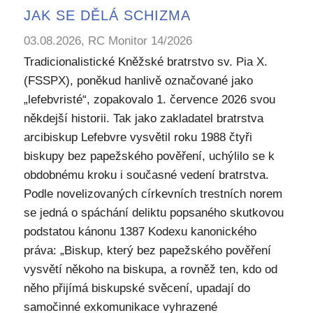
JAK SE DĚLÁ SCHIZMA
03.08.2026, RC Monitor 14/2026
Tradicionalistické Kněžské bratrstvo sv. Pia X.
(FSSPX), poněkud hanlivě označované jako
„lefebvristé“, zopakovalo 1. července 2026 svou
někdejší historii. Tak jako zakladatel bratrstva
arcibiskup Lefebvre vysvětil roku 1988 čtyři
biskupy bez papežského pověření, uchýlilo se k
obdobnému kroku i současné vedení bratrstva.
Podle novelizovaných církevních trestních norem
se jedná o spáchání deliktu popsaného skutkovou
podstatou kánonu 1387 Kodexu kanonického
práva: „Biskup, který bez papežského pověření
vysvětí někoho na biskupa, a rovněž ten, kdo od
něho přijímá biskupské svěcení, upadají do
samočinné exkomunikace vyhrazené