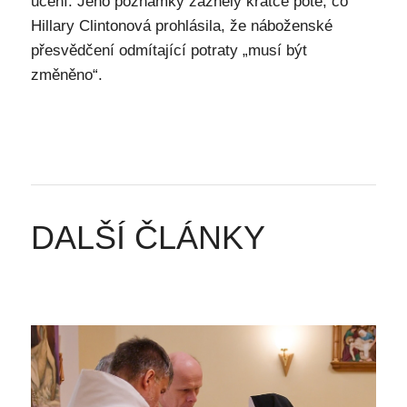
učení. Jeho poznámky zazněly krátcé poté, co
Hillary Clintonová prohlásila, že náboženské
přesvědčení odmítající potraty „musí být
změněno“.
DALŠÍ ČLÁNKY