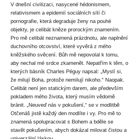
V dnešní civilizaci, nasycené hédonismem,
relativismem a epidemií sociálních sítí či
pornografie, která degraduje ženy na pouhé
objekty, je celibát kněze prorockým znamením.
Pro mě celibát neznamená prázdnotu, ale naplnění
duchovního otcovství, které vyvěrá z mého
kněžského svěcení. Bůh mě nepovolal k tomu,
aby nechal mé srdce zkamenět. Nepatřím k těm, o
kterých básník Charles Péguy napsal: „Myslí si,
že milují Boha, protože nemilují nikoho.“ Naopak.
Celibát není jen statickým darem, ale především
pokladem mého života, který musím vědomě
bránit. „Neuveď nás v pokušení,“ se v modlitbě
Otčenáš jistě každý den modlíte i vy. Pro mě to
znamená spolupracovat s Bohem a bděle se
stavět pokušením, abych dokázal milovat čistou a
univerzální láskou.