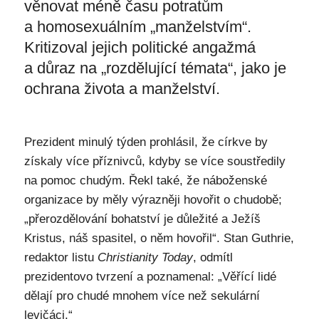
věnovat méně času potratům
a homosexuálním „manželstvím“.
Kritizoval jejich politické angažmá
a důraz na „rozdělující témata“, jako je
ochrana života a manželství.
Prezident minulý týden prohlásil, že církve by
získaly více příznivců, kdyby se více soustředily
na pomoc chudým. Řekl také, že náboženské
organizace by měly výrazněji hovořit o chudobě;
„přerozdělování bohatství je důležité a Ježíš
Kristus, náš spasitel, o něm hovořil“. Stan Guthrie,
redaktor listu
Christianity Today
, odmítl
prezidentovo tvrzení a poznamenal: „Věřící lidé
dělají pro chudé mnohem více než sekulární
levičáci.“