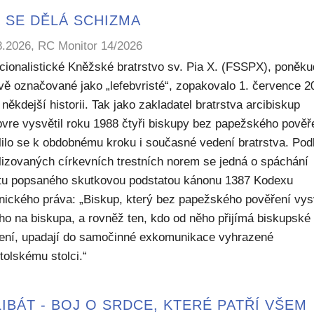
 SE DĚLÁ SCHIZMA
8.2026, RC Monitor 14/2026
icionalistické Kněžské bratrstvo sv. Pia X. (FSSPX), poněku
ivě označované jako „lefebvristé“, zopakovalo 1. července 2
někdejší historii. Tak jako zakladatel bratrstva arcibiskup
bvre vysvětil roku 1988 čtyři biskupy bez papežského pověř
lilo se k obdobnému kroku i současné vedení bratrstva. Pod
lizovaných církevních trestních norem se jedná o spáchání
ktu popsaného skutkovou podstatou kánonu 1387 Kodexu
nického práva: „Biskup, který bez papežského pověření vys
ho na biskupa, a rovněž ten, kdo od něho přijímá biskupské
ení, upadají do samočinné exkomunikace vyhrazené
tolskému stolci.“
IBÁT - BOJ O SRDCE, KTERÉ PATŘÍ VŠEM