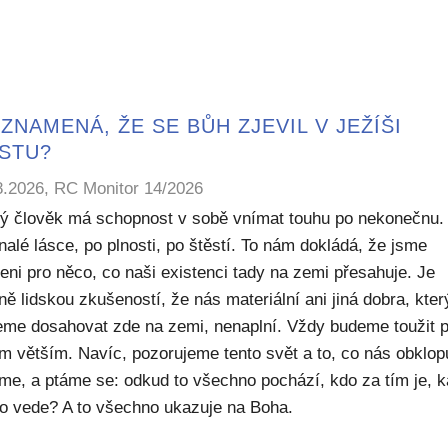
ZNAMENÁ, ŽE SE BŮH ZJEVIL V JEŽÍŠI
ISTU?
8.2026, RC Monitor 14/2026
ý člověk má schopnost v sobě vnímat touhu po nekonečnu.
alé lásce, po plnosti, po štěstí. To nám dokládá, že jsme
eni pro něco, co naši existenci tady na zemi přesahuje. Je
ě lidskou zkušeností, že nás materiální ani jiná dobra, kte
me dosahovat zde na zemi, nenaplní. Vždy budeme toužit 
m větším. Navíc, pozorujeme tento svět a to, co nás obklop
sme, a ptáme se: odkud to všechno pochází, kdo za tím je, 
to vede? A to všechno ukazuje na Boha.