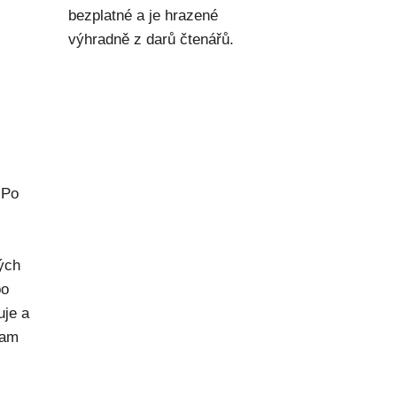
bezplatné a je hrazené
výhradně z darů čtenářů.
 Po
rých
po
uje a
kam