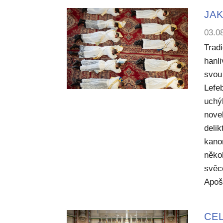
JAK
03.0
Trad
hanl
svou 
Lefe
uchý
nove
deli
kano
něko
svěc
Apoš
CEL