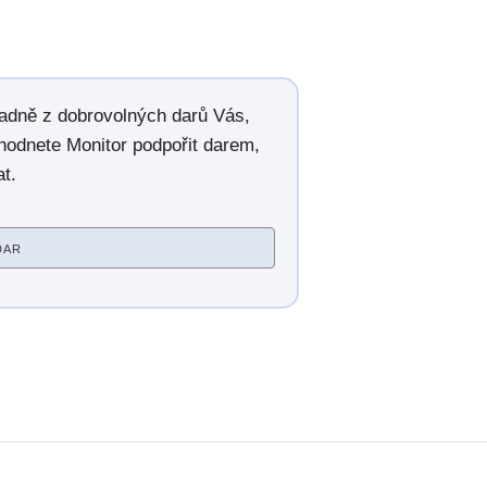
radně z dobrovolných darů Vás,
hodnete Monitor podpořit darem,
t.
DAR