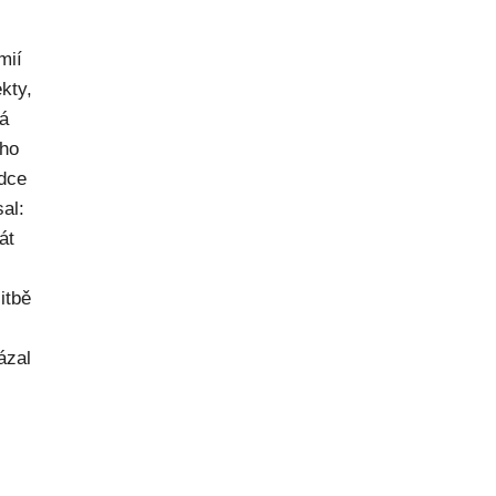
mií
kty,
ná
ého
dce
al:
át
itbě
ázal