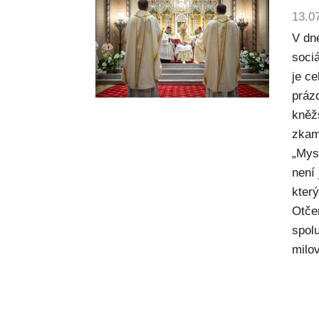
13.0
V dn
sociá
je c
práz
kněž
zkam
„Mysl
není
kter
Otče
spol
milov