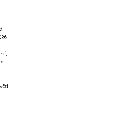
d
026
ení,
le
větí