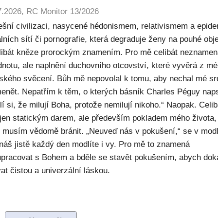
7.2026, RC Monitor 13/2026
ešní civilizaci, nasycené hédonismem, relativismem a epide
lních sítí či pornografie, která degraduje ženy na pouhé obje
elibát kněze prorockým znamením. Pro mě celibát nezname
dnotu, ale naplnění duchovního otcovství, které vyvěrá z m
ského svěcení. Bůh mě nepovolal k tomu, aby nechal mé sr
enět. Nepatřím k těm, o kterých básník Charles Péguy naps
í si, že milují Boha, protože nemilují nikoho.“ Naopak. Celib
 jen statickým darem, ale především pokladem mého života,
ý musím vědomě bránit. „Neuveď nás v pokušení,“ se v modl
náš jistě každý den modlíte i vy. Pro mě to znamená
upracovat s Bohem a bděle se stavět pokušením, abych dok
at čistou a univerzální láskou.