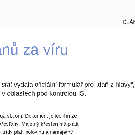
ČLÁ
anů za víru
 stát
vydala oficiální formulář pro „daň z hlavy“,
é v oblastech pod kontrolou IS.
qqa.sl.com. Dokument je jedním ze
křesťany. Majetný křesťan má platit
 třídy platí polovinu a nemajetný