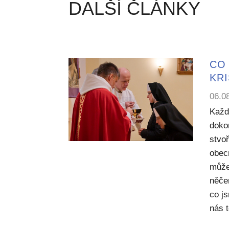
DALŠÍ ČLÁNKY
CO 
KR
06.0
Každ
dokon
stvoř
obecn
může
něče
co j
nás 