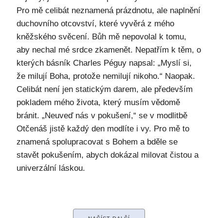
Pro mě celibát neznamená prázdnotu, ale naplnění
duchovního otcovství, které vyvěrá z mého
kněžského svěcení. Bůh mě nepovolal k tomu,
aby nechal mé srdce zkamenět. Nepatřím k těm, o
kterých básník Charles Péguy napsal: „Myslí si,
že milují Boha, protože nemilují nikoho.“ Naopak.
Celibát není jen statickým darem, ale především
pokladem mého života, který musím vědomě
bránit. „Neuveď nás v pokušení,“ se v modlitbě
Otčenáš jistě každý den modlíte i vy. Pro mě to
znamená spolupracovat s Bohem a bděle se
stavět pokušením, abych dokázal milovat čistou a
univerzální láskou.