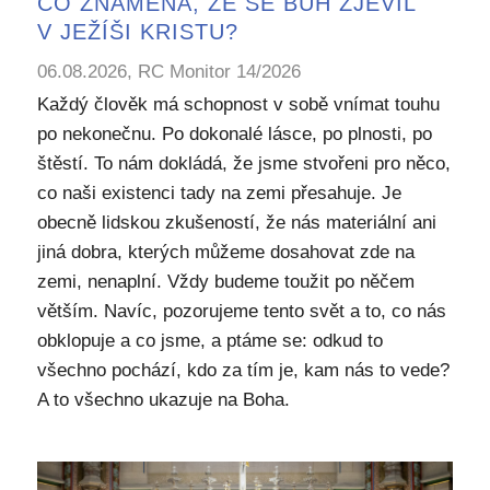
CO ZNAMENÁ, ŽE SE BŮH ZJEVIL
V JEŽÍŠI KRISTU?
06.08.2026, RC Monitor 14/2026
Každý člověk má schopnost v sobě vnímat touhu
po nekonečnu. Po dokonalé lásce, po plnosti, po
štěstí. To nám dokládá, že jsme stvořeni pro něco,
co naši existenci tady na zemi přesahuje. Je
obecně lidskou zkušeností, že nás materiální ani
jiná dobra, kterých můžeme dosahovat zde na
zemi, nenaplní. Vždy budeme toužit po něčem
větším. Navíc, pozorujeme tento svět a to, co nás
obklopuje a co jsme, a ptáme se: odkud to
všechno pochází, kdo za tím je, kam nás to vede?
A to všechno ukazuje na Boha.