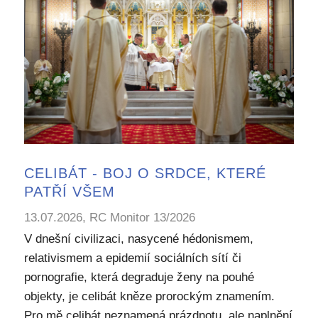
CELIBÁT - BOJ O SRDCE, KTERÉ
PATŘÍ VŠEM
13.07.2026, RC Monitor 13/2026
V dnešní civilizaci, nasycené hédonismem,
relativismem a epidemií sociálních sítí či
pornografie, která degraduje ženy na pouhé
objekty, je celibát kněze prorockým znamením.
Pro mě celibát neznamená prázdnotu, ale naplnění