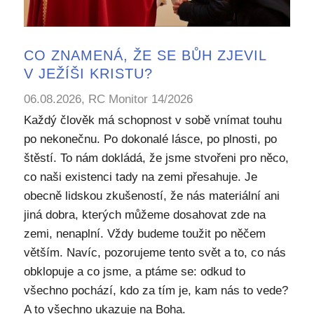
CO ZNAMENÁ, ŽE SE BŮH ZJEVIL
V JEŽÍŠI KRISTU?
06.08.2026, RC Monitor 14/2026
Každý člověk má schopnost v sobě vnímat touhu
po nekonečnu. Po dokonalé lásce, po plnosti, po
štěstí. To nám dokládá, že jsme stvořeni pro něco,
co naši existenci tady na zemi přesahuje. Je
obecně lidskou zkušeností, že nás materiální ani
jiná dobra, kterých můžeme dosahovat zde na
zemi, nenaplní. Vždy budeme toužit po něčem
větším. Navíc, pozorujeme tento svět a to, co nás
obklopuje a co jsme, a ptáme se: odkud to
všechno pochází, kdo za tím je, kam nás to vede?
A to všechno ukazuje na Boha.