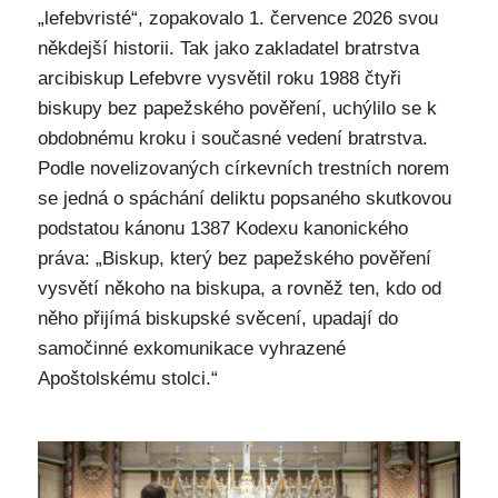
„lefebvristé“, zopakovalo 1. července 2026 svou
někdejší historii. Tak jako zakladatel bratrstva
arcibiskup Lefebvre vysvětil roku 1988 čtyři
biskupy bez papežského pověření, uchýlilo se k
obdobnému kroku i současné vedení bratrstva.
Podle novelizovaných církevních trestních norem
se jedná o spáchání deliktu popsaného skutkovou
podstatou kánonu 1387 Kodexu kanonického
práva: „Biskup, který bez papežského pověření
vysvětí někoho na biskupa, a rovněž ten, kdo od
něho přijímá biskupské svěcení, upadají do
samočinné exkomunikace vyhrazené
Apoštolskému stolci.“