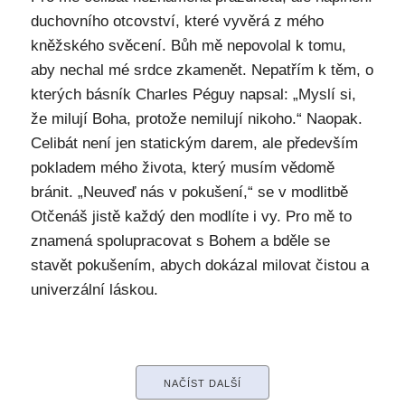
duchovního otcovství, které vyvěrá z mého
kněžského svěcení. Bůh mě nepovolal k tomu,
aby nechal mé srdce zkamenět. Nepatřím k těm, o
kterých básník Charles Péguy napsal: „Myslí si,
že milují Boha, protože nemilují nikoho.“ Naopak.
Celibát není jen statickým darem, ale především
pokladem mého života, který musím vědomě
bránit. „Neuveď nás v pokušení,“ se v modlitbě
Otčenáš jistě každý den modlíte i vy. Pro mě to
znamená spolupracovat s Bohem a bděle se
stavět pokušením, abych dokázal milovat čistou a
univerzální láskou.
NAČÍST DALŠÍ