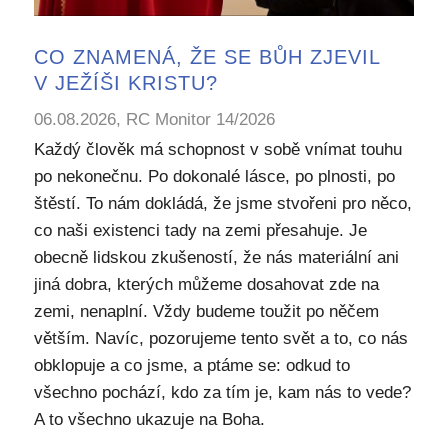
CO ZNAMENÁ, ŽE SE BŮH ZJEVIL
V JEŽÍŠI KRISTU?
06.08.2026, RC Monitor 14/2026
Každý člověk má schopnost v sobě vnímat touhu
po nekonečnu. Po dokonalé lásce, po plnosti, po
štěstí. To nám dokládá, že jsme stvořeni pro něco,
co naši existenci tady na zemi přesahuje. Je
obecně lidskou zkušeností, že nás materiální ani
jiná dobra, kterých můžeme dosahovat zde na
zemi, nenaplní. Vždy budeme toužit po něčem
větším. Navíc, pozorujeme tento svět a to, co nás
obklopuje a co jsme, a ptáme se: odkud to
všechno pochází, kdo za tím je, kam nás to vede?
A to všechno ukazuje na Boha.