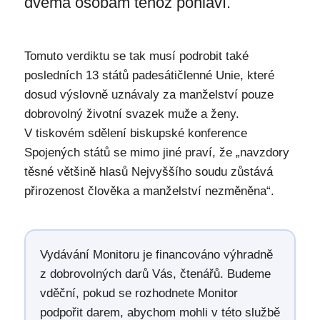
dvěma osobám téhož pohlaví.
Tomuto verdiktu se tak musí podrobit také
posledních 13 států padesátičlenné Unie, které
dosud výslovně uznávaly za manželství pouze
dobrovolný životní svazek muže a ženy.
V tiskovém sdělení biskupské konference
Spojených států se mimo jiné praví, že „navzdory
těsné většině hlasů Nejvyššího soudu zůstává
přirozenost člověka a manželství nezměněna“.
Vydávání Monitoru je financováno výhradně
z dobrovolných darů Vás, čtenářů. Budeme
vděční, pokud se rozhodnete Monitor
podpořit darem, abychom mohli v této službě