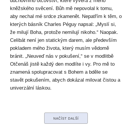
duchovního otcovství, které vyvěrá z mého
kněžského svěcení. Bůh mě nepovolal k tomu,
aby nechal mé srdce zkamenět. Nepatřím k těm, o
kterých básník Charles Péguy napsal: „Myslí si,
že milují Boha, protože nemilují nikoho.“ Naopak.
Celibát není jen statickým darem, ale především
pokladem mého života, který musím vědomě
bránit. „Neuveď nás v pokušení,“ se v modlitbě
Otčenáš jistě každý den modlíte i vy. Pro mě to
znamená spolupracovat s Bohem a bděle se
stavět pokušením, abych dokázal milovat čistou a
univerzální láskou.
NAČÍST DALŠÍ