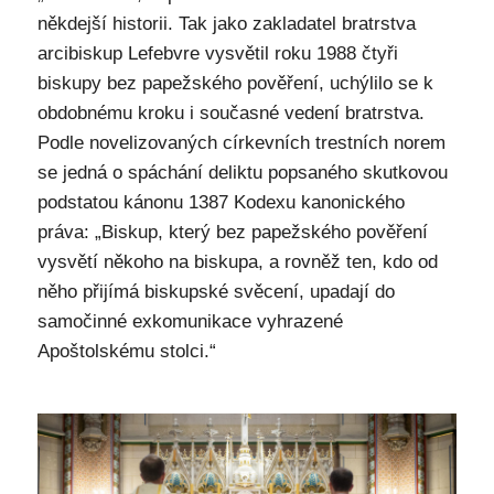
někdejší historii. Tak jako zakladatel bratrstva
arcibiskup Lefebvre vysvětil roku 1988 čtyři
biskupy bez papežského pověření, uchýlilo se k
obdobnému kroku i současné vedení bratrstva.
Podle novelizovaných církevních trestních norem
se jedná o spáchání deliktu popsaného skutkovou
podstatou kánonu 1387 Kodexu kanonického
práva: „Biskup, který bez papežského pověření
vysvětí někoho na biskupa, a rovněž ten, kdo od
něho přijímá biskupské svěcení, upadají do
samočinné exkomunikace vyhrazené
Apoštolskému stolci.“